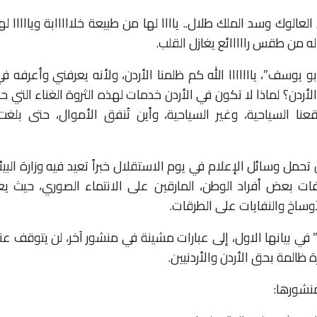
العالوك وسد الملك طلال.. ياااا لها من طبيعة خلااااابة ويااااا له
اله من طقس رااااائع يغازل القلب.
 يوسف”، يااااااا الله كم ظلمنا الأردن، ولأنه يعرفني وأعرفه ف
الأردن؟ لماذا لا تكون في الأردن خدمات لهذه الثروة الغناء التي حبا
ا السياحية، وغير السياحية، وأين تُنفق الأموال، حتى بلغت 
حمل وسائل الإعلام في يوم الاستقلال خبراً تعيد فيه وزارة البي
فات بعض أفراد الوطن، المارقين على الانتماء الصوري، حيث يعب
وساخ والنفايات على الطرقات.
ي بيانها الاول، إلى عبارات مشينة في منشور آخر، لن يتوقف عند
المة بحق الأردن والأردنيين.
منشورها: