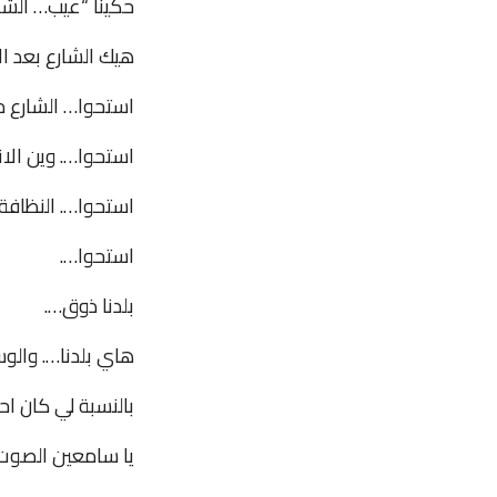
حكينا “عيب… الشار
هيك الشارع بعد ال
استحوا… الشارع م
استحوا…. وين الا
استحوا…. النظافة 
استحوا….
بلدنا ذوق….
هاي بلدنا…. والو
بالنسبة لي كان اح
يا سامعين الصوت 