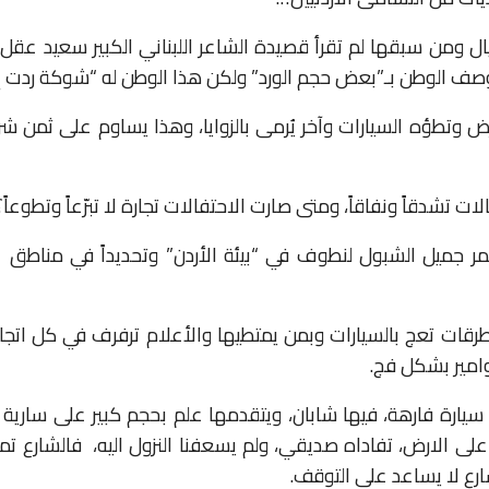
ل ومن سبقها لم تقرأ قصيدة الشاعر اللبناني الكبير سعيد عقل ”
 وصف الوطن بـ”بعض حجم الورد” ولكن هذا الوطن له “شوكة ردت إل
ارض وتطؤه السيارات وآخر يُرمى بالزوايا، وهذا يساوم على ثمن ش
ت تشدقاً ونفاقاً، ومتى صارت الاحتفالات تجارة لا تبرّعاً وتطوعاً؟
ر جميل الشبول لنطوف في “بيئة الأردن” وتحديداً في مناطق ع
طرقات تعج بالسيارات وبمن يمتطيها والأعلام ترفرف في كل اتجا
زوامير بشكل فج.
سيارة فارهة، فيها شابان، ويتقدمها علم بحجم كبير على سارية ط
ى الارض، تفاداه صديقي، ولم يسعفنا النزول اليه،
فالشارع تم
ارع لا يساعد على التوقف.