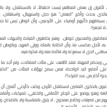
لأقول إن بعض المظاهر ليست احتفالاً، لا بالاستقلال، ولا بالا
، فالذي يحدث وأكرر “البعض” هو دجل واستهبال، واستغلال، 
ن بسياطهم كأنهم أوصياء على الأردنيين، وأن الوطن ليس لنا جم
ا لنجعر!!.
لصادقون والمحبون للوطن،
وهم يخاطبون القيادة والجهات المعني
د به، لأجل مكسب ما، وأن الكتابة بالملك وولي العهد، وبالوطن 
 السطحي الذي لا سمع له ولا فائدة منه ولا فكرة فيه.
 وبحكم المهنة، فقد اطّلعت على مئات المقالات، ولم أجد ما 
 على أصابع اليد الواحدة، فمن سمح لهؤلاء المئات من “الكت
ا أكثر من عدد القراء؟!.
نيون بالذكرى الثمانين لاستقلال الأردن، وكنت كأردني أتمنى أن
بالغة وهو يوضع على الزجاج الأمامي والخلفي، للمركبات وأمام
 من تصرفات وكلام ممجوج ، لا يليق بالمناسبة ولا بالاقحاح، 
ات من النشامى الأردنيين!!.