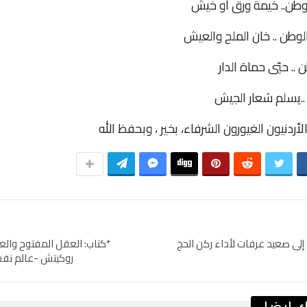
طن.. خيمة ورق أو خيش
وطن .. خان الملح والعيش
.. حيّي حماة الدار
..يسلم شعار الجيش
أردنيون الغيورون الشرفاء، بخير ، وبحفظ الله
لى صعيد عرفات لأداء ركن الحج
*كتاب: العقل المفتوح وال
روكيتش -عالم نف