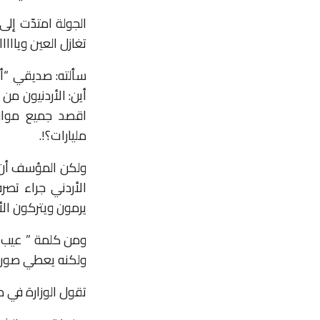
الجولة امتدّت إلى 
تغازل العين وياااا
سألته: صديقي “أبو
أين: الأردنيون من 
اقصد جميع مواقعن
مليارات؟!.
ولكن المؤسف أن ت
الأردني جراء تصر
يرمون ويتركون الأ
ومن كلمة ” عيب” ف
ولكنه يعطي صورة ظ
تقول الوزارة في 