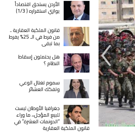
الأردن يستحق اقتصاداً
يوازي استقراره ( 1/3)
قانون الملكية العقارية ..
من فرط في الـ 25% يفرط
بما تبقى
هل يحتملون إسقاط
النظام ؟
سموم تغتال الوعي
وتفكك العشائر
جغرافيا الأوطان ليست
للبيع المؤجل،، ما وراء
“الدونمات العشرة” في
قانون الملكية العقارية