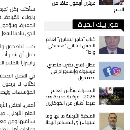
غربتين أربعون عامًا من
سأكتب بكل تجرد، 
الحلم
بالولاء للقيادة
موزاييك الحياة
الجعيرة، ويلوّحو
الذي ينادينا لنفعل ل
كتاب “حاجز الثمانين” لعالم
النفس الياباني “هيديكي
كتب الناصحون وا
وادا”
يقبل أن يتُاجر أح
واجتراراً بالكلام
عطل تقني يضرب منصتي
فيسبوك وإنستجرام في
في العمل الصحفي
عدة دول
لكتّاب لا يزيدون
المخدرات وكأس العالم
المؤسسات وليصبحو
2026… فرضية جديدة بعد
ضبط أطنان من الكوكايين
أمس، احتفل الأرد
العلم الأردني، م
الملكية الأردنية ما لها وما
سائقيها ومن معهم
عليها .. رأي للمسافر البيطار
وعادات أهل العادي