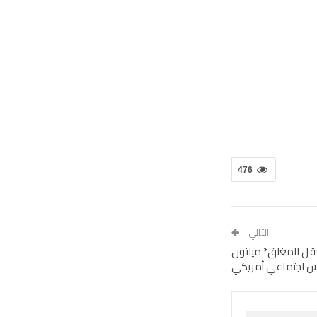
476
التالي
عقل المغلق* ميلتون
س اجتماعي أمريكي