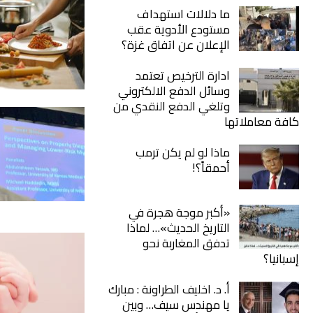
ما دلالات استهداف
مستودع الأدوية عقب
الإعلان عن اتفاق غزة؟
ادارة الترخيص تعتمد
وسائل الدفع الالكتروني
وتلغي الدفع النقدي من
كافة معاملاتها
ماذا لو لم يكن ترمب
أحمقاً؟!
«أكبر موجة هجرة في
التاريخ الحديث»… لماذا
تدفق المغاربة نحو
إسبانيا؟
أ. د. اخليف الطراونة : مبارك
يا مهندس سيف… وبين