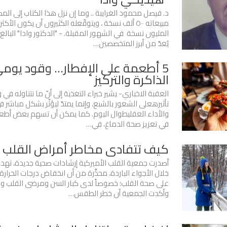
د. فيصل محمود الغرايبة .. وما إن نزل هذا الكتاب إلى المك
مبيعاته ٥٠٠ ألف نسخة ، ويتوقّعله الكثيرون أن يكون الأكث
يُعدّ من أبرز المتخصصين…
5 أطعمة على الإفطار… وقود يومي
الذاكرة والتركيز
العقبة الاخباري- يشير خبراء التغذية إلى أنّ ما نتناوله في 
تأثيرهعلى الشعور بالشبع، وإنما يمتدّ ليؤثّر بشكل مباشر في
والأداء العقليطوال اليوم. كما يمكن أن تسهم بعض أطعم
في تعزيز صحة الدماغ، في…
كيف تتفادى مخاطر أمراض القلب ف
أصدرت جمعية القلب الأميركية إرشادات صحية جديدة، تهدف
خلال الأجواء الباردة، محذِّرة من أن انخفاض درجات الحرارة
على صحة القلب؛ خصوصاً لدى كبار السن ومرضى القلب وا
وأكدت الجمعية أن خطر الطقس…