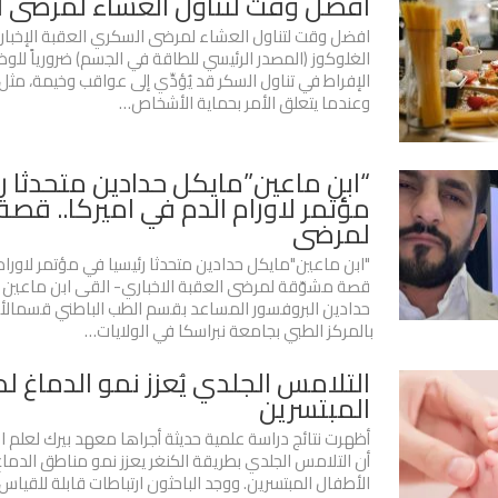
افضل وقت لتناول العشاء لمرضى 
افضل وقت لتناول العشاء لمرضى السكري العقبة الإخباري- 
الغلوكوز (المصدر الرئيسي للطاقة في الجسم) ضرورياً للوظا
الإفراط في تناول السكر قد يُؤدِّي إلى عواقب وخيمة، مثل
وعندما يتعلق الأمر بحماية الأشخاص…
“ابن ماعين”مايكل حدادين متحدثا ر
مؤتمر لاورام الدم في اميركا.. قص
لمرضى
"ابن ماعين"مايكل حدادين متحدثا رئيسيا في مؤتمر لاورام 
قصة مشوّقة لمرضى العقبة الاخباري- القى ابن ماعين ا
حدادين البروفسور المساعد بقسم الطب الباطني قسمالأو
بالمركز الطبي بجامعة نبراسكا في الولايات…
‫التلامس الجلدي يُعزز نمو الدماغ ل
المبتسرين
أظهرت نتائج دراسة علمية حديثة ‫أجراها معهد بيرك لعلم 
أن التلامس الجلدي بطريقة ‫الكنغر يعزز نمو مناطق الدماغ
الأطفال المبتسرين. ‫ووجد الباحثون ارتباطات قابلة للقياس