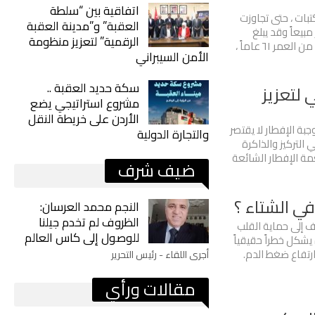
اتفاقية بين “سلطة
تبات ، حتى تجاوزت
العقبة” و”مدينة العقبة
ر مبيعاً وقد يبلغ
الرقمية” لتعزيز منظومة
المليون نسخة في الشهور المقبلة. - "الدكتور وادا" البالغ من العمر ٦١ عاماً ،
الأمن السيبراني
سكة حديد العقبة ..
 لتعزيز
مشروع استراتيجي يضع
الأردن على خريطة النقل
وجبة الإفطار لا يقتصر
والتجارة الدولية
 التركيز والذاكرة
ة الإفطار الشائعة
ضيف شرف
ي الشتاء ؟
النجم محمد العرسان:
الظروف لم تخدم جيلنا
 إلى حماية القلب
للوصول إلى كاس العالم
 يشكل خطراً حقيقياً
رتفاع ضغط الدم.
أجرى اللقاء - رئيس التحرير
مقالات ورأي