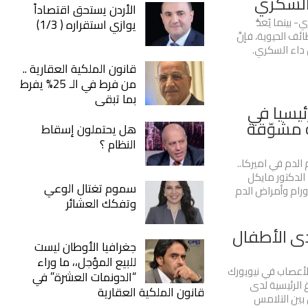
السكري
الأردن يستحق اقتصاداً
بينما يُعدُّ
يوازي استقراره ( 1/3)
ئف الحيوية، فإنَّ
 داء السكري.
قانون الملكية العقارية ..
من فرط في الـ 25% يفرط
بما تبقى
ئيسيا في
ة مشوّقة
هل يحتملون إسقاط
النظام ؟
الدم في اميركا..
لدكتور مايكل
سموم تغتال الوعي
رام وأمراض الدم
وتفكك العشائر
دى الأطفال
جغرافيا الأوطان ليست
للبيع المؤجل،، ما وراء
الأعصاب في نيويورك
“الدونمات العشرة” في
 الرئيسية لدى
قانون الملكية العقارية
 بين التلامس