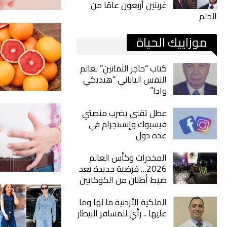
غربتين أربعون عامًا من
الحلم
موزاييك الحياة
كتاب “حاجز الثمانين” لعالم
النفس الياباني “هيديكي
وادا”
عطل تقني يضرب منصتي
فيسبوك وإنستجرام في
عدة دول
المخدرات وكأس العالم
2026… فرضية جديدة بعد
ضبط أطنان من الكوكايين
الملكية الأردنية ما لها وما
عليها .. رأي للمسافر البيطار