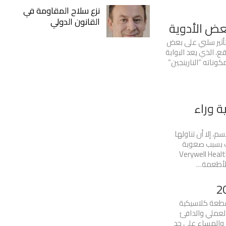
نزع سلاح المقاومة في
القانون الدولي
عض الأدوية
تأثير سلبي على بعض
ع، الذي يعد البوابة
كوناته “النارينجين”
ة وراء
 إلا أن تناولها
لك بسبب صعوبة
ص بعض مكوناتها. وفي هذا السياق، ذكر موقع Verywell Health
الأطعمة…
 قطعة كلاسيكية
لعملي والدافئ
هار والمساء على حد