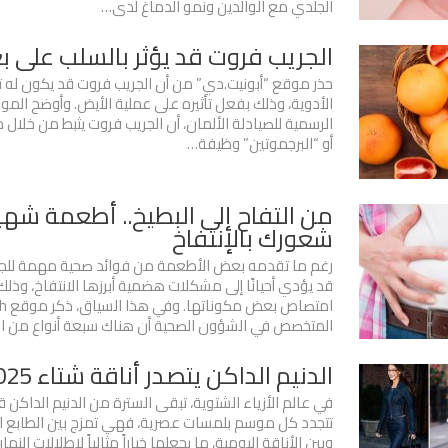
الجلدي مع الوالدين ‫ونمو الدماغ لدى…
‫الجريب فروت قد يؤثر بالسلب على ب
حذر موقع “أبونيت.دي” من أن الجريب ‫فروت قد يكون له 
الأدوية، وذلك بفعل تأثيره على ‫عملية الأيض. ‫وأوضح الموق
الرسمية للصيادلة الألمان، أن الجريب ‫فروت يثبط من خلال م
أو “البرجموتين” وظيفة…
من التفاح إلى البطيخ.. أطعمة شهي
شعورك بالإنتفاخ
رغم ما تقدمه بعض الأطعمة من فوائد صحية مهمة للجسم،
قد يؤدي أحيانًا إلى مشكلات هضمية أبرزها الانتفاخ، وذ
امتصا
المتخصص في الشؤون الصحية أن هناك سبعة أنواع من 
الدنيم الداكن يتصدر أناقة شتاء 2025
في عالم الأزياء الشتوية، تبقى السترة من الدنيم الداكن
تتجدد كل موسم بلمسات عصرية، فهي تمزج بين الطابع ا
وبين الأناقة اليومية، ما يجعلها خياراً مثالياً لإطلالات الن