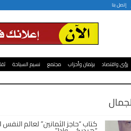
إتصل بنا
رؤى واقتصاد
برلمان وأحزاب
مجتمع
نسيم السياحة
ثقا
لجمال
كتاب “حاجز الثمانين” لعالم النفس ال
“هيديكي وادا”