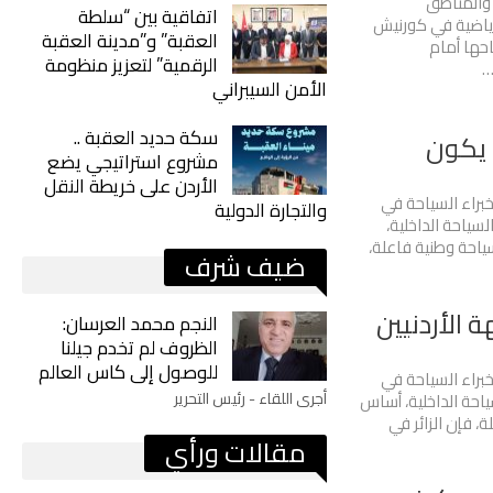
 والمناطق
اتفاقية بين “سلطة
رياضية في كورنيش
العقبة” و”مدينة العقبة
احها أمام
الرقمية” لتعزيز منظومة
…
الأمن السيبراني
سكة حديد العقبة ..
 يكون
مشروع استراتيجي يضع
الأردن على خريطة النقل
خبراء السياحة في
والتجارة الدولية
سياحة الداخلية،
ياحة وطنية فاعلة،
ضيف شرف
الأردنيين
النجم محمد العرسان:
الظروف لم تخدم جيلنا
للوصول إلى كاس العالم
خبراء السياحة في
أجرى اللقاء - رئيس التحرير
ياحة الداخلية، أساس
، فإن الزائر في
مقالات ورأي