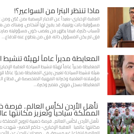
ماذا تنتظر البترا من السواعير؟!
العقبة الإخباري-بعيداً عن الاخبار الرسمية بمن عُيّن ومن 
مسؤولية باتت روتينية، قد يفرح لها أشخاص، وهناك من هو
لأسباب كثيرة، فيما يظهر من يغضب كون مسؤوليته صارت
فإن لم يكن المسؤول ذاته، فإن من يتطوع عنه للدفاع…
المعايطة مديراً عاماً لهيئة تنشيط 
المعايطة مديراً عاماً لهيئة تنشيط السياحة العقبة الإخبا
هيئة تنشيط السياحة تعيين رمزي المعايطة مديرًا عامًا للهيئ
مؤهلاته العلمية وخبراته المهنية المتخصصة في قطاع الس
المعايطة بسجل مهني متميز وخبرة…
‎ تأهل الأردن لكأس العالم.. فرصة ذ
المملكة سياحياً وتعزيز مكانتها عال
تأهل الأردن لكأس العالم.. فرصة ذهبية لترويج المملكة سيا
مكانتها عالميا العقبة الإخباري- حاكم الخضير- شهدت م
العالمية ارتفاعا غير مسبوق في معدلات البحث عن الأرد