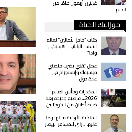
غربتين أربعون عامًا من
الحلم
موزاييك الحياة
كتاب “حاجز الثمانين” لعالم
النفس الياباني “هيديكي
وادا”
عطل تقني يضرب منصتي
فيسبوك وإنستجرام في
عدة دول
المخدرات وكأس العالم
2026… فرضية جديدة بعد
ضبط أطنان من الكوكايين
الملكية الأردنية ما لها وما
عليها .. رأي للمسافر البيطار