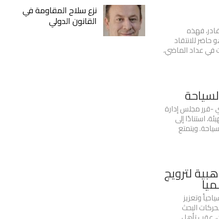
نزع سلاح المقاومة في
القانون الدولي
غادر، فهذه
 حاضر للانتقاد
 في عداد الماضي،
السياحة
ري -قرر مجلس إدارة
ة، استنادًا إلى
ياحة. ويتمتع
هبية لترويج
ميا
حياً وتعزيز
حركات البحث
ن، عقب تأهل