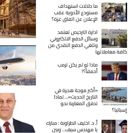
ما دلالات استهداف
مستودع الأدوية عقب
الإعلان عن اتفاق غزة؟
ادارة الترخيص تعتمد
وسائل الدفع الالكتروني
وتلغي الدفع النقدي من
كافة معاملاتها
ماذا لو لم يكن ترمب
أحمقاً؟!
«أكبر موجة هجرة في
التاريخ الحديث»… لماذا
تدفق المغاربة نحو
إسبانيا؟
أ. د. اخليف الطراونة : مبارك
يا مهندس سيف… وبين