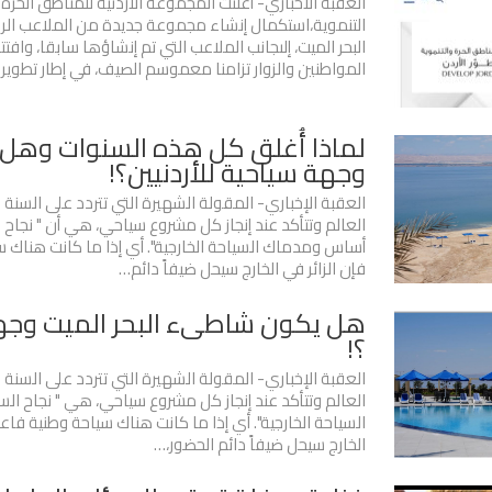
العقبة الأخباري- أعلنت المجموعة الأردنية للمناطق الحرة
التنموية،استكمال إنشاء مجموعة جديدة من الملاعب ال
البحر الميت، إلىجانب الملاعب التي تم إنشاؤها سابقا، وافتت
المواطنين والزوار تزامنا معموسم الصيف، في إطار تطوير
لماذا أُغلق كل هذه السنوات وهل
وجهة سياحية للأردنيين؟!
العقبة الإخباري- المقولة الشهيرة التي تتردد على السنة 
العالم وتتأكد عند إنجاز كل مشروع سياحي، هي أن " نجاح ال
أساس ومدماك السياحة الخارجية". أي إذا ما كانت هناك س
فإن الزائر في الخارج سيحل ضيفاً دائم…
هل يكون شاطىء البحر الميت وجهة 
؟!
العقبة الإخباري- المقولة الشهيرة التي تتردد على السنة 
العالم وتتأكد عند إنجاز كل مشروع سياحي، هي " نجاح الس
السياحة الخارجية". أي إذا ما كانت هناك سياحة وطنية فاعلة
الخارج سيحل ضيفاً دائم الحضور،…