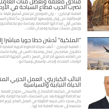
فنادق مغلقة وتعطل مئات العاملي
تضرب الحرب قطاع السياحة في الأرد
العقبة الإخباري- - رزان المومني لم تمض أسابيع قليلة عل
الإسرائيلية على إيران وتوسعها الإقليميحتى بدأ قطاع السي
يعكس أولى ارتداداتها المباشرة، وبخاصة مع تراجعالحجوزا
وإغلاق منشآت سياحية وفقدان مئات…
“الملكية” تُدشن خطا جويا مباشرا إ
- العقبة الإخباري - أعلنت شركة الخطوط الجوية الملكية ا
خطجوي مباشر بين عمان ومدينة دالاس في ولاية تكساس ا
من العاشر منشهر أيار الحالي لتصبح دالاس الوجهة الخام
الولايات المتحدة، إلىجانب واشنطن وشيكاغو…
النائب الكباريتي: العمل الحزبي الم
الحياة النيابية والسياسية
العقبة في مركزها الاقتصادي والسياحي نموذج للتنمية ا
عبدالحافظ الهروط يعد من الشخصيات الاردنية الوازنة، وال
بكل هدوء خلال تجربته الطويلة في العمل العام. يُرجِع ا
شخصيته إلى مدينته العقبة لما لها…