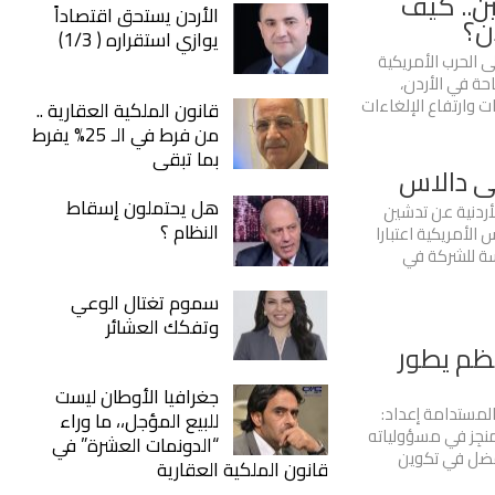
ن.. كيف
الأردن يستحق اقتصاداً
ن؟
يوازي استقراره ( 1/3)
ى الحرب الأمريكية
احة في الأردن،
ت وارتفاع الإلغاءات
قانون الملكية العقارية ..
من فرط في الـ 25% يفرط
بما تبقى
لى دالاس
هل يحتملون إسقاط
لأردنية عن تدشين
النظام ؟
لأمريكية اعتبارا
سة للشركة في
سموم تغتال الوعي
وتفكك العشائر
نظم يطور
جغرافيا الأوطان ليست
لمستدامة إعداد:
للبيع المؤجل،، ما وراء
منجِز في مسؤولياته
“الدونمات العشرة” في
لفضل في تكوين
قانون الملكية العقارية