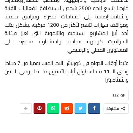
خارجيا
يتسع
لنحو
2500
شخص
لاستضافة
الفعاليات
الفنية
والثقافية،
إضافة
إلى
مساحات
خضراء
ومرافق
خدمية
ومواقف
سيارات
تتسع
لأكثر
من
1200
مركبة،
ليشكل
بذلك
أحد
أبرز
المشاريع
السياحية
والتنموية
التي
تعزز
مكانة
البحر
الميت
كوجهة
سياحية
واستثمارية
متميزة
على
المستويين
المحلي
والإقليمي
.
وتبدأ
أوقات
الدوام
في
كورنيش
البحر
الميت
يوميا
من
7
صباحا
وحتى
الـ
11
مساء،
طوال
أيام
الأسبوع
ما
عدا
يومي
الاثنين
والثلاثاء
.بترا
112
مشاركة