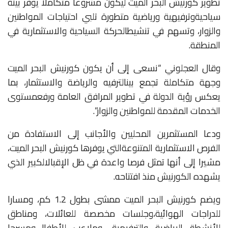
تطوير
كورنيش
البحر
الميت
ليكون
مشروعا
متكاملا
يوفر
بيئة
سياحية
وترفيهية
ورياضية
متطورة
تلبي
احتياجات
المواطنين
والزوار،
وتسهم
في
تنشيط
الحركة
السياحية
والاستثمارية
في
المنطقة
.
وقال
العجلوني
“نسعى
إلى
أن
يكون
كورنيش
البحر
الميت
وجهة
متكاملة
تجمع
بين
الترفيه
والرياضة
والاستثمار،
بما
يعكس
رؤية
الدولة
في
تطوير
المرافق
العامة
ورفع
مستوى
الخدمات
المقدمة
للمواطنين
والزوار”
.
ودعا
المستثمرين
المحليين
والأجانب
إلى
الاستفادة
من
الفرص
الاستثمارية
المتنوعة
التي
يوفرها
كورنيش
البحر
الميت،
مشيرا
إلى
أنها
تمثل
فرصا
واعدة
في
ظل
الإقبال
الكبير
الذي
يشهده
الكورنيش
منذ
افتتاحه
.
ويضم
كورنيش
البحر
الميت
ممشى
بطول
1.2
كم،
ومسارا
للدراجات
الهوائية،
وجلسات
مخصصة
للعائلات،
ومناطق
للأنشطة
الرياضية
والترفيهية،
وملاعب
للأطفال،
ومسرحا