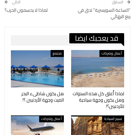
السابق
التالي
“الساعة السويسرية” تدق في
لماذا لا يحسمون الحرب؟
ربع النهائي
قد يعجبك ايضا
أعمال وشركات
مجتمع
لماذا أُغلق كل هذه السنوات
هل يكون شاطىء البحر
وهل يكون وجهة سياحية
الميت وجهة الأردنيين ؟!
للأردنيين؟!
نسيم السياحة
أعمال وشركات