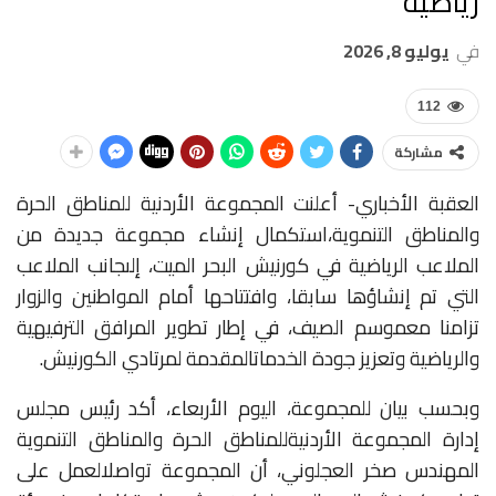
رياضية
في
يوليو 8, 2026
112
مشاركة
العقبة الأخباري- أعلنت
المجموعة
الأردنية
للمناطق
الحرة
والمناطق
التنموية،
استكمال
إنشاء
مجموعة
جديدة
من
الملاعب
الرياضية
في
كورنيش
البحر
الميت،
إلى
جانب
الملاعب
التي
تم
إنشاؤها
سابقا،
وافتتاحها
أمام
المواطنين
والزوار
تزامنا
مع
موسم
الصيف،
في
إطار
تطوير
المرافق
الترفيهية
والرياضية
وتعزيز
جودة
الخدمات
المقدمة
لمرتادي
الكورنيش
.
وبحسب
بيان
للمجموعة،
اليوم
الأربعاء،
أكد
رئيس
مجلس
إدارة
المجموعة
الأردنية
للمناطق
الحرة
والمناطق
التنموية
المهندس
صخر
العجلوني،
أن
المجموعة
تواصل
العمل
على