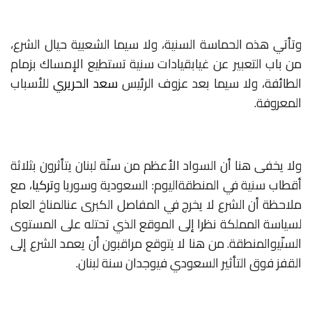
وتأتي
هذه
الحماسة
السنية،
ولا
سيما
الشعبية
حيال
الشرع،
من
باب
التعبير
عن
غياب
قيادات
سنية
تستطيع
الإمساك
بزمام
الطائفة،
ولا
سيما
بعد
عزوف
الرئيس
سعد الحريري
للأسباب
المعروفة
.
ولا
يخفى
هنا
أن
السواد
الأعظم
من
سنّة
لبنان
يتأثرون
بثلاثة
أقطاب
سنية
في
المنطقة
اليوم:
السعودية
وسوريا
و
تركيا
،
مع
ملاحظة
أن
الشرع
لا
يخرج
في
المفاصل
الكبرى
عن
المناخ
العام
لسياسة
المملكة
نظرا
إلى
الموقع
الذي
تحتله
على
المستوى
السنّي
والمنطقة
.
من
هنا
لا
يتوقع
مراقبون
أن
يعمد
الشرع
إلى
القفز
فوق
التأثير
السعودي
في
وجدان
سنة
لبنان
.