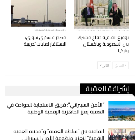
توقيع اتفاقية دفاع مشترك
مصدر عسكري سوري:
بين السعودية وباكستان
الاستنفار لغايات تدريبية
وتركيا
السابق
التالي
إشراقة العقبة
“الأمن السيبراني”: فريق الاستجابة للحوادث في
العقبة يعزز الجاهزية الرقمية الوطنية
اتفاقية بين “سلطة العقبة” و”مدينة العقبة
الرقمية” لتعزيز منظومة الأمن السيبراني