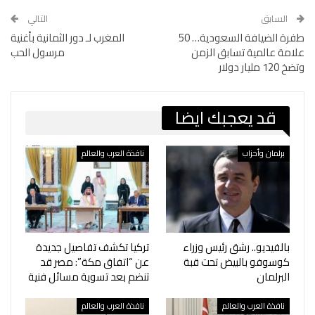
السابق
التالي
طفرة الضيافة السعودية… 50
المغرب لـ دور الثمانية بأغنية
علامة عالمية تسابق الزمن
مرسول الحب
وتضخ 120 مليار دولار
قد يعجبك ايضا
برلمان وأحزاب
نافذة العرب والعالم
بالفيديو.. رشق رئيس وزراء
تركيا تكشف تفاصيل جديدة
كوسوفو بالبيض تحت قبة
عن “اتفاق مكة”: مصر قد
البرلمان
تنضم بعد تسوية مسائل فنية
نافذة العرب والعالم
نافذة العرب والعالم