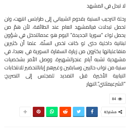
لا تبدل في المشهد
رحلة
الترحيب
السنية
بقدوم
الشيباني
إلى
طرابلس
انتهت،
ولن
تحمل
تبدلات
في
المشهد
العام
عند
الطائفة،
لأن
همّ
من
يحمل
لواء
“سوريا
الجديدة”
اليوم
هو
عدم
التدخل
في
شؤون
لبنانية
داخلية
حتى
لو
كانت
تخص
السنّة،
علما
أن
كثيرين
من
فاعلياتها
يكثرون
من
زيارة
السفارة
السورية
في
بعبدا،
في
مشهدية
تشبه
أيام
عنجر
الشهيرة
.
ووصل
الأمر
بشخصيات
سنية
من
نواب
حاليين
وسابقين
وغيرهم
إبان
التحضير
للانتخابات
النيابية
الأخيرة
قبل
التمديد
للمجلس
إلى
التصريح:
“الشرع
يمثلني”
.النهار
84
مشاركة