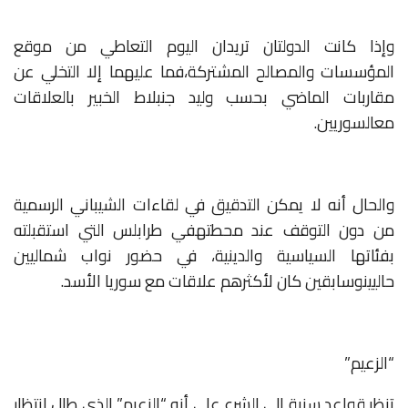
وإذا
كانت
الدولتان
تريدان
اليوم
التعاطي
من
موقع
المؤسسات
والمصالح
المشتركة،
فما
عليهما
إلا
التخلي
عن
مقاربات
الماضي
بحسب
وليد
جنبلاط
الخبير
بالعلاقات
مع
السوريين
.
والحال
أنه
لا
يمكن
التدقيق
في
لقاءات
الشيباني
الرسمية
من
دون
التوقف
عند
محطته
في
طرابلس
التي
استقبلته
بفئاتها
السياسية
والدينية،
في
حضور
نواب
شماليين
حاليين
وسابقين
كان
لأكثرهم
علاقات
مع
سوريا
الأسد
.
“الزعيم”
تنظر
قواعد
سنية
إلى
الشرع
على
أنه
“الزعيم”
الذي
طال
انتظار