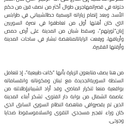
حلوله
في
قصر
المهاجرين
طوال
أكثر
من
نصف
قرن
من
حكم
الأسد
.
وبعد
إتمام
زياراته
الرسمية
حط
الشيباني
في
طرابلس
التي
كان
أهلها
أول
من
تعاطفوا
في
نصرة
السوريين
إبان
“ثورتهم”،
وسقط
شبان
من
المدينة
على
أرض
حمص
وأريافها،
ورفعت
الرايات
المناهضة
لبشار
في
ساحات
المدينة
وأزقتها
الفقيرة
.
من
هنا
يصف
متابعون
الزيارة
بأنها
“كانت
طبيعية”،
إذ
تتعامل
السلطة
السورية
الجديدة
مع
لبنان
ومكوناته
وانقساماته
بواقعية
منعا
لتكرار
الماضي
.
وقد
أراد
الشيباني
إطلالته
من
عاصمة
الشمال
من
بوابة
دار
الفتوى،
لشكر
أبناء
المدينة
الذين
لم
يقصروا
في
مناهضة
النظام
السوري
السابق
الذي
كان
وراء
تفجير
مسجدي
التقوى
والسلام
وسقوط
ضحايا
وجرحى
.