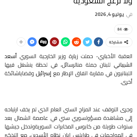
ولا تزعج السعودية
في
يوليو 4, 2026
84
مشاركة
العقبة الأخباري- حملت
زيارة
وزير
الخارجية
السوري
أسعد
الشيباني
للبنان
جملة
من
الرسائل،
في
لحظة
ينشغل
فيها
اللبنانيون
في
مقاربة
اتفاق
الإطار
مع
إسرائيل
وقضايا
شائكة
أخرى
.
وجرى
التوقف
عند
المزاج
السني
العام
الذي
لم
يخف
ارتياحه
إلى
مشاهدة
مسؤول
سوري
سني
في
عاصمة
الشمال
بعد
سنوات
طويلة
من
كابوس
المخابرات
السورية
وتدخل
جيشها
في
المواجهات
في
طرابلس
إبان
نظام
الأسدين،
مع
التذكير