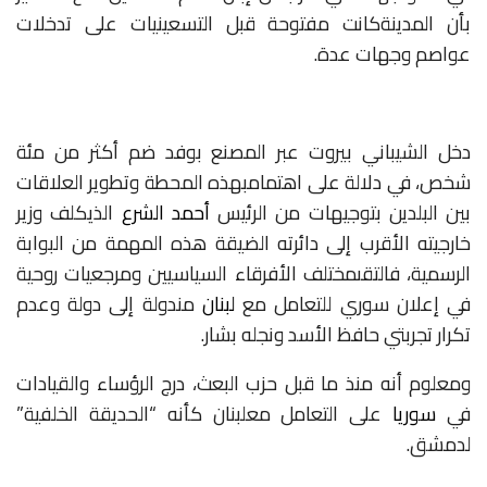
بأن
المدينة
كانت
مفتوحة
قبل
التسعينيات
على
تدخلات
عواصم
وجهات
عدة
.
دخل
الشيباني
بيروت
عبر
المصنع
بوفد
ضم
أكثر
من
مئة
شخص،
في
دلالة
على
اهتمام
بهذه
المحطة
وتطوير
العلاقات
بين
البلدين
بتوجيهات
من
الرئيس
أحمد الشرع
الذي
كلف
وزير
خارجيته
الأقرب
إلى
دائرته
الضيقة
هذه
المهمة
من
البوابة
الرسمية،
فالتقى
مختلف
الأفرقاء
السياسيين
ومرجعيات
روحية
في
إعلان
سوري
للتعامل
مع
لبنان
من
دولة
إلى
دولة
وعدم
تكرار
تجربتي
حافظ
الأسد
ونجله
بشار
.
ومعلوم
أنه
منذ
ما
قبل
حزب
البعث،
درج
الرؤساء
والقيادات
في
سوريا
على
التعامل
مع
لبنان
كأنه
“الحديقة
الخلفية”
لدمشق
.