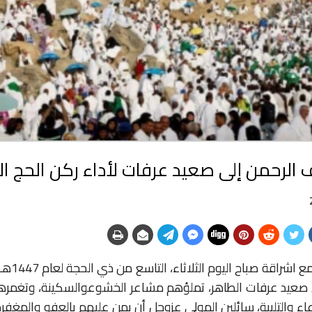
الرحمن إلى صعيد عرفات لأداء ركن الحج ا
ع
اشراقة
صباح
اليوم
الثلاثاء،
التاسع
من
ذي
الحجة
لعام
1447
هـ،
صعيد
عرفات
الطاهر،
تملؤهم
مشاعر
الخشوع
والسكينة،
وتغمره
عاء
والتلبية،
سائلين
المولى
عز
وجل
أن
يمن
عليهم
بالعفو
والمغفر