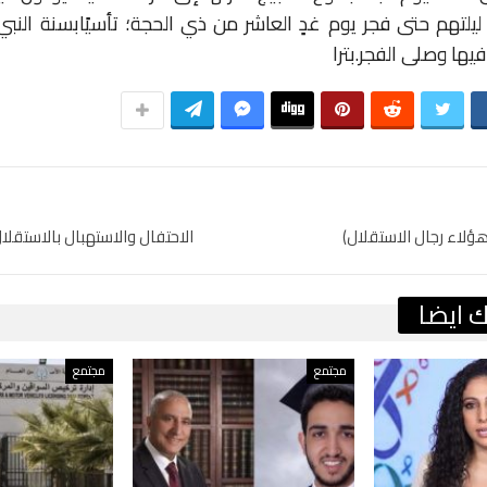
ليلتهم
حتى
فجر
يوم
غدٍ
العاشر
من
ذي
الحجة؛
تأسيًا
بسنة
النبي
فيها
وصلى
الفجر
.بترا
ؤلاء رجال الاستقلال)
الاحتفال والاستهبال بالاستقلال 
 ايضا
مجتمع
مجتمع