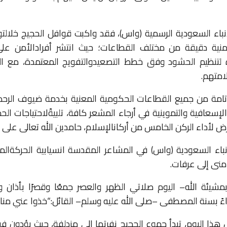
نباء
السعودية
الرسمية
(واس)،
فقد
واكبت
قوافل
الحجيج
خلال
تو
منية
دقيقة
من
مختلف
القطاعات؛
حيث
انتشر
أفراد
الأمن
عل
لتنظيم
الحشود
وفق
خطط
التصعيد
والتفويج
المعتمدة،
مع
ا
امتهم
.
تامة
من
جميع
القطاعات
الحكومية
المعنية
بخدمة
ضيوف
الرحم
لإسعافية
والتموينية
في
أرجاء
المشعر
كافة،
تلبيةً
لاحتياجات
الحج
رض
لأداء
الركن
الخامس
من
أركان
الإسلام،
حامدين
الله
تعالى
على
م
باء
السعودية
(واس)
في
المشاعر
المقدسة
انسيابية
الحركة
الم
منى
إلى
عرفات
.
مشيئة
الله
–
اليوم
صلاتي
الظهر
والعصر
جمعًا
وقصرًا
بأذان
و
ءً
بسنة
المصطفى
–
صلى
الله
عليه
وسلم
–
القائل:
“خذوا
عني
منا
هذا
اليوم،
تبدأ
جموع
الحجيج
نفرتها
إلى
مزدلفة،
حيث
يؤدون
في