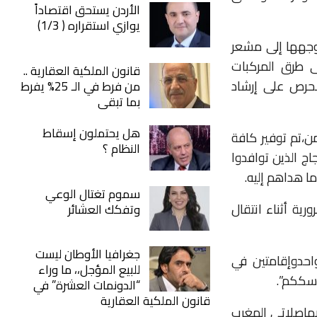
الأردن يستحق اقتصاداً
يوازي استقراره ( 1/3)
جهها
إلى
مشعر
ى
طرق
المركبات
قانون الملكية العقارية ..
لحرص
على
إرشاد
من فرط في الـ 25% يفرط
بما تبقى
هل يحتملون إسقاط
ن،
تم
توفير
كافة
النظام ؟
اج
الذين
توافدوا
ا
هداهم
إليه
.
سموم تغتال الوعي
رورية
أثناء
انتقال
وتفكك العشائر
جغرافيا الأوطان ليست
احد
وإقامتين
في
للبيع المؤجل،، ما وراء
سككم”
.
“الدونمات العشرة” في
قانون الملكية العقارية
ها
صلاتي
المغرب