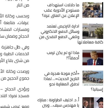
من
النار
.
ما دلالات استهداف
مستودع الأدوية عقب
الإعلان عن اتفاق غزة؟
وبحسب
وكالة
الأ
عرفات،
متابعة
أ
ادارة الترخيص تعتمد
ومسارات
المشاة
وسائل الدفع الالكتروني
الحجاج
وضمان
سل
وتلغي الدفع النقدي من
كافة معاملاتها
وفي
ظل
جاهزية
ماذا لو لم يكن ترمب
الخدمات
الطبية
وا
أحمقاً؟!
من
شتى
بقاع
الأ
ورصدت
وكالة
الأن
«أكبر موجة هجرة في
جموع
الحجيج
من
التاريخ الحديث»… لماذا
تدفق المغاربة نحو
ويؤدي
الحجاج
–
ب
إسبانيا؟
مسجد
نمرة؛
اقتدا
أ. د. اخليف الطراونة : مبارك
يا مهندس سيف… وبين
ومع
غروب
شمس