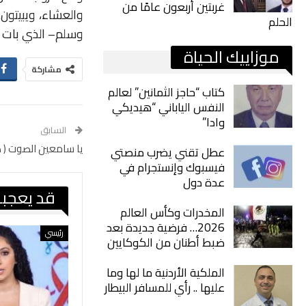
غربتين أربعون عامًا من
والعشاء،
ويبيتون
الحلم
وسلم
–
الذي
بات
موزاييك الحياة
مشاركة
كتاب “حاجز الثمانين” لعالم
النفس الياباني “هيديكي
وادا”
السابق
يا سامعين الصوت ( ه
عطل تقني يضرب منصتي
فيسبوك وإنستجرام في
عدة دول
قد يعجبك
المخدرات وكأس العالم
2026… فرضية جديدة بعد
رئيسي
ضبط أطنان من الكوكايين
الملكية الأردنية ما لها وما
عليها .. رأي للمسافر البيطار