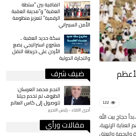
اتفاقية بين “سلطة
العقبة” و”مدينة العقبة
الرقمية” لتعزيز منظومة
الأمن السيبراني
سكة حديد العقبة ..
مشروع استراتيجي يضع
الأردن على خريطة النقل
والتجارة الدولية
لأعظم
ضيف شرف
النجم محمد العرسان:
الظروف لم تخدم جيلنا
للوصول إلى كاس العالم
122
أجرى اللقاء - رئيس التحرير
بدأ
حجاج
بيت
الله
مقالات ورأي
م
العناية
الإلهية،
ة
والرحمة
والعتق