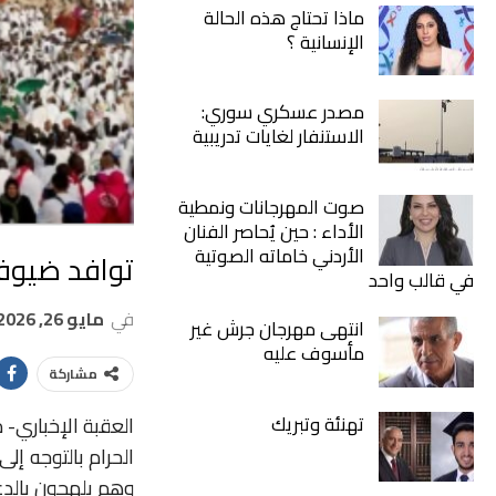
ماذا تحتاج هذه الحالة
الإنسانية ؟
مصدر عسكري سوري:
الاستنفار لغايات تدريبية
صوت المهرجانات ونمطية
الأداء : حين يُحاصر الفنان
الأردني خاماته الصوتية
توافد ضيوف 
في قالب واحد
في
مايو 26, 2026
انتهى مهرجان جرش غير
مأسوف عليه
مشاركة
تهنئة وتبريك
العقبة الإخباري-
م
الحرام
بالتوجه
إلى
وهم
يلهجون
بالد