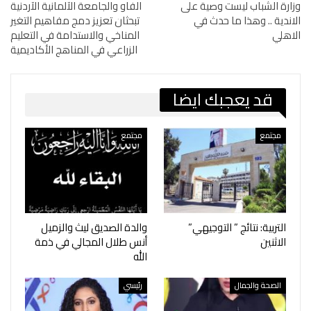
وزارة الشباب ليست وصية على
الفاو والجامعة الآلمانية الآردنية
الاندية .. وهذا ما حدث في
تبحثان تعزيز دمج مفاهيم التغير
الاهلي
المناخي والاستدامة في التعليم
الزراعي في المناهج الأكاديمية
قد يعجبك ايضا
مجتمع
مجتمع
التربية: نتائج ” التوجيهي”
والدة الصديق ليث والزميل
الاثنين
أنس طلال المجالي في ذمة
الله
الصحة والجمال
رئيسي