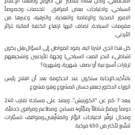
المجتمعي، ولكن هناك تقصير
في الترويج وضعف الإعلام
السياحي، واحتياجات بعض المرافق
للخدمات وخصوصاً
الامور الصحية والإقامة والتغذية، والترفيه، وغيرها من
مقومات السياحة، تضاف اليها ارتفاع الكلفة المالية للزائر
الأردني.
كل هذا الذي اشرنا اليه، يقود المواطن إلى السؤال:هل يكون
(شاطىء البحر الميت السياحي) وجهة للأردنيين وتشجيعهم
لزيارات أسبوعية أو نصف
شهرية، وشهرية؟
بالتأكيد،الإجابة ستكون عند الحكومة بعد أن افتتح رئيس
الوزراء الدكتور جعفر حسان المشروع وهو مشروع
يبعد
7
كم
عن
“الكورنيش”
، ويمتد
على
مساحة
تقارب
240
دونماً
ويضمّ
شاطئاً
رمليَّاً
و
4
مسابح،
ومطاعم
ومرافق
خدميَّة،
ومحال
توفِّر
احتياجات
الزوَّار
والمتنزِّهين،
ومواقف
للسيَّارات
تتسَّع
لأكثر
من
650
مركبة
.