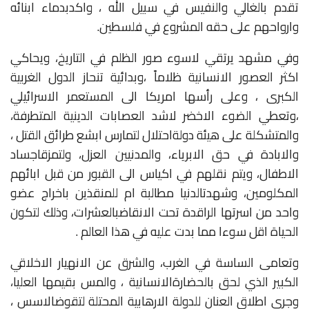
تقدم
بالغالي
والنفيس
في
سبيل
الله
،
واكد
بدماء
ابنائه
وارواحهم
على
حقه
المشروع
في
فلسطين
.
وفي
مشهد
يرتقي
لاسوء
صور
الظلم
في
التاريخ،
ويحاكي
اكثر
العصور
الانسانية
ظلاماً
،
وبدائية
تنحاز
الدول
الغربية
الكبرى
،
وعلى
رأسها
امريكا
الى
المستعمر
الاسرائيلي
،
وتعطي
الضوء
الاخضر
لاشد
العصابات
الدينية
المتطرفة،
والمتشكلة
على
هيئة
دولة
احتلال
لتمارس
ابشع
طرائق
القتل
،
والابادة
في
حق
الابرياء،
والمدنيين
العزل،
ولتمزق
اجساد
الاطفال،
ويتم
نقلهم
في
اكياس
الى
القبور
من
قبل
ابائهم
المكلومين،
وشهدت
الدنيا
مطالبة
ام
للمنقذين
باخراج
عضو
واحد
من
اسرتها
الراقدة
تحت
الانقاض
بالعشرات،
وذلك
لتكون
الحياة
اقل
سوءا
مما
بدت
عليه
في
هذا
العالم
.
وتعامى
الساسة
في
الغرب،
والشرق
عن
الانهيار
الاخلاقي
الكبير
الذي
لحق
بالحضارة
الانسانية
،
والمس
بقيمها
العليا،
وجرى
اطلاق
العنان
للدولة
الارهابية
المحتلة
لتقوض
الاسس
،