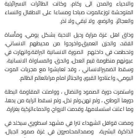
والاحياء
والمدن
الى
ركام،
وكانت
الطائرات
الاسرائيلية
المتوحشة
توزع
الموت
صباحا
ومساءا
على
الاطفال
والنساء
والعجائز،
والرضع،
ولا
تبقي
ولا
تذر
.
وذاق
اهل
غزة
مرارة
رحيل
الاحبة
بشكل
يومي،
ومأساة
الفقد،
والحزن
العميق،
واخرجوا
من
محيطهم
الانساني،
وتحطمت
في
داخلهم
الصورة
الانسانية
البراقة،
وانهارت
في
عيونهم
منظومة
قيم
العدل،
والحق،
والمساواة
الانسانية،
وسقط
الضمير
الانساني
،
وقد
تعايشوا
مع
مجريات
الموت
اليومي،
واعتادوا
القبور،
والجنائز
امام
مراى
العالم
الظالم
.
واستمرت
دورة
الصمود
والنضال
،
وواصلت
المقاومة
البطلة
دورها
الوطني
،
ولم
تهن،
ولم
تذل،
ولم
تسقط
الراية
من
يدها،
وما
اعلنت
استسلامها،
وقدمت
الارواح،
والدماء
الزكية
بغزارة
.
ومضت
قوافل
الشهداء
تترا
في
مشهد
اسطوري
سيخلد
في
الذاكرة
البشرية،
وصمد
المحاصرون
في
غزة
صمود
الجبال،