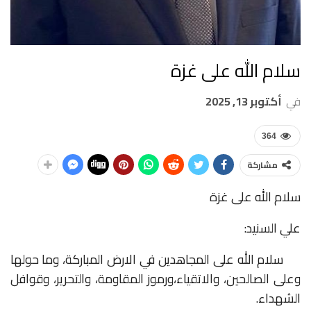
سلام الله على غزة
في
أكتوبر 13, 2025
364
مشاركة
سلام
الله
على
غزة
علي
السنيد:
سلام
الله
على
المجاهدين
في
الارض
المباركة،
وما
حولها
وعلى
الصالحين،
والاتقياء،
ورموز
المقاومة،
والتحرير،
وقوافل
الشهداء
.