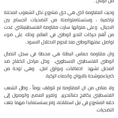
من
الزمان
.
وحيث
المقاومة
التي
هي
حق
مشروع
لكل
الشعوب
المحتلة
تراكمية
،
وسلسلة
متواصلة
من
التضحيات
الجسام
بين
الاجيال،
وعلى
منوالها
سارت
مقاومة
الفلسطينين
التي
غدت
من
أهم
حركات
التحرر
الوطني
في
العالم،
وذلك
على
ضوء
تواصل
عملها
الوطني
منذ
قدوم
الاحتلال
الاسود
.
وان
مقاومة
حماس
البطلة
هي
محطة
في
سجل
النضال
الوطني
الفلسطيني
الاسطوري
،
وكل
مراحل
الكفاح
ضد
المحتل
تشهد
اخفاقات،
وبوارق
امل،
وهي
لوحة
من
كبرياء
موشحة
بالارواح،
والدماء
الزكية
.
ولا
مناص
من
ان
المقاومة
لم
تتوقف
يوماً
،
وظل
الشعب
الفلسطيني
يكافح
حتى
التحرير،
وتقرير
المصير،
والوصول
إلى
حقه
المشروع
في
نيل
استقلاله،
ولم
يستسلم
ابدا
مهما
بلغت
التضحيات
.