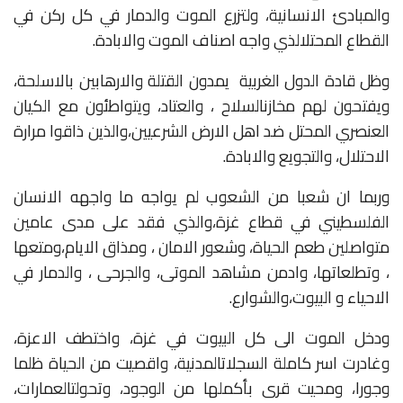
والمبادئ
الانسانية،
ولتزرع
الموت
والدمار
في
كل
ركن
في
القطاع
المحتل
الذي
واجه
اصناف
الموت
والابادة
.
وظل
قادة
الدول
الغربية
يمدون
القتلة
والارهابين
بالاسلحة،
ويفتحون
لهم
مخازن
السلاح
،
والعتاد،
ويتواطئون
مع
الكيان
العنصري
المحتل
ضد
اهل
الارض
الشرعيين،
والذين
ذاقوا
مرارة
الاحتلال،
والتجويع
والابادة
.
وربما
ان
شعبا
من
الشعوب
لم
يواجه
ما
واجهه
الانسان
الفلسطيني
في
قطاع
غزة،
والذي
فقد
على
مدى
عامين
متواصلين
طعم
الحياة،
وشعور
الامان
،
ومذاق
الايام،
ومتعها
،
وتطلعاتها،
وادمن
مشاهد
الموتى،
والجرحى
،
والدمار
في
الاحياء
و
البيوت،
والشوارع
.
ودخل
الموت
الى
كل
البيوت
في
غزة،
واختطف
الاعزة،
وغادرت
اسر
كاملة
السجلات
المدنية،
واقصيت
من
الحياة
ظلما
وجورا،
ومحيت
قرى
بأكملها
من
الوجود،
وتحولت
العمارات،