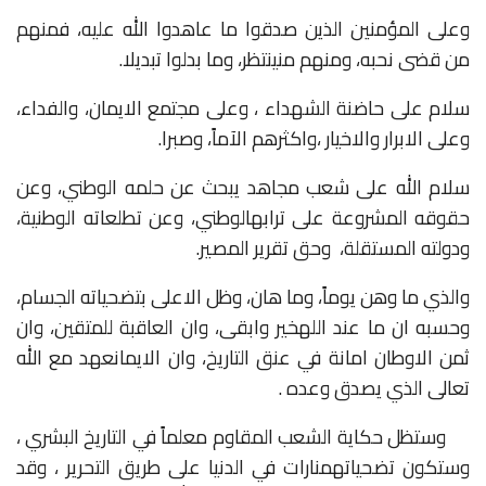
وعلى
المؤمنين
الذين
صدقوا
ما
عاهدوا
الله
عليه،
فمنهم
من
قضى
نحبه،
ومنهم
من
ينتظر،
وما
بدلوا
تبديلا
.
سلام
على
حاضنة
الشهداء
،
وعلى
مجتمع
الايمان،
والفداء،
وعلى
الابرار
والاخيار
،
واكثرهم
الآماً،
وصبرا
.
سلام
الله
على
شعب
مجاهد
يبحث
عن
حلمه
الوطني،
وعن
حقوقه
المشروعة
على
ترابه
الوطني،
وعن
تطلعاته
الوطنية،
ودولته
المستقلة،
وحق
تقرير
المصير
.
والذي
ما
وهن
يوماً،
وما
هان،
وظل
الاعلى
بتضحياته
الجسام،
وحسبه
ان
ما
عند
الله
خير
وابقى،
وان
العاقبة
للمتقين،
وان
ثمن
الاوطان
امانة
في
عنق
التاريخ،
وان
الايمان
عهد
مع
الله
تعالى
الذي
يصدق
وعده
.
وستظل
حكاية
الشعب
المقاوم
معلماً
في
التاريخ
البشري
،
وستكون
تضحياته
منارات
في
الدنيا
على
طريق
التحرير
،
وقد