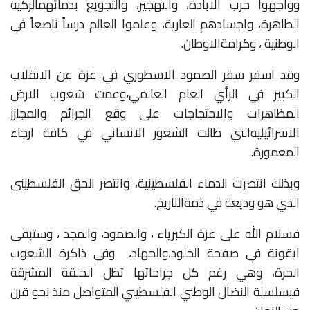
وواجهوا
حرب
الابادة،
والتهجير،
والتجويع
بدمائهم
الزكية
الطاهرة،
واجسادهم
العارية،
وعلموا
العالم
درساً
ناصعاً
في
الوطنية
،
وكرامة
الاوطان
.
وقد
اسفر
سفر
الصمود
الاسطوري
في
غزة
عن
الانقلاب
الكبير
في
الرأي
العام
العالمي،
وعمت
شعوب
الارض
المظاهرات
والاحتجاجات
على
وقع
الجرائم
والمجازر
الاسرائيلية
التي
طالت
الشعور
الانساني
في
كافة
ارجاء
المعمورة
.
وبذلك
انتصرت
الدماء
الفلسطينية،
وانتصر
الحق
الفلسطيني
الذي
هو
وديعة
في
ذمة
التاريخ
.
فسلام
الله
على
غزة
الكبرياء
،
والصمود،
والمجد
،
وستبقى
ايقونة
في
صفحة
الخلود،
والجهاد،
وفي
ذاكرة
الشعوب
الحرة،
وهي
رغم
كل
جراحاتها
تظل
الحلقة
المشرقة
في
سلسلة
النضال
الوطني
الفلسطيني
المتواصل
منذ
نحو
قرن