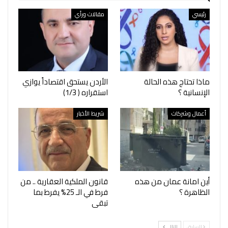
رئيسي
مقالات ورأي
ماذا تحتاج هذه الحالة
الأردن يستحق اقتصاداً يوازي
الإنسانية ؟
استقراره ( 1/3)
أعمال وشركات
شريط الأخبار
أين امانة عمان من هذه
قانون الملكية العقارية .. من
الظاهرة ؟
فرط في الـ 25% يفرط بما
تبقى
السابق
التالي