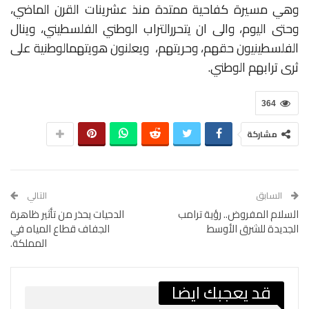
وهي
مسيرة
كفاحية
ممتدة
منذ
عشرينات
القرن
الماضي،
وحتى
اليوم،
والى
ان
يتحرر
التراب
الوطني
الفلسطيني،
وينال
الفلسطينيون
حقهم،
وحريتهم،
ويعلنون
هويتهم
الوطنية
على
ثرى
ترابهم
الوطني
.
364
مشاركة
السابق
التالي
السلام المفروض.. رؤية ترامب
الدحيات يحذر من تأثير ظاهرة
الجديدة للشرق الأوسط
الجفاف قطاع المياه في
المملكة.
قد يعجبك ايضا