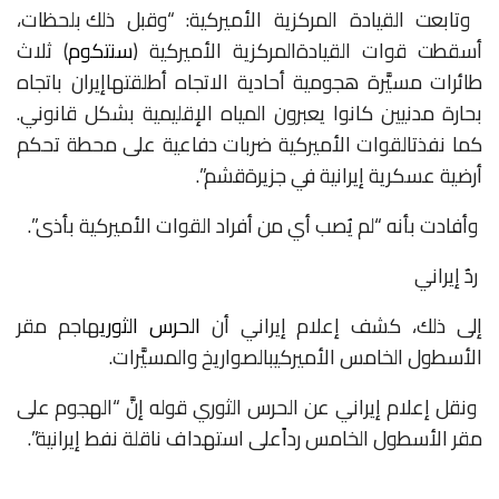
وتابعت
القيادة
المركزية
الأميركية:
“وقبل
ذلك
بلحظات،
أسقطت
قوات
القيادة
المركزية
الأميركية
(
سنتكوم
)
ثلاث
طائرات
مسيَّرة
هجومية
أحادية
الاتجاه
أطلقتها
إيران
باتجاه
بحارة
مدنيين
كانوا
يعبرون
المياه
الإقليمية
بشكل
قانوني
.
كما
نفذت
القوات
الأميركية
ضربات
دفاعية
على
محطة
تحكم
أرضية
عسكرية
إيرانية
في
جزيرة
قشم”
.
وأفادت
بأنه
“لم
يُصب
أي
من
أفراد
القوات
الأميركية
بأذى”
.
ردٌ إيراني
إلى
ذلك،
كشف
إعلام
إيراني
أن
الحرس الثوري
هاجم
مقر
الأسطول
الخامس
الأميركي
بالصواريخ
والمسيَّرات
.
ونقل
إعلام
إيراني
عن
الحرس
الثوري
قوله
إنَّ
“الهجوم
على
مقر
الأسطول
الخامس
رداً
على
استهداف
ناقلة
نفط
إيرانية”
.