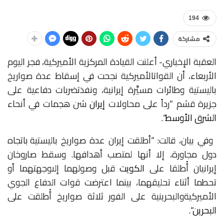
194
مشاركة
العقبة الإخباري- أعلنت
القيادة
المركزية
الأميركية،
فجر
اليوم
الأربعاء،
أن
القوات
الأميركية
نجحت
في
إسقاط
عدة
صواريخ
باليستية
وطائرات
مسيَّرة
إيرانية،
ونفذت
ضربات
دفاعية
على
جزيرة
قشم
“رداً
على
محاولات
إيران
شن
هجمات
في
أنحاء
الشرق الأوسط
“.
وفي
بيان،
قالت:
“أطلقت
إيران
عدة
صواريخ
باليستية
باتجاه
دول
مجاورة،
إلا
أنها
لم
تصب
أهدافها
.
وسقط
صاروخان
إيرانيان
أُطلقا
على
الكويت
قبل
وصولهما
إلى
وجهتهما
أو
تحطما
أثناء
تحليقهما،
بينما
اعترضت
قوات
الدفاع
الجوي
الأميركية
والبحرينية
على
الفور
ثلاثة
صواريخ
أُطلقت
على
البحرين
“
.