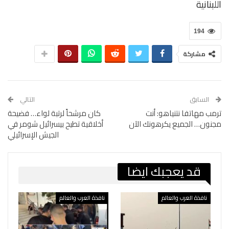
اللبنانية
194
مشاركة
السابق
التالي
ترمب مهاتفا نتنياهو: أنت
كان مرشحاً لرتبة لواء… فضيحة
مجنون… الجميع يكرهونك الآن
أخلاقية تطيح بيسرائيل شومر في
الجيش الإسرائيلي
قد يعجبك ايضا
نافذة العرب والعالم
نافذة العرب والعالم