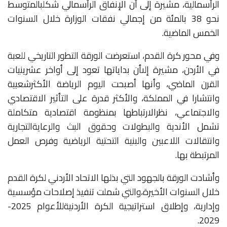
الرأسمالية،
مشيرة
إلى
أن
الإنفاق
الرأسمالي
شكل
بالمتوسط
نحو
38
بالمئة
من
إجمالي
نفقات
الوزارة
خلال
السنوات
الخمس
الماضية
.
وفي
محور
كرة
القدم،
استعرضت
الورقة
التطور
التاريخي
للعبة
في
الأردن،
مشيرة
إلى
أن
بداياتها
تعود
إلى
أواخر
عشرينيات
القرن
الماضي،
وأنها
أصبحت
اليوم
الرياضة
الأكثر
شعبية
وانتشارا
في
المملكة،
والأكثر
قدرة
على
التأثير
الاقتصادي
والاجتماعي،
نظرا
لارتباطها
بمنظومة
اقتصادية
متكاملة
تشمل
الأندية
والبطولات
وحقوق
البث
والرعاية
التجارية
وانتقالات
اللاعبين
والبنية
التحتية
الرياضية
وفرص
العمل
المرتبطة
بها
.
وأشادت
الورقة
بالجهود
التي
بذلها
الاتحاد
الأردني
لكرة
القدم
خلال
السنوات
الأخيرة،
والتي
شملت
تنفيذ
إصلاحات
مؤسسية
وإدارية،
وإطلاق
استراتيجية
الكرة
الأردنية
للأعوام
2025-
2029.