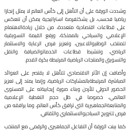
وشددت
الورقة
على
أن
التأهل
إلى
كأس
العالم
لا
يمثل
إنجازا
رياضيا
فحسب،
بل
يشكل
فرصة
استراتيجية
يمكن
أن
تنعكس
على
قطاعات
اقتصادية
متعددة،
من
خلال
زيادة
الاهتمام
الإعلامي
والسياحي
بالمملكة،
ورفع
القيمة
التسويقية
للمنتخب
الوطني
واللاعبين،
وتعزيز
فرص
الرعاية
والاستثمار
الرياضي،
وتنشيط
قطاعات
الخدمات
والضيافة
والنقل
والتسويق
والمنتجات
الرياضية
المرتبطة
بكرة
القدم
.
وأضافت
إن
الأثر
الاقتصادي
للتأهل
لا
يقتصر
على
العوائد
المباشرة
المرتبطة
بالمشاركات
الرياضية،
وإنما
يمتد
إلى
تعزيز
الحضور
الدولي
للأردن
وبناء
صورة
إيجابية
له
على
المستوى
العالمي،
خصوصا
في
ظل
حجم
التغطية
الإعلامية
والمتابعة
الجماهيرية
التي
ترافق
كأس
العالم،
وما
يرافقه
من
فرص
للترويج
السياحي
والاستثماري
والثقافي
.
كما
بينت
الورقة
أن
التفاعل
الجماهيري
والرقمي
مع
المنتخب