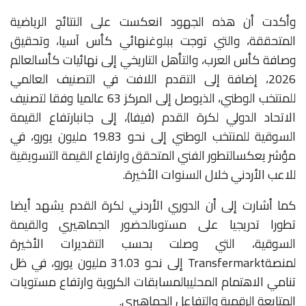
وأكدت
أن
هذه
الجهود
انعكست
على
النتائج
الرياضية
المتحققة،
والتي
توجت
ببلوغ
نهائي
كأس
آسيا،
وتحقيق
وصافة
كأس
العرب،
والتأهل
التاريخي
إلى
نهائيات
كأس
العالم
2026
،
إضافة
إلى
التقدم
اللافت
في
التصنيف
العالمي
للمنتخب
الوطني،
الذي
وصل
إلى
المركز
63
عالميا
وفقا
لتصنيف
الاتحاد
الدولي
لكرة
القدم
(فيفا)،
إلى
جانب
ارتفاع
القيمة
السوقية
للمنتخب
الوطني
إلى
نحو
19.83
مليون
يورو،
في
مؤشر
يعكس
التطور
الفني
المتحقق
وارتفاع
القيمة
التسويقية
للاعب
الأردني
خلال
السنوات
الأخيرة
.
كما
أشارت
إلى
أن
الدوري
الأردني
لكرة
القدم
يشهد
أيضا
تطورا
تدريجيا
على
مستوى
الحضور
الجماهيري
والقيمة
السوقية،
التي
وصلت
بحسب
التقديرات
الأخيرة
لمنصة
Transfermarkt
إلى
نحو
31.03
مليون
يورو،
في
ظل
تنامي
الاهتمام
المحلي
بالمسابقات
الكروية
وارتفاع
مستويات
المتابعة
الرقمية
والتفاعل
الجماهيري
.