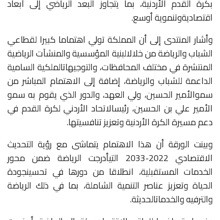
بكرة
القدم
الأردنية،
بما
يتجاوز
البعد
الرياضي
إلى
أبعاد
اقتصادية
وتنموية
أوسع
.
وأشار
المنتدى
إلى
أن
المملكة
تولي
اهتماما
كبيرا
لقطاعي
الشباب
والرياضة
من
خلال
البنية
المؤسسية
والمنشآت
الرياضية
المنتشرة
في
مختلف
المحافظات،
والتوجيهات
الملكية
السامية
الداعمة
للشباب
والرياضة،
إضافة
إلى
الاهتمام
المباشر
من
سمو
الأمير
الحسين،
ولي
العهد،
والدور
الذي
يقوم
به
سمو
الأمير
علي
بن
الحسين،
رئيس
الاتحاد
الأردني
لكرة
القدم
في
دعم
مسيرة
الكرة
الأردنية
وتعزيز
تنافسيتها
.
وبينت
الورقة
أن
هذا
الاهتمام
يتماشى
مع
رؤية
التحديث
الاقتصادي
2022-2033
التي
أدرجت
الرياضة
ضمن
محور
الخدمات
المستقبلية،
انطلاقا
من
دورها
في
تحسين
جودة
الحياة
وتعزيز
عناصر
التنمية
الشاملة،
بما
في
ذلك
الرياضة
والترفيه
والخدمات
الحديثة
.