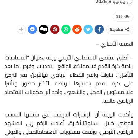
في
يونيو 3, 2026
119
مشاركة
العقبة الأخباري –
–
أطلق
المنتدى
الاقتصادي
الأردني
ورقة
بعنوان
“اقتصاديات
رياضة
كرة
القدم
في
المملكة:
الواقع،
التحديات،
وفرص
ما
بعد
التأهل”،
تناولت
واقع
القطاع
الرياضي
في
الأردن،
مع
التركيز
على
كرة
القدم
باعتبارها
الرياضة
الأكثر
حضورا
وتأثيرا
على
المستويين
المحلي
والشعبي،
وأحد
أبرز
مكونات
الاقتصاد
الرياضي
عالميا
.
وأكدت
الورقة
أن
الإنجازات
التاريخية
التي
حققها
المنتخب
الوطني
خلال
السنوات
الأخيرة،
أعادت
الزخم
إلى
المشهد
الرياضي
الأردني،
ورفعت
مستويات
الاهتمام
المحلي
والدولي