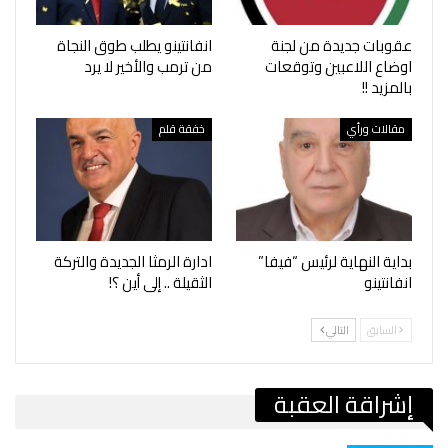
عقوبات جديدة من لجنة
انفانتينو يطلب طوق النجاة
اوضاع اللاعبين وتوقعات
من ترمب والأخير لا يرد
بالمزيد !!
مقالات ورأي
خفقة قلم
بداية النهاية لرئيس “فيفا”
ادارة الرمثا الجديدة والتركة
انفانتينو
الثقيلة .. إلى أين ؟!
السابق
التالي
إشراقة العقبة