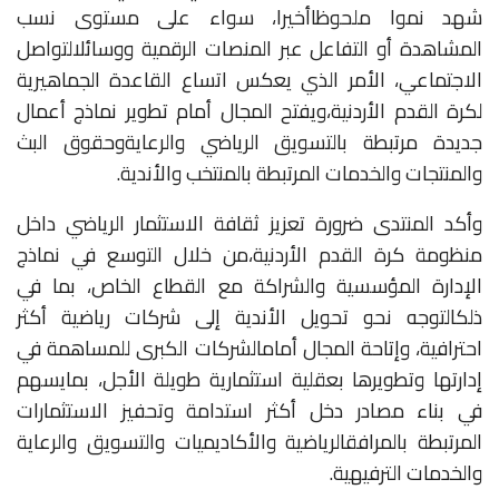
شهد
نموا
ملحوظا
أخيرا،
سواء
على
مستوى
نسب
المشاهدة
أو
التفاعل
عبر
المنصات
الرقمية
ووسائل
التواصل
الاجتماعي،
الأمر
الذي
يعكس
اتساع
القاعدة
الجماهيرية
لكرة
القدم
الأردنية،
ويفتح
المجال
أمام
تطوير
نماذج
أعمال
جديدة
مرتبطة
بالتسويق
الرياضي
والرعاية
وحقوق
البث
والمنتجات
والخدمات
المرتبطة
بالمنتخب
والأندية
.
وأكد
المنتدى
ضرورة
تعزيز
ثقافة
الاستثمار
الرياضي
داخل
منظومة
كرة
القدم
الأردنية،
من
خلال
التوسع
في
نماذج
الإدارة
المؤسسية
والشراكة
مع
القطاع
الخاص،
بما
في
ذلك
التوجه
نحو
تحويل
الأندية
إلى
شركات
رياضية
أكثر
احترافية،
وإتاحة
المجال
أمام
الشركات
الكبرى
للمساهمة
في
إدارتها
وتطويرها
بعقلية
استثمارية
طويلة
الأجل،
بما
يسهم
في
بناء
مصادر
دخل
أكثر
استدامة
وتحفيز
الاستثمارات
المرتبطة
بالمرافق
الرياضية
والأكاديميات
والتسويق
والرعاية
والخدمات
الترفيهية
.