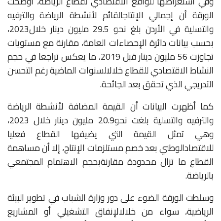
وفي
استعراضها
للواقع
الاقتصادي
لقطاع
الرياضة،
أوضحت
الورقة
أن
إجمالي
الإنتاج
القائم
لأنشطة
الرياضة
والترفيه
والتسلية
في
الأردن
بلغ
نحو
29.5
مليون
دينار
خلال
2023
،
بحسب
بيانات
دائرة
الإحصاءات
العامة،
مقارنة
مع
مستويات
تجاوزت
56
مليون
دينار
قبل
2019
،
ما
يعكس
تراجعا
في
حجم
النشاط
الاقتصادي
للقطاع
خلال
السنوات
الماضية
رغم
التحسن
التدريجي
الذي
تحقق
بعد
الجائحة
.
كما
أظهرت
البيانات
أن
القيمة
المضافة
لأنشطة
الرياضة
والترفيه
والتسلية
بلغت
نحو
20.9
مليون
دينار
خلال
2023
،
وهي
تمثل
القيمة
التي
يضيفها
القطاع
فعليا
للاقتصاد
الوطني
بعد
خصم
مستلزمات
الإنتاج،
إلا
أن
مساهمة
القطاع
ما
تزال
محدودة
مقارنة
بحجم
الاهتمام
المجتمعي
بالرياضة
.
وسلطت
الورقة
الضوء
على
دور
وزارة
الشباب
في
تطوير
البيئة
الرياضية،
سواء
من
خلال
الإنفاق
التشغيلي
أو
المشاريع