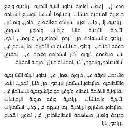
ودعا
إلى
إعطاء
أولوية
لتطوير
البنية
التحتية
الرياضية
ورفع
جاهزية
الملاعب
والمنشآت،
باعتبارها
أساسا
لتوسيع
السياحة
الرياضية،
إلى
جانب
تعزيز
الشراكة
مع
القطاع
الخاص،
وتمكين
الأندية
الأردنية
ماليا
وإداريا،
وتطوير
التسويق
الرياضي،
والاستفادة
من
الزخم
الجماهيري
والرقمي
الذي
حققه
المنتخب
الوطني
خلال
السنوات
الأخيرة،
بما
يسهم
في
بناء
منظومة
كروية
أكثر
استدامة
وقدرة
على
تحقيق
أثر
اقتصادي
وتنموي
أكبر
للمملكة
خلال
المرحلة
المقبلة
.
وشددت
الورقة
على
ضرورة
العمل
على
تطوير
البيئة
التشريعية
والتنظيمية
المرتبطة
بالاستثمار
الرياضي،
من
خلال
تحديث
الأطر
القانونية
الناظمة
للقطاع،
وتوفير
حوافز
تشجيعية
للاستثمار
في
الأندية
والمنشآت
الرياضية،
ورفع
مرونة
الإجراءات
المرتبطة
بالمشاريع
الرياضية،
بما
يسهم
في
جذب
استثمارات
جديدة
وتعزيز
مساهمة
القطاع
الخاص
في
تطوير
القطاع
الرياضي
.بترا