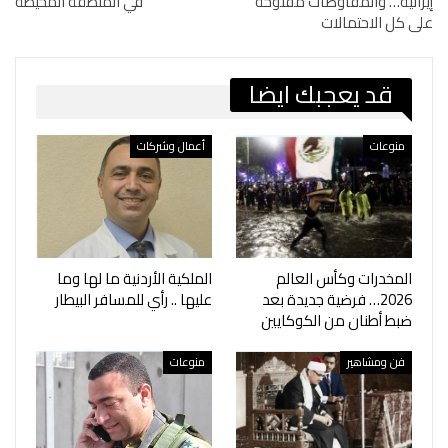
إيرانية… والمفاوضات مفتوحة
في المنطقة المحيطة
على كل الاحتمالات
قد يعجبك ايضا
منوعات
أعمال وشركات
المخدرات وكأس العالم
الملكية الأردنية ما لها وما
2026… فرضية جديدة بعد
عليها .. رأي للمسافر البيطار
ضبط أطنان من الكوكايين
فن ومشاهير
منوعات