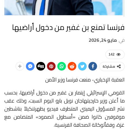
فرنسا تمنع بن غفير من دخول أراضيها
في
مايو 24, 2026
142
مشاركة
العقبة الإخباري- منعت
فرنسا
وزير
الأمن
القومي
الإسرائيلي
إيتمار
بن
غفير
من
دخول
أراضيها،
بحسب
ما
أعلن
وزير
خارجيتها
جان
نويل
بارو
اليوم
السبت،
وذلك
عقب
نشر
المسؤول
اليميني
المتطرف
فيديو
يظهر
تنكيلاً
بناشطين
موقوفين
كانوا
ضمن
«
أسطول
الصمود
»
المتضامن
مع
غزة،
وفقاً
لوكالة
الصحافة
الفرنسية
.