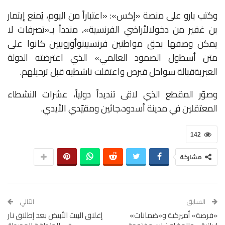
وكتب
بارو
على
منصة
«
إكس
»
:
«
اعتباراً
من
اليوم،
يُمنع
إيتمار
بن
غفير
من
دخول
الأراضي
الفرنسية
»
،
مندداً
بـ
«
تصرفات
لا
يمكن
وصفها
بحق
مواطنين
فرنسيين
وأوروبيين
كانوا
على
متن
أسطول
الصمود
العالمي
»
الذي
اعترضته
الدولة
العبرية
قبالة
سواحل
قبرص
واعتقلت
ناشطيه
قبل
ترحيلهم
.
وصوّر
المقطع
الذي
لاقى
تنديداً
دولياً،
عشرات
النشطاء
المعتقلين
في
مدينة
أسدود،
جاثين
ومقيّدي
الأيدي
.
142
مشاركة
السابق
التالي
«فرصة» أميركية و«ضمانات»
إغلاق البيت الأبيض بعد إطلاق نار