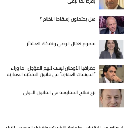
يفرط بما تبقى
هل يحتملون إسقاط النظام ؟
سموم تغتال الوعي وتفكك العشائر
جغرافيا الأوطان ليست للبيع المؤجل،، ما وراء
“الدونمات العشرة” في قانون الملكية العقارية
نزع سلاح المقاومة في القانون الدولي
لا مانع من الاقتباس واعادة النشر شريطة ذكر المصدر .. الآراء