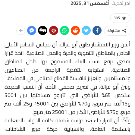
اخر تحديث
أغسطس 31, 2025
305
مشاركة
أعلن وزير الاستثمار طارق أبو غزالة، أن مجلس التنظيم الأعلى
الخاص بالمناطق التنموية والحرة والمدن الصناعية، اتخذ قرارا
يقضي برفع نسب البناء المسموح بها داخل المناطق
الصناعية، استجابة للتغذية الراجعة من الصناعيين
والمستثمرين، ولتعزيز تنافسية القطاع الصناعي في المملكة.
وبيّن أبو غزالة، في تصريح صحفي الأحد، أن النسب الجديدة
ستكون 65% للأراضي التي تتراوح مساحتها بين 5001
و15ألف متر مربع، و70% للأراضي بين 15001 و25 ألف متر
مربع، و75% للأراضي الأكبر من 25001 متر مربع.
وأكّد أن القرار جاء بعد دراسة شاملة لكافة الجوانب المتعلقة
بالسلامة العامة، وانسيابية حركة مرور الشاحنات،