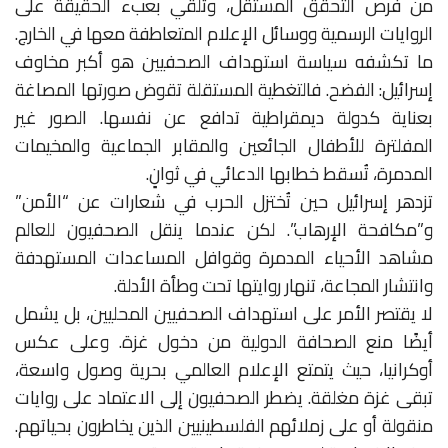
من فرص التحقق المستقل، وتلقي بعبء الحقيقة على
الروايات الرسمية ووسائل الإعلام المتعاطفة معها في الخارج.
ما تكشفه سياسة استهداف الصحفيين هو أكبر مخاوف
إسرائيل: الفضح. فالتغطية المستقلة تقوض صورتها المصاغة
بعناية كدولة ديمقراطية تدافع عن نفسها. الصور غير
المفلترة للأطفال الجائعين والمقابر الجماعية والمخيمات
المدمرة، تُسقط خطابها الدعائي في ثوانٍ.
تزدهر إسرائيل حين تُختزل الحرب في شعارات عن “الأمن”
و”مكافحة الإرهاب”. لكن عندما ينقل الصحفيون للعالم
مشاهد الأحياء المدمرة وقوافل المساعدات المستهدفة
وانتشار المجاعة، تنهار روايتها تحت وطأة الأدلة.
لا يقتصر الأمر على استهداف الصحفيين المحليين، بل يشمل
أيضًا منع الصحافة الدولية من دخول غزة. وعلى عكس
أوكرانيا، حيث يتمتع الإعلام العالمي بحرية وصول واسعة،
تبقى غزة مغلقة. يضطر الصحفيون إلى الاعتماد على روايات
منقولة أو على زملائهم الفلسطينيين الذين يخاطرون بحياتهم.