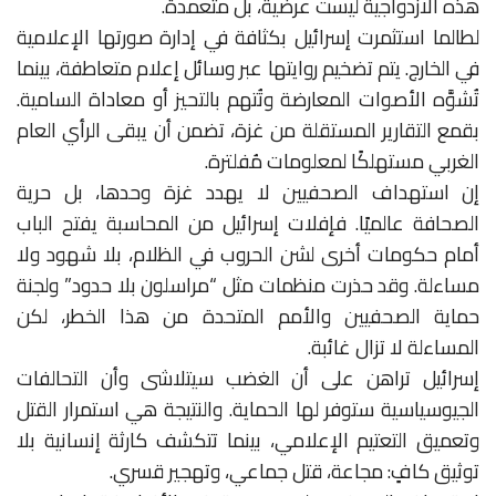
هذه الازدواجية ليست عرضية، بل متعمدة.
لطالما استثمرت إسرائيل بكثافة في إدارة صورتها الإعلامية
في الخارج. يتم تضخيم روايتها عبر وسائل إعلام متعاطفة، بينما
تُشوَّه الأصوات المعارضة وتُتهم بالتحيز أو معاداة السامية.
بقمع التقارير المستقلة من غزة، تضمن أن يبقى الرأي العام
الغربي مستهلكًا لمعلومات مُفلترة.
إن استهداف الصحفيين لا يهدد غزة وحدها، بل حرية
الصحافة عالميًا. فإفلات إسرائيل من المحاسبة يفتح الباب
أمام حكومات أخرى لشن الحروب في الظلام، بلا شهود ولا
مساءلة. وقد حذرت منظمات مثل “مراسلون بلا حدود” ولجنة
حماية الصحفيين والأمم المتحدة من هذا الخطر، لكن
المساءلة لا تزال غائبة.
إسرائيل تراهن على أن الغضب سيتلاشى وأن التحالفات
الجيوسياسية ستوفر لها الحماية. والنتيجة هي استمرار القتل
وتعميق التعتيم الإعلامي، بينما تتكشف كارثة إنسانية بلا
توثيق كافٍ: مجاعة، قتل جماعي، وتهجير قسري.