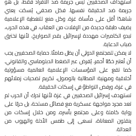
استهداف الصحفيين ليس جريمة ضد الأفراد فقط، بل هو
جريمة ضد الحقيقة نفسها. فكل صحفي يُسكت يعني
شاهدًا أقل على مأساة غزة. وكل منع للتغطية الإعلامية
يضيف طبقة جديدة من الإفلات من العقاب. في هذه الحرب،
تبدو الكاميرات مهددة لإسرائيل بقدر الصواريخ، لأنها تخترق
ضباب الدعاية.
لا يمكن للمجتمع الدولي أن يظل صامتًا. حماية الصحفيين يجب
أن تُعتبر خطًا أحمر، يُفرض عبر الضغط الدبلوماسي والقانوني.
كما تقع على المؤسسات الإعلامية العالمية مسؤولية
أخلاقية ومهنية: المطالبة بالوصول، تكريم تضحيات زملائهم
في غزة، ورفض التواطؤ في إسكات الحقيقة.
تستهدف إسرائيل الصحفيين في غزة لأنها تدرك أن الحرب لم
تعد مجرد مواجهة عسكرية مع فصائل مسلحة، بل حربًا على
رواية كاملة وعلى مجتمع بأسره. ومن خلال إسكات من
ينقلون المعاناة، تسعى إلى طمس الأدلة والهروب من
العدالة.