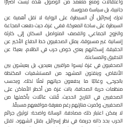
واعتقالات ومنع متعمد من الوصول. هذه ليست أضرارًا
جانبية، بل سياسة مدروسة.
تدرك إسرائيل أن السيطرة على الرواية لا تقل أهمية عن
السيطرة على ساحة المعركة. ففي غزة، حيث دفعت المجاعة
والنزوح الجماعي والقصف المتواصل السكان إلى كارثة
إنسانية غير مسبوقة، يمثل الصحفيون خط الدفاع الأخير عن
الحقيقة. إسكاتهم يعني خوض حرب في الظلام، بعيدًا عن
التدقيق والمساءلة.
الصحفيون في غزة ليسوا مراقبين بعيدين، بل يعيشون بين
الأنقاض، وينقلون المشهد من المستشفيات المكتظة
بالجرحى، وغالبًا ما يدفعون حياتهم ثمنًا لذلك. وبحسب
منظمات حرية الصحافة، باتت غزة من أخطر الأماكن على
الصحفيين في التاريخ الحديث. قُتلت عائلات بأكملها من
الصحفيين، ودُمرت منازلهم رغم معرفة مواقعهم مسبقًا.
لا يمكن اعتبار ذلك مصادفة. الرسالة واضحة: توثيق جرائم
الحرب بحد ذاته جريمة في نظر إسرائيل. بقتل الشهود، تقلل