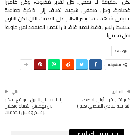
لكن الحقيقة لا تُمحى. كل تقرير مُكبوت، وكل كاميرا
مُصادرة، وكل صحفي شهيد، يُضاف إلى ذاكرة جماعية
ستبقى شاهدة. قد يُجبر العالم على الصمت الآن، لكن التاريخ
سيسجل ليس فقط تدمير غزة، بل التدمير المتعمد لمن حاولوا
نقل قصتها.
276
مشاركة
السابق
التالي
كوريتش يقود أولى الحصص
إنجازات على الورق.. وواقع معتم
التدريبية للنادي الفيصلي (صور)
بين تهميش الأمناء وتضليل
الإعلام وفشل الخدمات
قد يعجبك ايضا