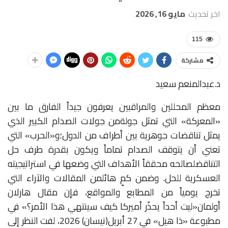
اخر تحديث
مايو 16, 2026
115
مشاركة
د.عبدالمنعم سعيد
معظم
المحللين
والمراقبين
يعرفون
جيداً
الفارق
ما
بين
«
المعركة
»
التي
تمثل
جولة
من
جولات
الصدام
الكبير
الذي
يمثل
تناقضات
جوهرية
بين
أطراف
من
الدول؛
و
«
الحرب
»
التي
تعني
أن
يتوقف
الصدام
تماماً
ويكون
بقدرة
طرف
حل
التناقض
لصالحه
محققاً
الأهداف
التي
وضعها
في
استراتيجيته
العسكرية
للحل
.
وضمن
كمٍ
هائل
من
المقالات
والآراء
التي
تخرج
يومياً
من
المطابع
والمواقع،
فإن
مقال
هارلان
أولمان
«
ليت
أحداً
يحذّر
أميركا
كيف
سينتهي
هذا
الأمر؟
»
في
مطبوعة
«
ذا
هيل
»
في
27
أبريل
(نيسان)
2026
،
لفت
النظر
إلى