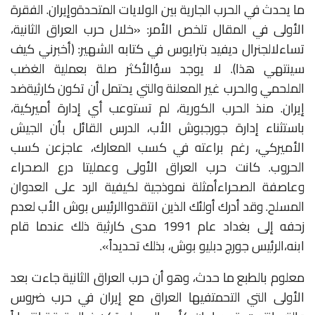
ما
يحدث
في
الحرب
الجارية
بين
الولايات
المتحدة
وإيران
.
الفقرة
الأولى
في
المقال
تلخص
الأمر:
«
خلال
حرب
العراق
الثانية،
تساءل
الجنرال
ديفيد
بترايوس
في
كتابه
الشهير:
(أخبرني
كيف
سينتهي
هذا)
.
لا
يوجد
سؤال
أكثر
صلة
بعملية
الغضب
الملحمي
والحرب
غير
المعلنة
والتي
يحتمل
أن
تكون
كارثية
ضد
إيران
.
منذ
الحرب
الكورية،
لم
تستوعب
أي
إدارة
أميركية،
باستثناء
إدارة
جورج
بوش
الأب،
الدرس
القائل
بأن
الجيش
الأميركي،
رغم
براعته
في
كسب
المعارك،
عاجز
عن
كسب
الحروب
.
كانت
حرب
العراق
الأولى
وعمليتا
درع
الصحراء
وعاصفة
الصحراء
أمثلة
نموذجية
لكيفية
الرد
على
العدوان
المسلح
.
وقد
أدرك
أولئك
الذين
انتقدوا
الرئيس
بوش
الأب
لعدم
زحفه
إلى
بغداد
عام
1991
مدى
كارثية
ذلك
عندما
قام
ابنه،
الرئيس
جورج
دبليو
بوش،
بذلك
تحديداً
».
معلوم
بالطبع
ما
حدث،
وهو
أن
حرب
العراق
الثانية
جاءت
بعد
الأولى
التي
التحمت
فيها
العراق
مع
إيران
في
حرب
ضروس