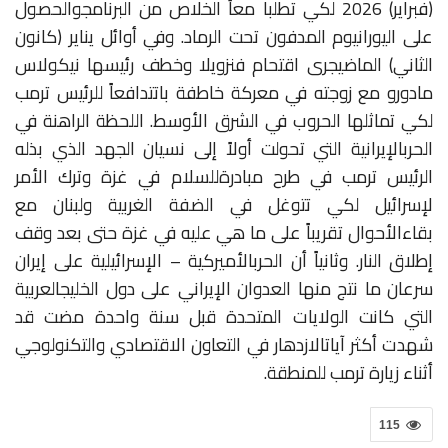
(فبراير)
2026
لكي
تطلبا
معاً
الخلاص
من
البرنامج
والحصول
على
اليورانيوم
المدفون
تحت
الرماد
.
وفي
أوائل
يناير
(كانون
الثاني)
الماضي
جرى
اقتحام
فنزويلا
وخطف
رئيسها
نيكولاس
مادورو
مع
زوجته
في
معركة
خاطفة
باتت
دافعاً
للرئيس
ترمب
لكي
تماثلها
الحروب
في
الشرق
الأوسط
.
اللحظة
الراهنة
في
الحرب
الإيرانية
التي
تحولت
أولاً
إلى
نسيان
الجهد
الذي
بذله
الرئيس
ترمب
في
طرح
مبادرة
للسلام
في
غزة
وترك
الأمر
لإسرائيل
لكي
تتوغل
في
الضفة
الغربية
ولبنان
مع
بقاء
الأحوال
تقريباً
على
ما
هي
عليه
في
غزة
حتى
بعد
وقف
إطلاق
النار
.
وثانياً
أن
الحرب
الأميركية
–
الإسرائيلية
على
إيران
سرعان
ما
نتج
منها
العدوان
الإيراني
على
دول
الخليج
العربية
التي
كانت
الولايات
المتحدة
قبل
سنة
واحدة
مضت
قد
شهدت
أكثر
آيات
الازدهار
في
التعاون
الاقتصادي
والتكنولوجي
أثناء
زيارة
ترمب
للمنطقة
.
115