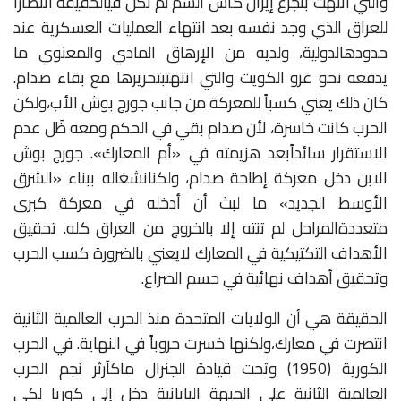
والتي
انتهت
بتجرع
إيران
كأس
السم
لم
تكن
في
الحقيقة
انتصاراً
للعراق
الذي
وجد
نفسه
بعد
انتهاء
العمليات
العسكرية
عند
حدوده
الدولية،
ولديه
من
الإرهاق
المادي
والمعنوي
ما
يدفعه
نحو
غزو
الكويت
والتي
انتهت
بتحريرها
مع
بقاء
صدام
.
كان
ذلك
يعني
كسباً
للمعركة
من
جانب
جورج
بوش
الأب،
ولكن
الحرب
كانت
خاسرة،
لأن
صدام
بقي
في
الحكم
ومعه
ظَل
عدم
الاستقرار
سائداً
بعد
هزيمته
في
«
أم
المعارك
».
جورج
بوش
الابن
دخل
معركة
إطاحة
صدام،
ولكن
انشغاله
ببناء
«
الشرق
الأوسط
الجديد
»
ما
لبث
أن
أدخله
في
معركة
كبرى
متعددة
المراحل
لم
تنته
إلا
بالخروج
من
العراق
كله
.
تحقيق
الأهداف
التكتيكية
في
المعارك
لا
يعني
بالضرورة
كسب
الحرب
وتحقيق
أهداف
نهائية
في
حسم
الصراع
.
الحقيقة
هي
أن
الولايات
المتحدة
منذ
الحرب
العالمية
الثانية
انتصرت
في
معارك،
ولكنها
خسرت
حروباً
في
النهاية
.
في
الحرب
الكورية
(
1950
)
وتحت
قيادة
الجنرال
ماك
آرثر
نجم
الحرب
العالمية
الثانية
على
الجبهة
اليابانية
دخل
إلى
كوريا
لكي