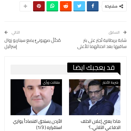
مشاركة
السابق
التالي
شابة بريطانية تُجبَر على بتر
مُحلّلٌ صهيونيٌّ يضع سيناريو زوال
ساقيها بعد انحنائهما للأعلى
إسرائيل
قد يعجبك ايضا
شريط الأخبار
مقالات ورأي
ماذا يعني إعلان الحلف
الأردن يستحق اقتصاداً يوازي
الدفاعي الثلاثي..؟
استقراره ( 1/3)