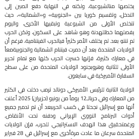
يخلصها
من
الشيوعية،
ولكنه
في
النهاية
دفع
الصين
إلى
التدخل،
وتقسيم
كوريا
بين
«
الجنوبية
»
و
«
الشمالية
»
،
حيث
تتخلص
الأولى
من
الشيوعية
وتبقيها
الأخرى،
واليوم
يفصلهما
خط
للهدنة
وهو
شاهد
على
السكون،
ولكن
الحرب
لم
تنتهِ
بعد
.
لم
يختلف
الأمر
كثيراً
في
الحرب
الفيتنامية،
فرغم
أن
الولايات
المتحدة
بعد
أن
دمرت
فيتنام
الشمالية
والجنوبية
معاً
في
معارك
كثيرة،
فإنها
خسرت
الحرب
كلها
مع
تمام
تحرير
الأولى
للثانية
وهروب
جنود
الولايات
المتحدة
من
على
سطح
السفارة
الأميركية
في
سايغون
.
الولاية
الثانية
للرئيس
الأميركي
دونالد
ترمب
دخلت
في
الكثير
من
المعارك
وفي
حرب
الـ
12
يوماً
من
يونيو
(حزيران)
2025
أعلنت
أنها
مع
إسرائيل
نجحتا
في
كسب
الحرب
بعد
أن
تم
تدمير
جميع
أدوات
البرنامج
النووي
الإيراني
ودفنه
تحت
الأنقاض
.
ورغم
تحقيق
هذا
الهدف
الاستراتيجي
للحرب،
فإن
الولايات
المتحدة
سرعان
ما
عادت
مرة
أخرى
مع
إسرائيل
في
28
فبراير