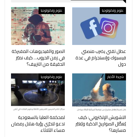
علوم وتكنولوجيا
علوم وتكنولوجيا
عطل تقني يضرب منصتي
‎الصور والفيديوهات المفبركة
فيسبوك وإنستجرام في عدة
في زمن الحروب… كيف نميّز
دول
الحقيقة من التزييف؟
شريط الأخبار
علوم وتكنولوجيا
التشويش الإلكتروني: كيف
‎لمحكمة العليا بالسعودية
يُعطِّل الصواريخ الذكية ويُغيّر
تدعو لتحرّي رؤية هلال رمضان
مسارها؟
مساء الثلاثاء