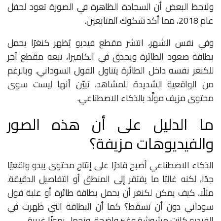
ولاحظ البعض أن السجادة الظاهرة في الصورة تعود لحفل
عام 2018، مما أكد شكوك المتابعين.
وفي نفس الشهر، انتشر مقطع فيديو يُظهر كنغرًا يحمل
بطاقة صعود الطائرة ويحدق في الكاميرا، تبعه مقطع آخر
للكنغر نفسه داخل الطائرة يتناول الفول السوداني. وبالرغم
من الواقعية الشديدة للمشاهد، تبيّن أنها ليست سوى
محتوى مزيف مولَّد بالذكاء الاصطناعي.
ما الدليل على أن هذه الصور
والفيديوهات مزيفة؟
الذكاء الاصطناعي أصبح قادرًا على إنتاج محتوى يبدو واقعيًا
جدًا، لكنه غالبًا ما يفتقر إلى المنطق أو التفاصيل الدقيقة.
مثلًا، كيف يمكن لكنغر أن يحمل بطاقة طائرة أو علبة فول
سوداني دون أن تسقط؟ كما أن البطاقة التي ظهرت في
الفيديو كانت مشوشة وغير واضحة، وتحمل رموزًا غريبة.