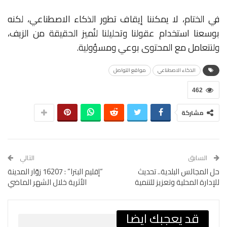
في الختام، لا يمكننا إيقاف تطور الذكاء الاصطناعي، لكنه
بوسعنا استخدام عقولنا وتحليلنا لنُميز الحقيقة من الزيف،
ولنتعامل مع المحتوى بوعي ومسؤولية.
الذكاء الاصطناعي
مواقع التواصل
462
مشاركة
السابق
التالي
حل المجالس البلدية.. تحديث
“إقليم البترا” : 16207 زوّار المدينة
للإدارة المحلية وتعزيز للتنمية
الأثرية خلال الشهر الماضي
قد يعجبك ايضا