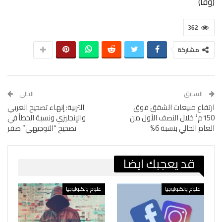
(وفا)
362
مشاركة
السابق
التالي
ارتفاع مبيعات الشقق فوق
التربية: إنهاء تصحيح العربي
150م² خلال النصف الأول من
والإنجليزي ونسبة الخطأ في
العام الحالي بنسبة 6%
تصحيح “التوجيهي” صفر
قد يعجبك ايضا
علوم وتكنولوجيا
علوم وتكنولوجيا