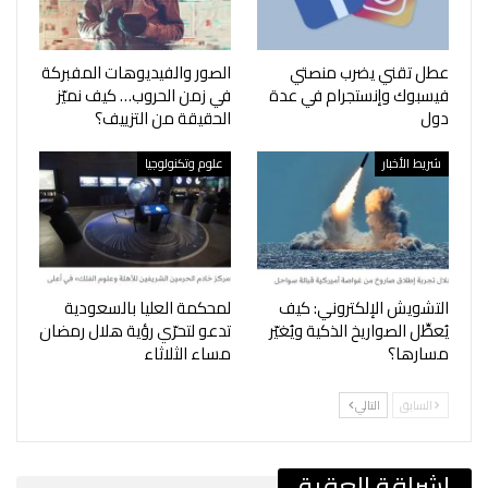
عطل تقني يضرب منصتي
‎الصور والفيديوهات المفبركة
فيسبوك وإنستجرام في عدة
في زمن الحروب… كيف نميّز
دول
الحقيقة من التزييف؟
شريط الأخبار
علوم وتكنولوجيا
التشويش الإلكتروني: كيف
‎لمحكمة العليا بالسعودية
يُعطِّل الصواريخ الذكية ويُغيّر
تدعو لتحرّي رؤية هلال رمضان
مسارها؟
مساء الثلاثاء
السابق
التالي
إشراقة العقبة