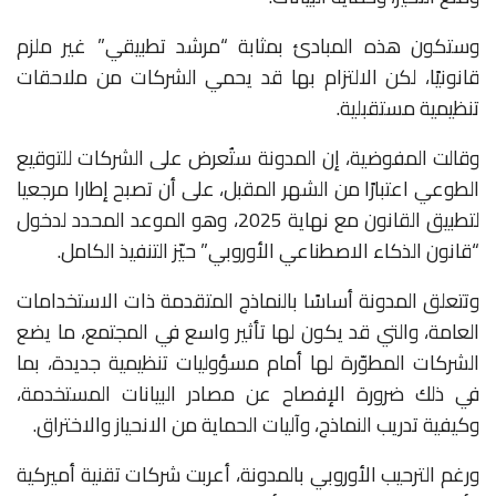
وستكون هذه المبادئ بمثابة “مرشد تطبيقي” غير ملزم
قانونيًا، لكن الالتزام بها قد يحمي الشركات من ملاحقات
تنظيمية مستقبلية.
وقالت المفوضية، إن المدونة ستُعرض على الشركات للتوقيع
الطوعي اعتبارًا من الشهر المقبل، على أن تصبح إطارا مرجعيا
لتطبيق القانون مع نهاية 2025، وهو الموعد المحدد لدخول
“قانون الذكاء الاصطناعي الأوروبي” حيّز التنفيذ الكامل.
وتتعلق المدونة أساسًا بالنماذج المتقدمة ذات الاستخدامات
العامة، والتي قد يكون لها تأثير واسع في المجتمع، ما يضع
الشركات المطوّرة لها أمام مسؤوليات تنظيمية جديدة، بما
في ذلك ضرورة الإفصاح عن مصادر البيانات المستخدمة،
وكيفية تدريب النماذج، وآليات الحماية من الانحياز والاختراق.
ورغم الترحيب الأوروبي بالمدونة، أعربت شركات تقنية أميركية