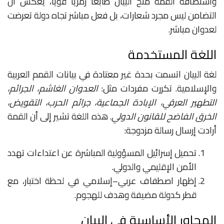
واستضافة القمة منح البيان طابعًا رمزيًا قويًا، يعكس أن
التضامن ليس مجرد شعارات، بل فعل مباشر تجاه دولة تعرضت
لعدوان مباشر.
اللغة المستخدمة
لغة البيان اتسمت بحدة غير معتادة في بيانات القمم العربية
والإسلامية. تكررت مفردات مثل:
العدوان الغاشم، الجرائم،
التطهير العرقي، الإبادة الجماعية، جرائم الحرب، التقويض،
الخرق الفاضح للقانون الدولي
. هذه اللغة تشير إلى أن القمة
أرادت إرسال رسالة مزدوجة:
تحميل إسرائيل المسؤولية المباشرة عن اعتداءات تهدد
الأمن الإقليمي والدولي.
إظهار اصطفاف عربي–إسلامي في لحظة اختبار، مع
قطر كدولة مضيفة وهدف للهجوم.
المحاور الأساسية في البيان