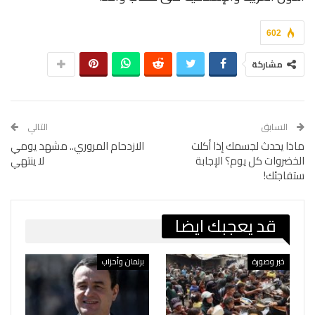
602
مشاركة
السابق
التالي
ماذا يحدث لجسمك إذا أكلت
الازدحام المروري.. مشهد يومي
الخضروات كل يوم؟ الإجابة
لا ينتهي
ستفاجئك!
قد يعجبك ايضا
خبر وصورة
برلمان وأحزاب