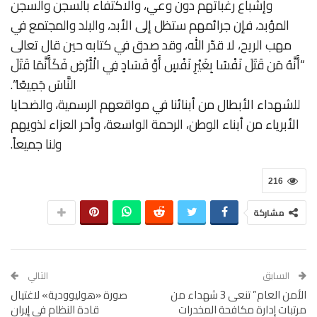
وإشباع رغباتهم دون وعي، والاكتفاء بالسجن والسجن
المؤبد، فإن جرائمهم ستظل إلى الأبد، والبلد والمجتمع في
مهب الريح، لا قدّر الله، وقد صدق في كتابه حين قال تعالى
“أَنَّهُ مَن قَتَلَ نَفْسًا بِغَيْرِ نَفْسٍ أَوْ فَسَادٍ فِي الْأَرْضِ فَكَأَنَّمَا قَتَلَ
النَّاسَ جَمِيعًا”.
للشهداء الأبطال من أبنائنا في مواقعهم الرسمية، والضحايا
الأبرياء من أبناء الوطن، الرحمة الواسعة، وأحر العزاء لذويهم
ولنا جميعاً.
216
مشاركة
السابق
التالي
‎الأمن العام” تنعى 3 شهداء من
‎صورة «هوليوودية» لاغتيال
مرتبات إدارة مكافحة المخدرات
قادة النظام في إيران