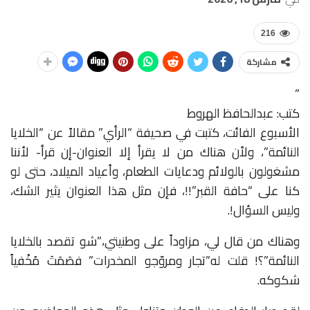
216
مشاركة
”
كتب: عبدالحافظ الهروط
الأسبوع الفائت، كتبت في صحيفة “الرأي” مقالاً عن “الخلايا
النائمة”، ولأن هناك من لا يقرأ إلا العنوان-إن قرأ- لأننا
مشغولون بالولائم ودعايات الطعام، وأعياد الميلاد، حتى لو
كنا على “حافة القبر”!!، فإن مثل هذا العنوان يثير الشك،
وليس السؤال!.
وهناك من قال لي، مزاوداً على وطنيتي،”شو تقصد بالخلايا
النائمة”؟! قلت له”تجار ومروّجو المخدرات” فصَمَتَ مُخْفياً
شكوكه.