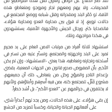
لقد صار الدفاع عن الوطن وتناول مثل هذه المواضيع من
المحرمات، ولا يهم ومعهم تجار ومروجو ومتعاطو هذه
الآفة، لو دُمّر البلد ومقدراته وقتل شبابه ووضع المجتمع في
حالات ترويع، إذ لا فرق بين محاربة العدو ومحاربة هؤلاء،
فالضحايا كثر، ورجال الجيش والأجهزة الأمنية، يستشهدون
في هكذا مواجهة، وتلك.
استشهاد ثلاثة أفراد من مرتبات الامن العام على يد مجرم
تمرد على البلد واجهزته والمجتمع، وتستّر عليه من تستر في
أسلحته وتجارته وتعاطيه، هذا يعني -الاستشهاد- وإن لم يكن
الأخير، بأن المفروض صدور قانون من الجهات المعنية، يقضي
بإعدام التاجر والمروّج وكل من يتعاطى، ذلك أن جميعهم،
مشروع قَتْلْ، للمجتمع كله، بمن فيه أُسرهم وأبناؤهم، ولأنهم
لا يختلفون في جرائمهم عن “العدو الأكبر”، بل أشد خطراً.
إن بقي هؤلاء، على هذه الحالات، ومن يجد لهم أعذاراً شتى،
على أفعالهم الجبانة والخيانة، وكسباً للمزيد من الجشع