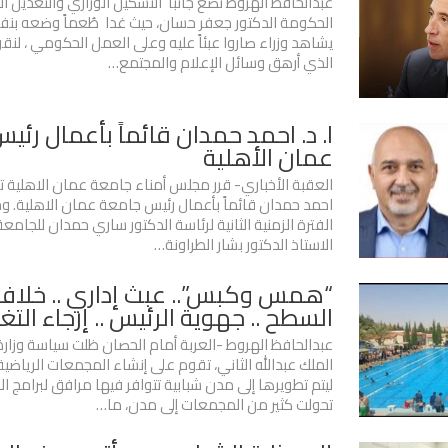
عبدالحافظ الهروط نضع جانباً التشكيل الوزاري والتعديل ا
الحكومة الدكتور جعفر حسان، حيث غدا طُعماً وضعه بن
يشاهد وزراء صاروا عبئاً عليه وعلى العمل الحكومي ، لنقو
الذي أرهق وسائل الإعلام والمجتمع…
ا. د. احمد حمدان قائماً بأعمال رئ
عمان الأهلية
العقبة الأخباري- قرر مجلس أمناء جامعة عمان الاهلية تع
احمد حمدان قائماً بأعمال رئيس جامعة عمان الاهلية. وجاء
الفترة الزمنية الثانية لرئاسة الدكتور ساري حمدان للجامعة 
الاستاذ الدكتور بشار الطراونة…
“همس وكبس”.. عبث إداري .. خلاف 
السطح .. جهوية الرئيس .. إرجاء التغي
عبدالحافظ الهروط -العربة أمام الحصان ظلت سياسة وزار
الملك عبدالله الثاني، تقوم على إنشاء المجمعات الرياضي
ليتم تطويرها إلى مدن شبابية تتوافر فيها مرافق لبرامج ال
تحولت كثير من المجمعات إلى مدن، ما…