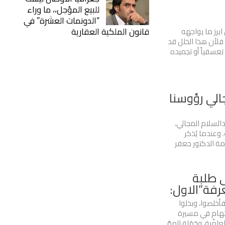
للبيع المؤجل،، ما وراء
“الدونمات العشرة” في
قانون الملكية العقارية
برز ما يواجهه
فلأن هذا الخلل قد
 تعسفياً أو تجميده
الي رؤوسنا
دالسلام المجالي،
 وعندما يُذكر
ة الدكتور جعفر
ى طلبة
عرفة”الاول:
أخلصوا، وبذلوا
إلهامٍ في مسيرة
علمية، وحَمَلة الهمّ