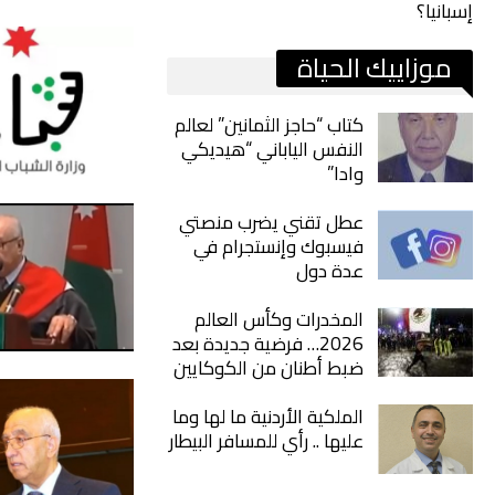
إسبانيا؟
موزاييك الحياة
كتاب “حاجز الثمانين” لعالم
النفس الياباني “هيديكي
وادا”
عطل تقني يضرب منصتي
فيسبوك وإنستجرام في
عدة دول
المخدرات وكأس العالم
2026… فرضية جديدة بعد
ضبط أطنان من الكوكايين
الملكية الأردنية ما لها وما
عليها .. رأي للمسافر البيطار