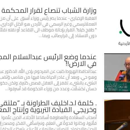
وزارة الشباب تنصاع لقرار المحكمة
العقبة الإخباري- عندما يصر رئيس وزراء أسبق على أن من ا
العملالرسمي وغير الرسمي في الأردن هو الخلل الإداري، 
" طفح كيله". القرار بإحالة موظف الى التقاعد أو نقله نقلاً
دون الاستناد إلى قرارصائب، وبما…
عندما وضع الرئيس عبدالسلام المج
في الارض!!
عبدالحافظ الهروط كتبت عن المرحوم بإذن الله، الدكتور عب
وهو حي، وبعد أن غادر الحياة بما فيها من مناصب وَنَصَب.
الشيء بالشيء، تقفز إلى العقل قصص كثيرة، ولكن حكوم
حسان تكشفّت، وعدد من وزراء الحكومة قد أسرفوا…
. كلمة ا.د.اخليف الطراونة بـ “ملتق
وخريجي القيادة التربوية وإنتاج الم
أصحاب السعادة والعطوفة أساتذتنا الأجلاء، الذين علّموا ف
فأثروا، وكانوا قدوةً في العلم، ونبراساًفي الفكر، ومصدر 
البحث والاجتهاد. الزميلات والزملاء الأعزاء، شركاء الرحلة ال