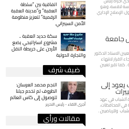
لذي أجراه رئيس
اتفاقية بين “سلطة
فسه لنفسه، وهو
العقبة” و”مدينة العقبة
ل: الإصلاح الإداري
الرقمية” لتعزيز منظومة
الأمن السيبراني
سكة حديد العقبة ..
يس جامعة
مشروع استراتيجي يضع
الأردن على خريطة النقل
يين الاستاذ الدكتور
والتجارة الدولية
 القرار لانتهاء
. كما تقرر تعيين
ضيف شرف
يعود إلى
النجم محمد العرسان:
يرات
الظروف لم تخدم جيلنا
للوصول إلى كاس العالم
ة آلشباب في عهد
أجرى اللقاء - رئيس التحرير
ة في المحافظات،
شباب وللرياضيين .
مقالات ورأي