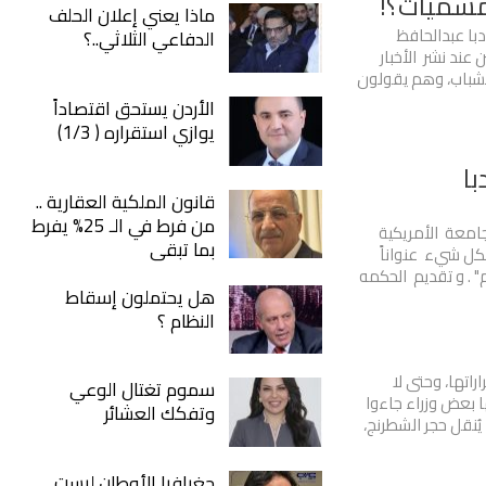
لمسميات؟!
ماذا يعني إعلان الحلف
با عبدالحافظ
الدفاعي الثلاثي..؟
عند نشر الأخبار
الشباب، وهم يقولون
الأردن يستحق اقتصاداً
يوازي استقراره ( 1/3)
 ‏
قانون الملكية العقارية ..
من فرط في الـ 25% يفرط
جامعة الأمريكية
بما تبقى
لكل شيء عنواناً
 . و تقديم الحكمه
هل يحتملون إسقاط
النظام ؟
اتها، وحتى لا
سموم تغتال الوعي
ا بعض وزراء جاءوا
وتفكك العشائر
ُنقل حجر الشطرنج،
جغرافيا الأوطان ليست