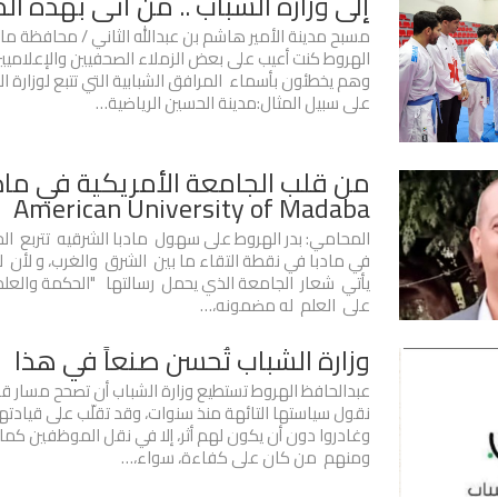
إلى وزارة الشباب .. من أتى بهذه ا
مسبح مدينة الأمير هاشم بن عبدالله الثاني / محافظة ماد
الهروط كنت أعيب على بعض الزملاء الصحفيين والإعلاميين 
وهم يخطئون بأسماء المرافق الشبابية التي تتبع لوزارة 
على سبيل المثال:مدينة الحسين الرياضية…
من قلب الجامعة الأمريكية في مادبا
American University of Madaba
المحامي: بدر الهروط على سهول مادبا الشرقيه تتربع ال
في مادبا في نقطة التقاء ما بين الشرق والغرب، و لأن 
يأتي شعار الجامعة الذي يحمل رسالتها "الحكمة والعلم"
على العلم له مضمونه،…
وزارة الشباب تُحسن صنعاً في هذا
عبدالحافظ الهروط تستطيع وزارة الشباب أن تصحح مسار قرار
نقول سياستها التائهة منذ سنوات، وقد تقلّب على قيادته
وغادروا دون أن يكون لهم أثر، إلا في نقل الموظفين كما ي
ومنهم من كان على كفاءة، سواء،…