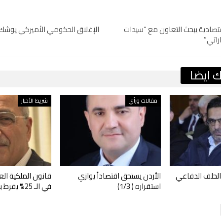
صادية يبحث التعاون مع “سيدات
‎الإغلاق الحكومي الأميركي يوشك
راتي”
 ايضا
مقالات ورأي
شريط الأخبار
الحلف الدفاعي
الأردن يستحق اقتصاداً يوازي
قانون الملكية الع
استقراره ( 1/3)
في الـ 25% يفرط بما تبقى