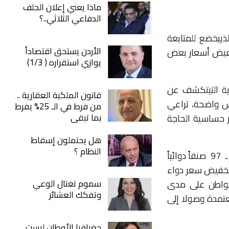
ماذا يعني إعلان الحلف
الدفاعي الثلاثي..؟
لذي
يخضع
للمتابعة
الأردن يستحق اقتصاداً
فيض
أسعار
بعض
يوازي استقراره ( 1/3)
ية
التي
تكشف
عن
قانون الملكية العقارية ..
س
واضحة،
تراعي
من فرط في الـ 25% يفرط
بما تبقى
حساسية
الحاجة
هل يحتملون إسقاط
النظام ؟
ـ
97
صنفاً
دوائياً
خفيض
سعر
دواء
سموم تغتال الوعي
واطن
على
مدى
وتفكك العشائر
عتمدة
وصولا
إلى
جغرافيا الأوطان ليست