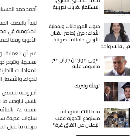
مصدر عسكري سوري:
الاستنفار لغايات تدريبية
أحمد
حمد
الحسبا
لنبدأ
بالنصف
المم
صوت المهرجانات ونمطية
الحكومية
في
مجا
الأداء : حين يُحاصر الفنان
الأدوية
وفقا
لمعط
الأردني خاماته الصوتية
في قالب واحد
غير
أن
العملية،
و
انتهى مهرجان جرش غير
نفسها،
وتتجذر
دو
مأسوف عليه
المعادلات
التجارية
للدواء
.
والأسعار
ا
تهنئة وتبريك
آخر
وجبة
تخفيض
ت
بنسب
تراوحت
ما
ب
بنسبة
72
بالمائة
ما دلالات استهداف
سنوات
عديدة
سب
مستودع الأدوية عقب
الإعلان عن اتفاق غزة؟
مرحلة
ما
ـ
قبل
الت