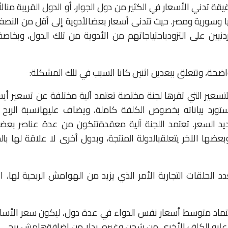
يقة
تدني
الأسعار
في
الكثير
من
دول
الجوار،
أو
الدول
القريبة
من
الأ
ا
وسورية
ومصر
.
حيث
تتدنى
أسعار
بعض
الأدوية
إلى
أقل
من
النص
ردنيين
على
التزود
باحتياجاتهم
من
الأدوية
من
تلك
الدول،
وبخاصة
اضحة،
وتتعلق
ببعدين
اثنين
كانا
السبب
في
تلك
المشكلة:
لتسعير
التي
تقرها
لجنة
مختصة
تعتمد
آلية
مختلفة
عن
تسعير
أي
س
ستورد
بياناته
بخصوص
الكلفة
كاملة،
ويضاف
عليها
نسبة
الربح
يد
السعر
.
تعتمد
اللجنة
آلية
معقدة
تتكون
من
عدة
عناصر
بعضه
بعضها
الآخر
يتعلق
بالدولة
المنتجة،
وبدول
أخرى
لا
علاقة
لها
بال
دد
الحلقات
التجارية
الأمر
الذي
يزيد
من
الهوامش
الربحية
لها،
ا
ماد
متوسط
أسعار
نفس
الدواء
في
عدة
دول،
ليكون
سعر
الأسا
عليه
الكلف
الأخرى
من
شحن
وغيره
.
بدلا
من
إضافة
هامش
ربحي