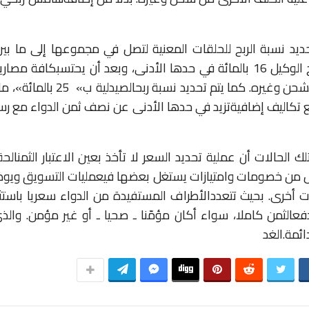
ديد
نسبة
الربح
للحلقات
المعنية
لتصل
في
مجموعها
إلى
ما
بي
الوكيل
16
بالمائة
في
حدها
الأدنى،
وبعد
أن
يحتسب
كافة
مصاري
شحن
وغيره
.
كما
يتم
تحديد
نسبة
ربح
الصيدلية
ب
»
25
بالمائة
»
،
ما
تكاليف
إضافية
تزيد
في
حدها
الأدنى
عن
نصف
ثمن
الدواء
مع
رس
لك
الحالات
أن
عملية
تحديد
السعر
لا
تأخذ
بعين
الاعتبار
الثمن
الح
ل
من
خصومات
وامتيازات
يستغل
بعضها
في
عمليات
التسويق
ويوظ
ت
أخرى
.
بحيث
تتعدد
الأطراف
المستفيدة
من
الدواء
سعريا
باستث
فع
الثمن
كاملا،
سواء
أكان
مؤمّنا
ـ
صحيا
ـ
أو
غير
مؤمن
.
والذ
ائمة
.الغد