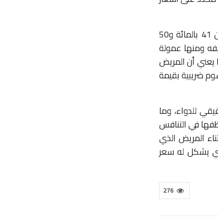
ن
41
بالمائة
و
50
فه
ومنها
عمولة
يعني
أن
المريض
وم
ضريبية
بقيمة
قيقي
للدواء،
وما
فها
في
التنافس
ناء
المريض
الذي
ي
يشكل
له
سعر
276