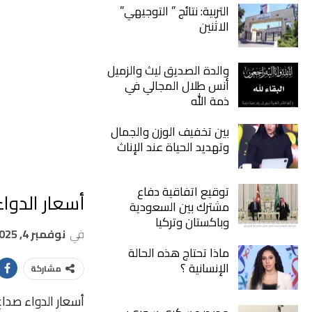
التربية: نتائج ” التوجيهي”
الاثنين
والدة الصديق ليث والزميل
أنس طلال المجالي في
ذمة الله
بين تخفيف الوزن والجمال
وتهديد الحياة عند الإناث
توقيع اتفاقية دفاع
أسعار الدواء
مشترك بين السعودية
وباكستان وتركيا
في
نوفمبر 4, 2025
ماذا تحتاج هذه الحالة
الإنسانية ؟
مشاركة
أسعار
الدواء
صداع