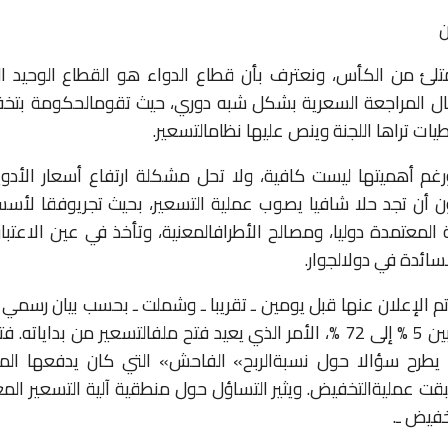
ن
تلئ
من
الكأس،
ونعترف
بأن
قطاع
الدواء
هو
القطاع
الوحيد
ا
ل
المراجعة
السعرية
بشكل
شبه
دوري،
حيث
تقوم
الحكومة
بتخ
يات
تراها
اللجنة
وينص
عليها
نظام
التسعير
.
رغم
أهميتها
ليست
كافية،
ولا
تحل
مشكلة
ارتفاع
أسعار
الأدو
ن
أن
تجد
حلا
شافيا
يصوب
عملية
التسعير،
بحيث
تجري
وفقا
لأس
المعتمدة
دوليا،
ومصالح
الأطراف
المعنية،
وتأخذ
في
عين
الاعتبار
لسائدة
في
دول
الجوار
.
م
الإعلان
عنها
قبل
يومين
ـ
تقريبا
ـ
وشملت
ـ
بحسب
بيان
رسمي
ين
5 %
إلى
72 %
،
الأمر
الذي
يعيد
فتح
ملف
التسعير
من
بداياته
.
فت
يطرح
سؤالا
حول
نسبة
الربح
»
الفاحش
»
التي
كان
يدفعها
الم
قت
عملية
التخفيض
.
ويثير
التساؤل
حول
منطقية
آلية
التسعير
الم
خفيض
ـ
.