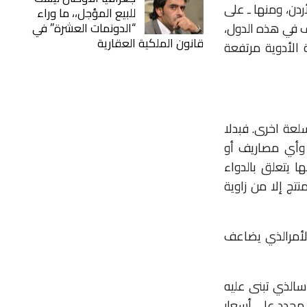
ردن،
ومنها
ـ
على
للبيع المؤجل،، ما وراء
“الدونمات العشرة” في
ف
في
هذه
الدول،
قانون الملكية العقارية
الأدوية
مرتفعة
لعة
اخرى
.
فبدلا
وأي
مصاريف
أو
ا
يتعلق
بالدواء
منتج
إلا
من
زاوية
لأمر
الذي
يضاعف
س
الذي
تبنى
عليه
محدد
على
أسعار