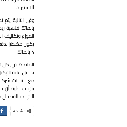
الاستيراد
.
وفي
الثانية
يتم
تح
بالمائة
.
فنسبة
ربح
الموزع
وتكاليف
ال
يكون
مضطرا
لدفع
4
بالمائة
.
الملاحظ
في
كل
ت
يحصل
عليه
الوكي
مع
منتجات
شركا
يتوجب
عليه
أن
يد
الدواء
حالة
صداع
د
مشاركة