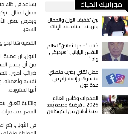
موزاييك الحياة
يساعد
في
ذلك
حق
سبيل
المثال
ـ
تركي
بين تخفيف الوزن والجمال
ويحرص
بعض
الأ
وتهديد الحياة عند الإناث
السعر
.
القضية
هنا
تبدو
و
كتاب “حاجز الثمانين” لعالم
النفس الياباني “هيديكي
الاول:
ان
عملية
ا
وادا”
من
أن
يقدم
الم
عطل تقني يضرب منصتي
ضرائب
أخرى،
لتحد
فيسبوك وإنستجرام في
نفسه
وأهميته،
و
عدة دول
أنها
تستورده
.
المخدرات وكأس العالم
والثانية
تتعلق
بتع
2026… فرضية جديدة بعد
ضبط أطنان من الكوكايين
السعر
عدة
مرات
.
في
الأولى،
يتم
اعت
المعادلة
.
وتضاف