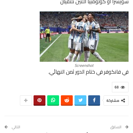
سويسرا
أو
كولومبيا
اللتين تلتقيان
Screenshot
في
فانكوفر
في
ختام
الدور
ثمن
النهائي
.
68
مشاركة
السابق
التالي