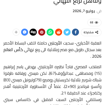
وتتأهل لربع النهائي
في
يوليو 7, 2026
68
مشاركة
العقبة الأخباري- سحبت
الأرجنتين
حاملة
اللقب
البساط الأحمر
بعد سجال طويل مع مصر و
بثلاثية
الى
ربع
نهائي
كأس
العالم
.
2026
المنتخب
ال
مصري فاجأ نظيره الأرجنتيني
بهدفي
ياسر
إبراهيم
(
15
)
ومصطفى
عبد
الرؤوف(
67
)،
لكن
ميسي ورفاقه
ط
رقوا
شباك شوبير
بثلاثية
لكريستيان
روميرو
(
79
)
و
ليونيل
ميسي
(
83
)
وأنسو
فرنانديز
(
90+2
)،
علماً
أن
الأسطورة الأرجنتينية
أهدر
ركلة
جزاء
عند
الدقيقة
21.
و
ستلتقي
الأرجنتين
السبت
المقبل
في
كانساس
سيتي