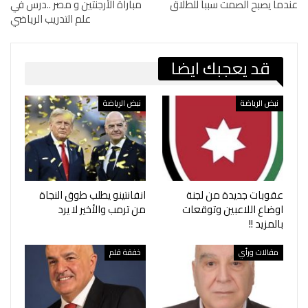
عندما يصبح الصمت سبباً للطلاق
مباراة الأرجنتين و مصر ..درس في
علم التدريب الرياضي
قد يعجبك ايضا
نبض الرياضة
نبض الرياضة
عقوبات جديدة من لجنة
انفانتينو يطلب طوق النجاة
اوضاع اللاعبين وتوقعات
من ترمب والأخير لا يرد
بالمزيد !!
مقالات ورأي
خفقة قلم