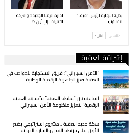
بداية النهاية لرئيس “فيفا”
ادارة الرمثا الجديدة والتركة
انفانتينو
الثقيلة .. إلى أين ؟!
السابق
التالي
إشراقة العقبة
“الأمن السيبراني”: فريق الاستجابة للحوادث في
العقبة يعزز الجاهزية الرقمية الوطنية
اتفاقية بين “سلطة العقبة” و”مدينة العقبة
الرقمية” لتعزيز منظومة الأمن السيبراني
سكة حديد العقبة .. مشروع استراتيجي يضع
الأردن على خريطة النقل والتجارة الدولية