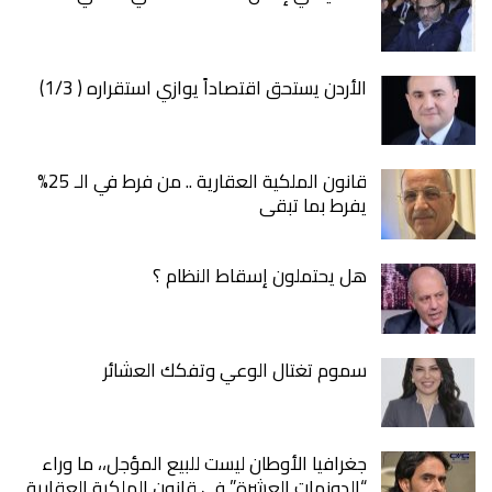
الأردن يستحق اقتصاداً يوازي استقراره ( 1/3)
قانون الملكية العقارية .. من فرط في الـ 25%
يفرط بما تبقى
هل يحتملون إسقاط النظام ؟
سموم تغتال الوعي وتفكك العشائر
جغرافيا الأوطان ليست للبيع المؤجل،، ما وراء
“الدونمات العشرة” في قانون الملكية العقارية