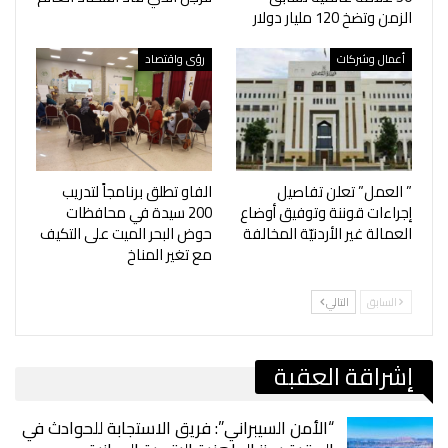
الزمن وتضخ 120 مليار دولار
أعمال وشركات
رؤى واقتصاد
” العمل” تعلن تفاصيل
الفاو تطلق برنامجاً لتدريب
إجراءات قوننة وتوفيق أوضاع
200 سيدة في محافظات
العمالة غير الأردنيّة المخالفة
حوض البحر الميت على التكيف
مع تغير المناخ
السابق
التالي
إشراقة العقبة
“الأمن السيبراني”: فريق الاستجابة للحوادث في