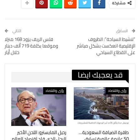
مشاركة
السابق
التالي
“تنشيط السياحة”: الظروف
فلس الريف يزود 168 منزلا
الإقليمية انعكست بشكل مباشر
وموقعا بكلفة 719 ألف دينار
على القطاع السياحي
خلال أيار
قد يعجبك ايضا
رؤى واقتصاد
رؤى واقتصاد
طفرة الضيافة السعودية…
رحيل المايسترو: اللحن الأخير
50 علامة عالمية تسابق
للرجل الذي قاد اقتصاد العالم