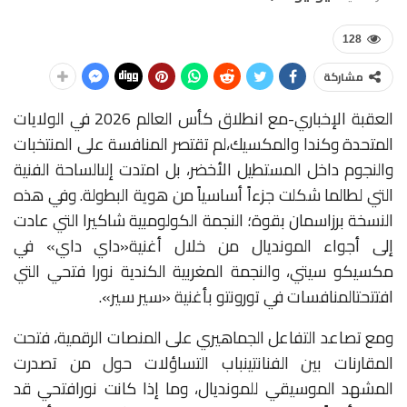
128
مشاركة
العقبة الإخباري-مع
انطلاق
كأس
العالم
2026
في
الولايات
المتحدة
وكندا
والمكسيك،
لم
تقتصر
المنافسة
على
المنتخبات
والنجوم
داخل
المستطيل
الأخضر،
بل
امتدت
إلى
الساحة
الفنية
التي
لطالما
شكلت
جزءاً
أساسياً
من
هوية
البطولة
.
وفي
هذه
النسخة
برز
اسمان
بقوة؛
النجمة
الكولومبية
شاكيرا
التي
عادت
إلى
أجواء
المونديال
من
خلال
أغنية
«
داي
داي
»
في
مكسيكو
سيتي،
والنجمة
المغربية
الكندية
نورا
فتحي
التي
افتتحت
المنافسات
في
تورونتو
بأغنية
«
سير
سير
».
ومع
تصاعد
التفاعل
الجماهيري
على
المنصات
الرقمية،
فتحت
المقارنات
بين
الفنانتين
باب
التساؤلات
حول
من
تصدرت
المشهد
الموسيقي
للمونديال،
وما
إذا
كانت
نورا
فتحي
قد