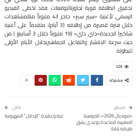
تحقيق
انطلاقة
قوية
تجاوزت
التوقعات
.
فقد
تخطى
الفيديو
الرسمي
لأغنية
«
سير
سير
»
حاجز
43
مليوناً
من
المشاهدات
خلال
فترة
قصيرة
من
إطلاقه
(
3
أيام)،
متقدماً
على
أغنية
شاكيرا
الجديدة
«
داي
داي
»
(
19
مليوناً
خلال
3
أسابيع
)
من
حيث
سرعة
الانتشار
والتفاعل
الجماهيري
خلال
الأيام
الأولى
للبطولة
.
128
مشاركة
السابق
التالي
«مونديال 2026»: الموهبة
غزة وعقيدة “الإحلال” الصهيونية
المغربية الصاعدة بوعدي يشق
طريقه بثقة