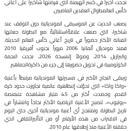
نجحت
أخيراً
في
كسر
الهيمنة
التي
فرضتها
شاكيرا
على
أغاني
كأس
العالم
طوال
العقدين
الماضيين
.
يصعب
الحديث
عن
الموسيقى
المونديالية
دون
التوقف
عند
شاكيرا،
التي
صنعت
علاقةً
استثنائيةً
مع
البطولة
جعلتها
الفنانة
الأكثر
حضوراً
في
تاريخ
أغاني
كأس
العالم
الحديثة
.
فمنذ
مونديال
ألمانيا
2006
مروراً
بجنوب
أفريقيا
2010
والبرازيل
2014
،
وصولاً
إلى
نسخة
2026
،
نجحت
النجمة
الكولومبية
في
تحويل
حضورها
إلى
جزء
من
ذاكرة
الجماهير
.
ويبقى
النجاح
الأكبر
في
مسيرتها
المونديالية
مرتبطاً
بأغنية
«
واكا
واكا
»
التي
تحوّلت
إلى
ظاهرة
عالمية
تجاوزت
حدود
كرة
القدم،
وحصدت
أكثر
من
4.5
مليار
مشاهدة
على
منصة
«
يوتيوب
»
،
لتصبح
الأغنية
الرياضية
الأكثر
نجاحاً
وانتشاراً
في
تاريخ
البطولة
.
ولم
تنجح
أي
أغنية
مونديالية
أخرى
حتى
اليوم
في
الاقتراب
من
هذه
الأرقام
أو
من
التأثير
الثقافي
الذي
حققته
الأغنية
منذ
إطلاقها
عام
2010.