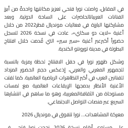
في
المقابل،
واصلت
نورا
فتحي
تعزيز
مكانتها
واحدةً
من
أبرز
الفنانات
العربيات
الحاضرات
على
الساحة
الدولية
.
وبعد
مشاركتها
البارزة
في
فعاليات
مونديال
قطر
2022
من
خلال
أغنية
«
لايت
دو
سكاي
»
،
عادت
في
نسخة
2026
لتسجل
حضوراً
أكبر
عبر
أغنية
«
سير
سير
»
التي
قُدمت
خلال
افتتاح
البطولة
في
مدينة
تورونتو
الكندية
.
وشكل
ظهور
نورا
في
حفل
الافتتاح
لحظة
رمزية
بالنسبة
للجمهور
المغربي
والعربي،
إذ
عكس
حجم
الحضور
المزداد
للفنانين
العرب
في
أكبر
التظاهرات
الرياضية
العالمية
.
كما
لفتت
الأغنية
الأنظار
بدمجها
الإيقاعات
العالمية
مع
لمسات
مستوحاة
من
الثقافة
المغربية،
وهو
ما
ساهم
في
انتشارها
السريع
عبر
منصات
التواصل
الاجتماعي
.
معركة المشاهدات… نورا تتفوق في مونديال 2026
على
مستوى
أرقام
نسخة
2026
،
نجحت
نورا
فتحي
في