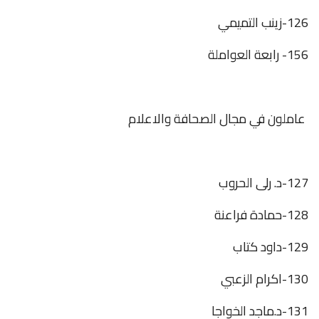
126-زينب التميمي
156- رابعة العواملة
عاملون في مجال الصحافة والاعلام
127-د. رلى الحروب
128-حمادة فراعنة
129-داود كتاب
130-اكرام الزعبي
131-د.ماجد الخواجا