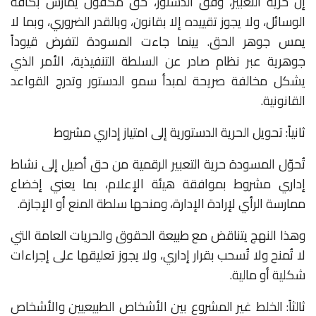
إن حرية التعبير، وفق الدستور، حق مكفول يمارس بكافة
الوسائل، ولا يجوز تقييده إلا بقانون، وبالقدر الضروري، وبما لا
يمس جوهر الحق. بينما جاءت المسودة لتفرض قيوداً
جوهرية عبر نظام صادر عن السلطة التنفيذية، الأمر الذي
يشكل مخالفة صريحة لمبدأ سمو الدستور وتدرج القواعد
القانونية.
ثانياً: تحويل الحرية الدستورية إلى امتياز إداري مشروط
تُحوّل المسودة حرية التعبير الرقمية من حق أصيل إلى نشاط
إداري مشروط بموافقة هيئة الإعلام، بما يعني إخضاع
ممارسة الرأي لإرادة الإدارة، ومنحها سلطة المنع أو الإجازة.
وهذا النهج يتناقض مع طبيعة الحقوق والحريات العامة التي
لا تُمنح ولا تُسحب بقرار إداري، ولا يجوز تعليقها على إجراءات
شكلية أو مالية.
ثالثاً: الخلط غير المشروع بين الأشخاص الطبيعيين والأشخاص