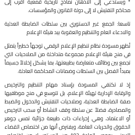
* ويستدعي إلى الأذهان نماذج تاريخية قمعية أقرب إلى
محاكم التفتيش لا إلى دولة القانون والمؤسسات.
تاسعا: الجمع غير الدستوري بين سلطات الضابطة العدلية
والادعاء العام والتنظيم والعقوبة بيد هيئة الإعلام
تُظهر مسودة نظام تنظيم الإعلام الرقمي توجهاً خطيراً يتمثل
في منح هيئة الإعلام مجموعة متداخلة من الصلاحيات التي
تجمع بين وظائف متعارضة بطبيعتها، بما يشكل إخلالاً جسيماً
بمبدأ الفصل بين السلطات وضمانات المحاكمة العادلة.
إذ لا تكتفي المسودة بإسناد مهام التنظيم والترخيص
والرقابة الإدارية لهيئة الإعلام، بل تتوسع في منح موظفيها
صفة الضابطة العدلية، وصلاحيات التفتيش والدخول والضبط
والمصادرة، فضلاً عن سلطة وقف النشاط أو سحب الترخيص
أو الاعتماد، وهي إجراءات ذات طبيعة جزائية تمس جوهر
الحقوق والحريات العامة، ويفترض أنها من اختصاص القضاء