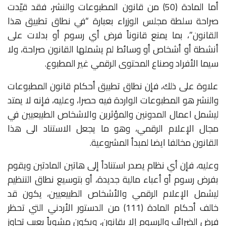
أما المادة (50) من قانون المطبوعات والنشر، فقد قيّدت
صراحة سلطة مجلس الوزراء بعبارة “في نطاق تطبيق هذا
القانون”، بما يمنع قانوناً فرض أي رسوم أو بدلات على
أنشطة أو أشخاص أو وسائط لم يشملها القانون صراحة، ولا
سيما الأفراد وصناع المحتوى الرقمي غير المطبوع.
علاوة على ذلك، فإن نطاق تطبيق أحكام قانون المطبوعات
والنشر هو المطبوعات الواردة فيه حصرا، وعليه، فإنه لا يمتد
ليشمل اعمال المدونين والمؤثرين والاشخاص الطبيعيين في
مجال الإعلام الرقمي، وهو ما يجعل الاستناد الى هذا
القانون مخالفا ايضا لمبدأ المشروعية.
وعليه، فإن أي نظام يصدر استناداً إلى هاتين المادتين ويقوم
بفرض رسوم أو أعباء مالية جديدة، أو بتوسيع نطاق التنظيم
ليشمل الإعلام الرقمي والأشخاص الطبيعيين، يكون قد
خالف أحكام المادة (111) من الدستور الأردني التي تحظر
فرض الضرائب والرسوم إلا بقانون، ويكون مشوباً بعيب تجاوز