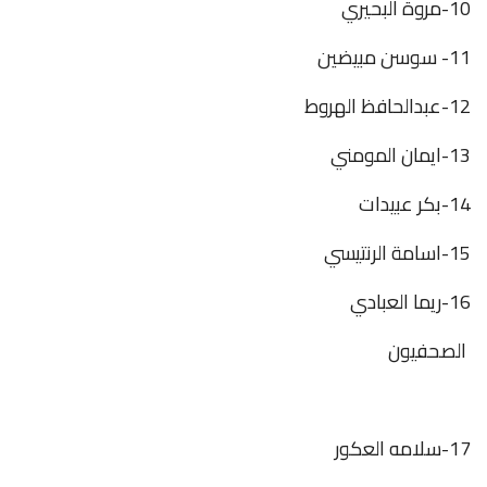
10-مروة البحيري
11- سوسن مبيضين
12-عبدالحافظ الهروط
13-ايمان المومني
14-بكر عبيدات
15-اسامة الرنتيسي
16-ريما العبادي
الصحفيون
17-سلامه العكور