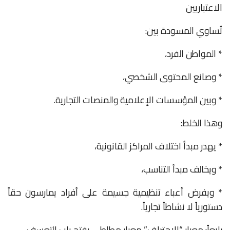
الاعتباريين
تُساوي المسودة بين:
* المواطن الفرد،
* وصانع المحتوى الشخصي،
* وبين المؤسسات الإعلامية والمنصات التجارية.
وهذا الخلط:
* يهدر مبدأ اختلاف المراكز القانونية،
* ويخالف مبدأ التناسب،
* ويفرض أعباء تنظيمية جسيمة على أفراد يمارسون حقاً
دستورياً لا نشاطاً تجارياً.
رابعاً: معيار “الاحتراف” معيار مطاطي يفتح باب التعسف