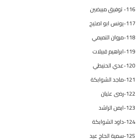
116- توفيق مبيضين
117-يونس ابو اصليح
118-مروان التميمي
119-ابراهيم قبيلات
120-عدي الحنيطي
121-ماجد الشوابكة
122-رضى عليان
123-ايمن الراشد
124-داود الشوابكة
125-سمية الحاج عيد