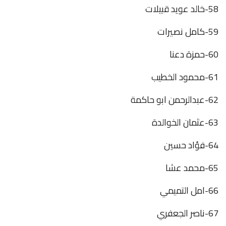
58-خالد عويد قبيلات
59-كامل نصيرات
60-حمزة دعنا
61-محمود الخطيب
62-عبدالرحمن ابو حاكمة
63-عثمان الخوالدة
64-فؤاد حسين
65-محمد عشا
66-امل التميمي
67-ناصر الجعفري