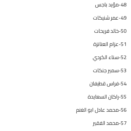
48-مؤيد باجس
49-عمر شنيكات
50-خالد فريحات
51-عزام العنانزة
52-سناء الكردي
53-سمير جنكات
54-فراس قطيفان
55-راكان السعايدة
56-محمد عادل ابو الغنم
57-محمد الفقير