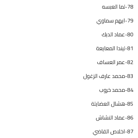
78-لما العبسه
79-ايهم سماوي
80-عماد الدبك
81-ليندا المعايعة
82-عمر العساف
83-محمد عارف الزغول
84-محمد خروب
85-هشال العضايلة
86-عماد النشاش
87-اخلاص القاضي