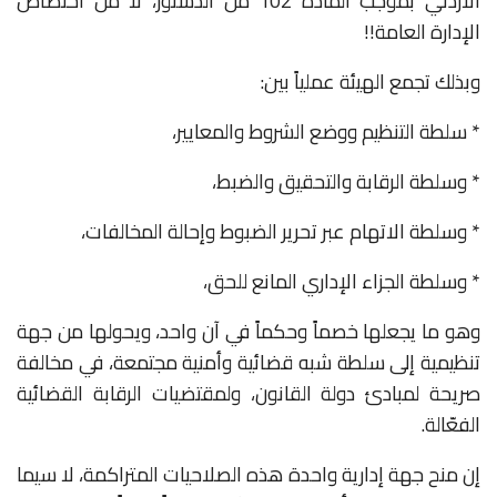
الاردني بموجب المادة 102 من الدستور، لا من اختصاص
الإدارة العامة!!
وبذلك تجمع الهيئة عملياً بين:
* سلطة التنظيم ووضع الشروط والمعايير،
* وسلطة الرقابة والتحقيق والضبط،
* وسلطة الاتهام عبر تحرير الضبوط وإحالة المخالفات،
* وسلطة الجزاء الإداري المانع للحق،
وهو ما يجعلها خصماً وحكماً في آن واحد، ويحولها من جهة
تنظيمية إلى سلطة شبه قضائية وأمنية مجتمعة، في مخالفة
صريحة لمبادئ دولة القانون، ولمقتضيات الرقابة القضائية
الفعّالة.
إن منح جهة إدارية واحدة هذه الصلاحيات المتراكمة، لا سيما