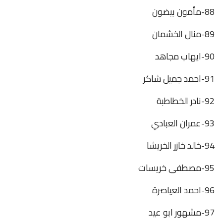
88-مأمون بيضون
89-منال الخشمان
90-ايهاب مجاهد
91-احمد جميل شاكر
92-نادر الخطاطبة
93-عمران العبادي
94-خالد خازر الخريشا
95-مصطفى خريسات
96-احمد العياصرة
97-مشهور ابو عيد