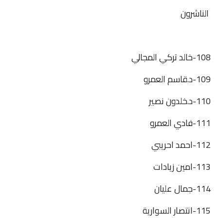
الناشرون
108-خالد تركي المجالي
109-د.قاسم العمرو
110-د.خلدون نصير
111-فادي العمرو
112-احمد احريبي
113-امين زيادات
114-جمال عليان
115-انتصار السوارية