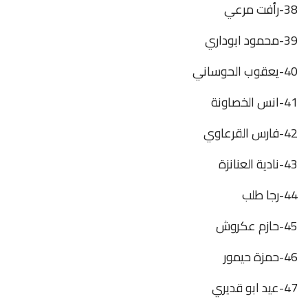
38-رأفت مرعي
39-محمود ابوداري
40-يعقوب الحوساني
41-انس الخصاونة
42-فارس القرعاوي
43-نادية العنانزة
44-رجا طلب
45-حازم عكروش
46-حمزة حيمور
47-عيد ابو قديري