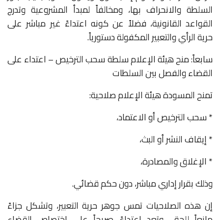
السلطة والانحراف بها، ومخالفاً لمبدأ المشروعية وتدرج
القواعد القانونية، فضلاً عن كونه اعتداءً غير مباشر على
حرية الرأي والتعبير المكفولة دستورياً.
سابعاً: منح هيئة الإعلام سلطة سحب الترخيص – اعتداء على
القضاء والفصل بين السلطات
تمنح المسودة هيئة الإعلام صلاحية:
* سحب الترخيص أو الاعتماد،
* إيقاف النشر أو البث،
* الإغلاق والمصادرة،
وذلك بقرار إداري مباشر، دون حكم قضائي.
إن هذه الصلاحيات تمس جوهر حرية التعبير، وتشكل جزاءً
مانعاً للحق، وتعد اعتداءً صريحاً على اختصاص القضاء