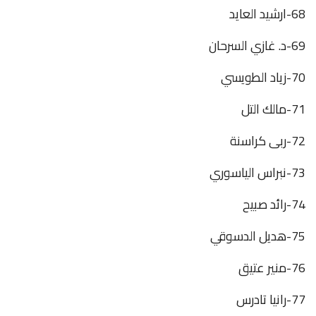
68-ارشيد العايد
69-د. غازي السرحان
70-زياد الطويسي
71-مالك التل
72-ربى كراسنة
73-نبراس الياسوري
74-رائد صبيح
75-هديل الدسوقي
76-منير عتيق
77-رانيا تادرس