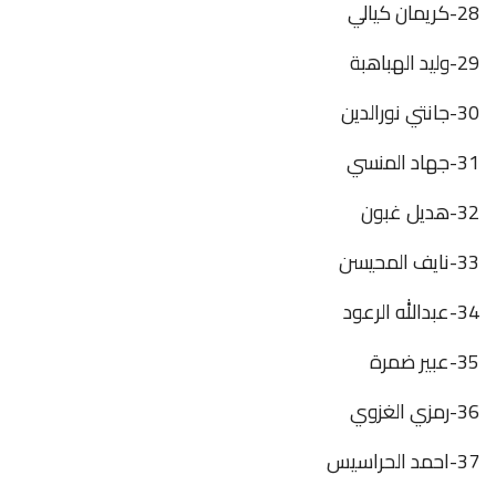
28-كريمان كيالي
29-وليد الهباهبة
30-جانتي نورالدين
31-جهاد المنسي
32-هديل غبون
33-نايف المحيسن
34-عبدالله الرعود
35-عبير ضمرة
36-رمزي الغزوي
37-احمد الحراسيس