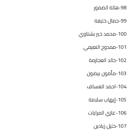
98-هالة الضمور
99-جمال خليفة
100-محمد خير بشتاوي
101-ممدوح النعيمي
102-خالد العجارمة
103-مأمون بيضون
104-احمد العساف
105-إيهاب سلامة
106-غازي المرايات
107-خليل زيادين