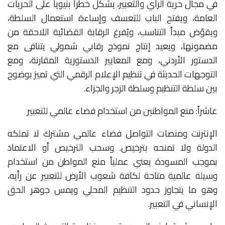
في مجال حرية الرأي والتعبير، يشكل خطراً بنيوياً على الحريات
العامة، ويفتح الباب للتعسف وإساءة استعمال السلطة،
ويقوّض مبدأ التناسب، ويُفرغ الرقابة القضائية اللاحقة من
مضمونها، ويعيد إنتاج نموذج رقابي شمولي يتنافى مع
الدستور الأردني، ومع المعايير الدستورية المقارنة، ومع
التوجهات الحديثة في تنظيم الإعلام الرقمي التي تميز بوضوح
بين سلطة التنظيم وسلطة الزجر والجزاء.
عاشراً: منع المواطنين من استخدام فضاء عالمي للتعبير
الإنترنت ومنصات التواصل فضاء عالمي مشترك لا تملكه
الدولة ولا تمنحه بترخيص. وسحب الترخيص أو الاعتماد
بموجب المسودة يعني عملياً منع المواطن من استخدام
وسيلة عالمية متاحة لكافة شعوب الأرض للتعبير عن رأيه،
وهو ما يتجاوز حدود التنظيم المحلي ويمس جوهر الحق
الإنساني في التعبير.