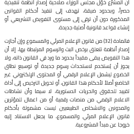
أن المشرّع خوّل مجلس الوزراء صلاحية إصدار أنظمة تنفيذية
حصراً، وبحدود ضيقة، تهدف إلى تنفيذ أحكام القوانين
المذكورة دون أن ترقى إلى مستوى التفويض التشريعي أو
إنشاء قواعد قانونية أصلية جديدة.
فالمادة (32) من قانون الإعلام المرئي والمسموع وإن أجازت
إصدار أنظمة تتعلق برخص البث والرسوم المرتبطة بها، إلا أن
هذا التفويض يبقى مقيداً بحدود ما ورد في القانون ذاته، ولا
يجوز أن يُستخدم لاستحداث رسوم جديدة أو توسيع نطاق
الخضوع ليشمل الإعلام الرقمي أو المحتوى الإلكتروني غير
الخاضع أصلاً لأحكام هذا القانون، أو تحويل الترخيص إلى أداة
تقييد للحقوق والحريات الدستورية، لا سيما وأن نشاطات
الاعلام الرقمي من منصات رقمية أو من اعمال للمؤثرين
والمدونين والاشخاص الطبيعيين ليست مشمولة بأحكام
قانون الإعلام المرئي والمسموع، ما يجعل الاستناد إليه
خروجا عن مبدأ المشروعية.