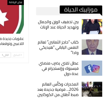
نبض الرياضة
موزاييك الحياة
بين تخفيف الوزن والجمال
وتهديد الحياة عند الإناث
عقوبات جديدة من
كتاب “حاجز الثمانين” لعالم
اللاعبين وتوقعات 
النفس الياباني “هيديكي
وادا”
السابق
التالي
عطل تقني يضرب منصتي
فيسبوك وإنستجرام في
عدة دول
المخدرات وكأس العالم
2026… فرضية جديدة بعد
ضبط أطنان من الكوكايين