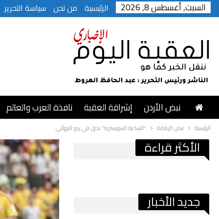
السبت, أغسطس 8, 2026
الرئيسية
من نحن
سياسة التحرير
نبض الأردن
إشراقة العقبة
نافذة العرب والعالم
الرئيسية
نبض الرياضة
“الساعة السويسرية” تدق في ربع النهائي
الأكثر قراءة
جديد الأخبار