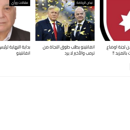
نبض الرياضة
مقالات ورأي
 لجنة اوضاع
انفانتينو يطلب طوق النجاة من
بداية النهاية لرئي
بالمزيد !!
ترمب والأخير لا يرد
انفانتينو