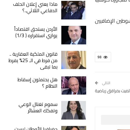
ماذا يعني إعلان الحلف
الدفاعي الثلاثي..؟
اة الأصلي والشوطين الإضافيين
الأردن يستحق اقتصاداً
يوازي استقراره ( 1/3)
قانون الملكية العقارية ..
98
من فرط في الـ 25% يفرط
بما تبقى
هل يحتملون إسقاط
التالي
النظام ؟
الميت بمرافق رياضية
سموم تغتال الوعي
وتفكك العشائر
جغرافيا الأوطان ليست