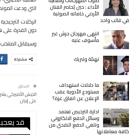
صوت المهرجانات ونمطية
الأداء : حين يُحاصر الفنان
التي ودعت المونديا
الأردني خاماته الصوتية
في قالب واحد
دون القدرة على هز
انتهى مهرجان جرش غير
مأسوف عليه
وسيقابل المنتخب ا
تهنئة وتبريك
مشاركة
ما دلالات استهداف
السابق
مستودع الأدوية عقب
الجيش الأميركي يشن
الإعلان عن اتفاق غزة؟
على إيران
ادارة الترخيص تعتمد
وسائل الدفع الالكتروني
قد يعجبك
وتلغي الدفع النقدي من
كافة معاملاتها