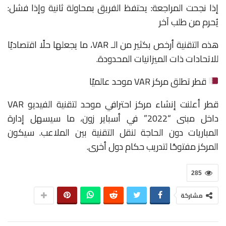
إذا نجحت المراجعة: يحتفظ الفريق بمحاولة ثانية وإذا فشل:
يُحرم من طلب آخر
هذه التقنية أرخص بكثير من الـ VAR، ما يجعلها حلًا اقتصاديًا
للاتحادات ذات الميزانيات المحدودة.
قطر تطلق مركز VAR موحد عالميًا
قطر أعلنت إنشاء مركز احترافي موحد لتقنية الفيديو VAR
داخل مبنى “2022” في أسباير زون، ما سيسهل إدارة
المباريات دون الحاجة لنقل التقنية بين الملاعب. سيكون
المركز مفتوحًا لتدريب حكام دول أخرى.
285
مشاركة