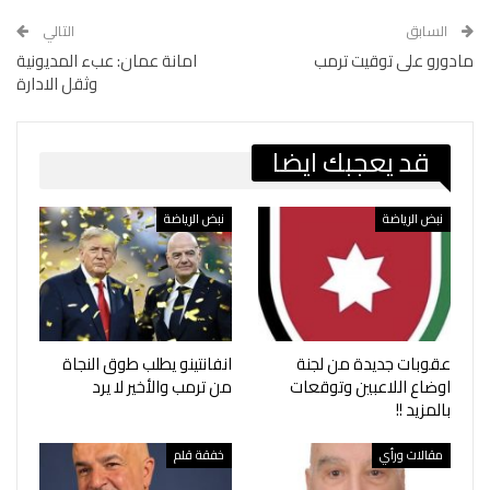
السابق
التالي
مادورو على توقيت ترمب
امانة عمان: عبء المديونية
وثقل الادارة
قد يعجبك ايضا
نبض الرياضة
نبض الرياضة
عقوبات جديدة من لجنة
انفانتينو يطلب طوق النجاة
اوضاع اللاعبين وتوقعات
من ترمب والأخير لا يرد
بالمزيد !!
مقالات ورأي
خفقة قلم