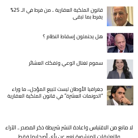
قانون الملكية العقارية .. من فرط في الـ 25%
يفرط بما تبقى
هل يحتملون إسقاط النظام ؟
سموم تغتال الوعي وتفكك العشائر
جغرافيا الأوطان ليست للبيع المؤجل،، ما وراء
“الدونمات العشرة” في قانون الملكية العقارية
لا مانع من الاقتباس واعادة النشر شريطة ذكر المصدر .. الآراء
والتعليقات المنشورة تعبر عن رأي أصحابها فقط