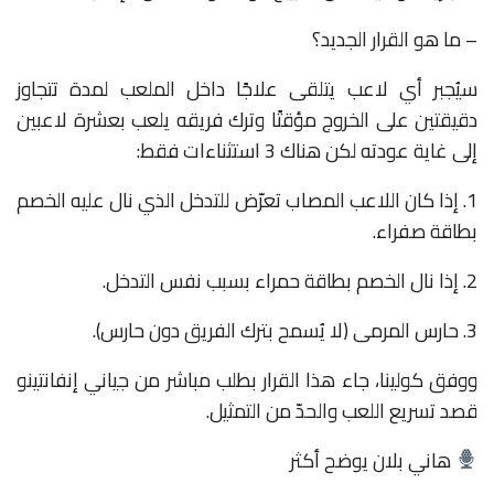
– ما هو القرار الجديد؟
سيُجبر أي لاعب يتلقى علاجًا داخل الملعب لمدة تتجاوز
دقيقتين على الخروج مؤقتًا وترك فريقه يلعب بعشرة لاعبين
إلى غاية عودته لكن هناك 3 استثناءات فقط:
1. إذا كان اللاعب المصاب تعرّض للتدخل الذي نال عليه الخصم
بطاقة صفراء.
2. إذا نال الخصم بطاقة حمراء بسبب نفس التدخل.
3. حارس المرمى (لا يُسمح بترك الفريق دون حارس).
ووفق كولينا، جاء هذا القرار بطلب مباشر من جياني إنفانتينو
قصد تسريع اللعب والحدّ من التمثيل.
هاني بلان يوضح أكثر