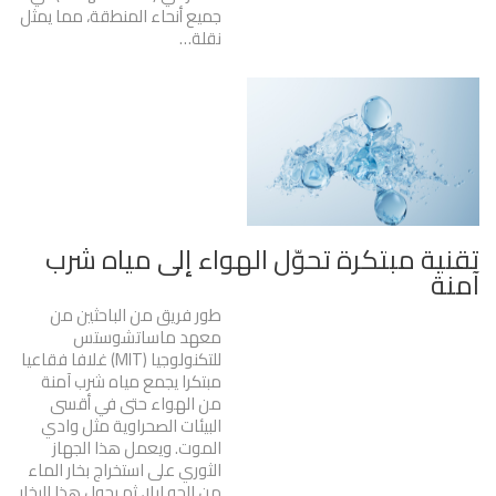
جميع أنحاء المنطقة، مما يمثل
نقلة
…
تقنية مبتكرة تحوّل الهواء إلى مياه شرب
آمنة
طور فريق من الباحثين من
معهد ماساتشوستس
للتكنولوجيا (MIT) غلافا فقاعيا
مبتكرا يجمع مياه شرب آمنة
من الهواء حتى في أقسى
البيئات الصحراوية مثل وادي
الموت. ويعمل هذا الجهاز
الثوري على استخراج بخار الماء
من الجو ليلا، ثم يحول هذا البخار