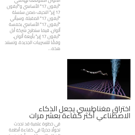
الألوان المتوقعة لهاتفي
"آيفون 17" الأساسي و"آيفون
17 إير" النحيف ضمن سلسلة
"آيفون 17" المقبلة. وسيأتي
"آيفون 17" الأساسي بخمسة
ألوان، فيما ستطرح شركة أبل
"آيفون 17 إير" بأربعة ألوان،
وفقًا للتسريبات الجديدة. وتستند
هذه…
اختراق مغناطيسي يجعل الذكاء
الاصطناعي أكثر كفاءة بعشر مرات
في خطوة علمية قد تحدث
تحولًا جذريًا في كفاءة أنظمة