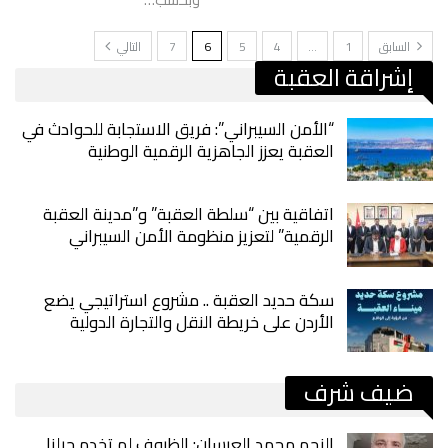
السابق
1
…
4
5
6
7
التالي
إشراقة العقبة
“الأمن السيبراني”: فريق الاستجابة للحوادث في
العقبة يعزز الجاهزية الرقمية الوطنية
اتفاقية بين “سلطة العقبة” و”مدينة العقبة
الرقمية” لتعزيز منظومة الأمن السيبراني
سكة حديد العقبة .. مشروع استراتيجي يضع
الأردن على خريطة النقل والتجارة الدولية
ضيف شرف
النجم محمد العرسان: الظروف لم تخدم جيلنا