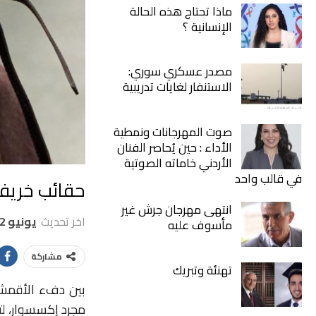
ماذا تحتاج هذه الحالة
الإنسانية ؟
مصدر عسكري سوري:
الاستنفار لغايات تدريبية
صوت المهرجانات ونمطية
الأداء : حين يُحاصر الفنان
الأردني خاماته الصوتية
في قالب واحد
حقائب خريف وشتاء 2025: أناقة
انتهى مهرجان جرش غير
اخر تحديث
يونيو 12, 2026
مأسوف عليه
مشاركة
تهنئة وتبريك
بين دفء الأقمشة 