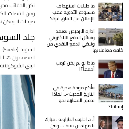
تكن الحقائب مجرد 
ما دلالات استهداف
مستودع الأدوية عقب
الإعلان عن اتفاق غزة؟
صيحات لا يمكن ت
ادارة الترخيص تعتمد
جلد السويد
وسائل الدفع الالكتروني
وتلغي الدفع النقدي من
ال
كافة معاملاتها
المصممون هذا الم
ماذا لو لم يكن ترمب
البني الشوكولاتة 
أحمقاً؟!
«أكبر موجة هجرة في
التاريخ الحديث»… لماذا
تدفق المغاربة نحو
إسبانيا؟
أ. د. اخليف الطراونة : مبارك
يا مهندس سيف… وبين