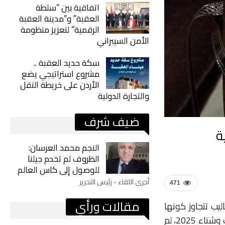
اتفاقية بين “سلطة
العقبة” و”مدينة العقبة
الرقمية” لتعزيز منظومة
الأمن السيبراني
سكة حديد العقبة ..
مشروع استراتيجي يضع
الأردن على خريطة النقل
والتجارة الدولية
ضيف شرف
النجم محمد العرسان:
الظروف لم تخدم جيلنا
للوصول إلى كاس العالم
أجرى اللقاء - رئيس التحرير
471
مقالات ورأي
يب تتجاوز كونها
مجرد إكسسوار، لتصبح توقيعًا شخصيًا يروي قصة كل امرأةن في عروض أزياء خريف وشتاء 2025، لم