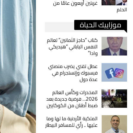
غربتين أربعون عامًا من
الحلم
موزاييك الحياة
كتاب “حاجز الثمانين” لعالم
النفس الياباني “هيديكي
وادا”
عطل تقني يضرب منصتي
فيسبوك وإنستجرام في
عدة دول
المخدرات وكأس العالم
2026… فرضية جديدة بعد
ضبط أطنان من الكوكايين
الملكية الأردنية ما لها وما
عليها .. رأي للمسافر البيطار