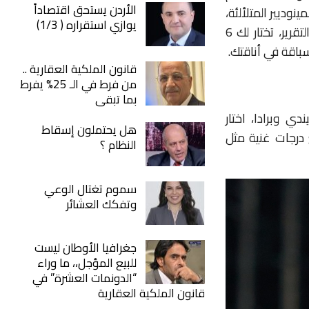
الأردن يستحق اقتصاداً
وديير المتلألئة،
يوازي استقراره ( 1/3)
ومن القصات الكلاسيكية إلى اللمسات الجريئة المستوحاة من الطبيعة،في هذا التقرير، تختار لك 6
اقة في أناقتك.
قانون الملكية العقارية ..
من فرط في الـ 25% يفرط
بما تبقى
يندي وبرادا، اختار
هل يحتملون إسقاط
 درجات غنية مثل
النظام ؟
سموم تغتال الوعي
وتفكك العشائر
جغرافيا الأوطان ليست
للبيع المؤجل،، ما وراء
“الدونمات العشرة” في
قانون الملكية العقارية