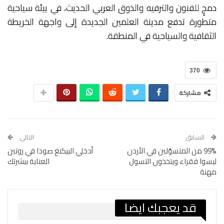
دمجٍ للفنون والترفيه والذوق العربي الحديث، في بيئة سياحية
متطورة تدفع مدينة العلمين الجديدة إلى واجهة الخريطة
الثقافية والسياحية في المنطقة
.
370
مشاركة
السابق
التالي
99% من المتسوّلين في الأردن
أدخلي البيكنغ صودا في روتين
ليسوا فقراء ويتخذون التسول
العناية ببشرتك
مهنة
قد يعجبك ايضا