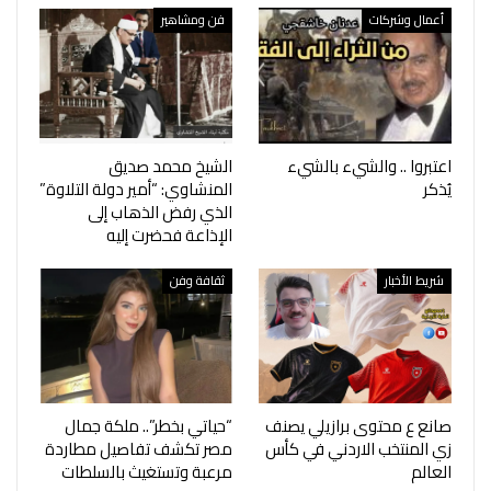
أعمال وشركات
فن ومشاهير
اعتبروا .. والشيء بالشيء
الشيخ محمد صديق
يُذكر
المنشاوي: “أمير دولة التلاوة”
الذي رفض الذهاب إلى
الإذاعة فحضرت إليه
شريط الأخبار
ثقافة وفن
صانع ‎ع محتوى برازيلي يصنف
“حياتي بخطر”.. ملكة جمال
زي المنتخب الاردني في كأس
مصر تكشف تفاصيل مطاردة
العالم
مرعبة وتستغيث بالسلطات