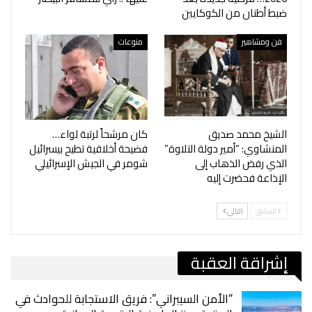
ضبط أطنان من الكوكايين
فن ومشاهير
منوعات
الشيخ محمد صديق
كان مرشحاً لرتبة لواء…
المنشاوي: “أمير دولة التلاوة”
فضيحة أخلاقية تطيح بيسرائيل
الذي رفض الذهاب إلى
شومر في الجيش الإسرائيلي
الإذاعة فحضرت إليه
السابق
التالي
إشراقة العقبة
“الأمن السيبراني”: فريق الاستجابة للحوادث في