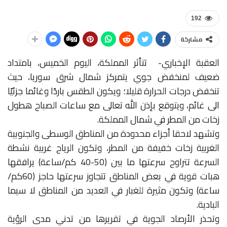
192
مشاركة
العقبة الإخباري- تتأثر المملكة، اليوم الخميس، بامتداد
ضعيف لمنخفض جوي يتمركز شمال شرق سوريا، حيث
تنخفض درجات الحرارة قليلا؛ ويكون الطقس باردًا وغائما جزئيًا
الى غائم، ويتوقع بإذن اللّٰه تعالى مع ساعات الصباح هطول
زخات من المطر في شمال المملكة.
وتشهد لاحقا أجزاء محدودة من المناطق الوسطى والجنوبية
الغربية زخات خفيفة من المطر، وتكون الرياح غربية نشطة
السرعة تتراوح سرعتها ما بين (50-40 كم/ساعة) يرافقها
هبات قوية في بعض المناطق تتجاوز سرعتها حاجز (60كم/
ساعة) وتكون مثيرة للغبار في العديد من المناطق لا سيما
البادية.
وتحذر الأرصاد الجوية في تقريرها من تدني مدى الرؤية