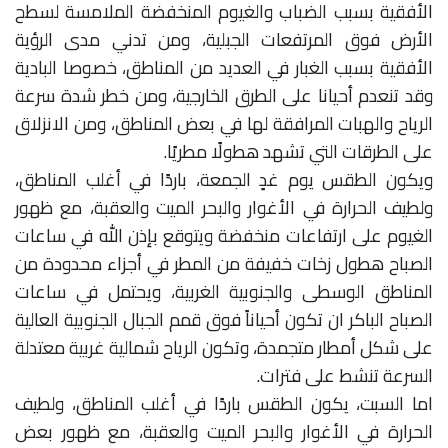
الأفقية بسبب الضباب والغيوم المنخفضة الملامسة لسطح
الأرض فوق المرتفعات الجبلية، ومن تدني مدى الرؤية
الأفقية بسبب الغبار في العديد من المناطق، خصوصا البادية
وقد تنعدم أحيانا على الطرق الخارجية، ومن خطر شدة سرعة
الرياح والهبات المرافقة لها في بعض المناطق، ومن الانزلاق
على الطرقات التي تشهد هطولًا مطريًا.
ويكون الطقس يوم غدٍ الجمعة، باردًا في أغلب المناطق،
ولطيف الحرارة في الأغوار والبحر الميت والعقبة، مع ظهور
الغيوم على ارتفاعات منخفضة ويتوقع بإذن اللّٰه في ساعات
الصباح هطول زخات خفيفة من المطر في أجزاء محدودة من
المناطق الوسطى والجنوبية الغربية، ويحتمل في ساعات
الصباح الباكر ان تكون أحياناً فوق قمم الجبال الجنوبية العالية
على شكل أمطار متجمدة، وتكون الرياح شمالية غربية معتدلة
السرعة تنشط على فترات.
اما السبت، يكون الطقس باردًا في أغلب المناطق، ولطيف
الحرارة في الأغوار والبحر الميت والعقبة، مع ظهور بعض