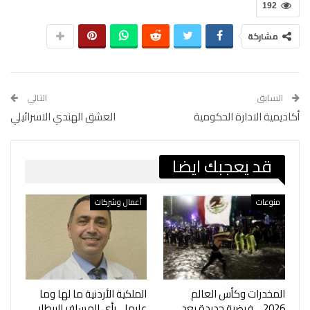
192
مشاركة
السابق
التالي
أكاديمية الادارة الحكومية
العشق الهندي الاسرائيلي
قد يعجبك ايضا
منوعات
أعمال وشركات
المخدرات وكأس العالم
الملكية الأردنية ما لها وما
2026… فرضية جديدة بعد
عليها .. رأي للمسافر البيطار