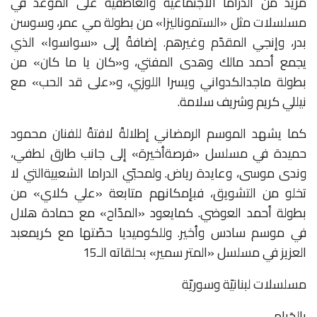
مزيدٌ
من
الدراما
الاجتماعية
والعاطفية
على
الموعد
في
مسلسلات
مثل
«
الست
موناليزا
»
من
بطولة
مي
عمر،
وسوسن
بدر،
وإنجي
المقدّم
وغيرهم
.
إضافةً
إلى
«
سوا
سوا
»
الذي
يجمع
أحمد
مالك
وهدى
المفتي،
و
«
كان
يا
ما
كان
»
من
بطولة
ماجد
الكدواني
ويسرا
اللوزي،
و
«
على
قد
الحب
»
مع
نيللي
كريم
وشريف
سلامة
.
كما
يشهد
الموسم
الرمضاني
إطلالةً
لافتةً
للفنان
محمود
حميدة
في
مسلسل
«
فرصة
أخيرة
»
إلى
جانب
طارق
لطفي،
وندى
موسى،
وعايدة
رياض
.
ولمحبّي
الدراما
الشعبية
التي
لا
تخلو
من
التشويق،
فبإمكانهم
متابعة
«
علي
كلاي
»
من
بطولة
أحمد
العوضي
.
كما
يعود
«
المدّاح
»
مع
حمادة
هلال
في
موسم
سادس
وأخير
.
وللكوميديا
حصّتها
مع
كريم
عبد
العزيز
في
مسلسل
«
المتر
سمير
»
بحلقاته
الـ
15
مسلسلات لبنانيّة وسوريّة
بالحَرام