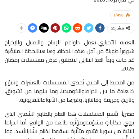
1٬456
مشاركة
العقبة الأخباري-تعمل
طواقم
الإنتاج
والتمثيل
والإخراج
شهوراً
طويلة
من
أجل
هذه
اللحظة
.
وها
هي
اللحظة
المنتظَرة
قد
حانت
وبدأ
العدّ
التنازلي
لانطلاق
عرض
مسلسلات
رمضان
2026.
من
المحيط
إلى
الخليج،
تُحصى
المسلسلات
بالعشرات
.
وتتنوّع
كالعادة
ما
بين
الدراما
والكوميديا،
وما
بينهما
من
تشويق،
وتاريخ،
وجريمة،
وفانتازيا،
وغيرها
من
الأنواع
التلفزيونية
.
مصرياً،
تتّسم
المسلسلات
هذا
العام
بالطابع
الشعبي
الذي
يروي
حكاياتٍ
مشوّقة
ومؤثّرة
طالعة
من
الواقع
.
أما
الدراما
الآتية
من
سوريا
فتبدو
متأثّرة
بسقوط
نظام
بشّار
الأسد،
وما