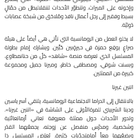
وإخوته
على
الميراث
.
وتتطوّر
الأحداث
لتنقل
البطل
من
حمّالٍ
بسيط
وفقير
إلى
رجل
أعمال
نافذ
ومُلاحَق
من
شبكة
عصابات
دَوليّة
.
لا
يخلو
العمل
من
الرومانسية
التي
تأتي
هي
أيضاً
على
هيئة
صراعٍ
يوقِع
حمزة
في
حيرةٍ
بين
حُبَّين
.
ويشارك
إمام
بطولة
المسلسل
الذي
تعرضه
منصة
«
شاهد
»
كلٌ
من
حنان
مطاوع،
وبسنت
شوقي،
ومصطفى
خاطر،
وميرنا
جميل
ومجموعة
كبيرة
من
الممثلين
.
اتنين غيرنا
بالانتقال
إلى
الدراما
الاجتماعية
الرومانسية،
يلتقي
آسر
ياسين
ودينا
الشربيني
للمرة
الأولى
على
الشاشة
في
«
اتنين
غيرنا
».
وتدور
الأحداث
حول
ممثلة
معروفة
تعاني
أزمات
عائلية
وشخصية،
ومدرّس
منفصل
عن
زوجته،
يجمعُهما
القدَر
ويضعُهما
معاً
أمام
تحدّيات
كثيرة
.
يُعرَض
المسلسل
ذا