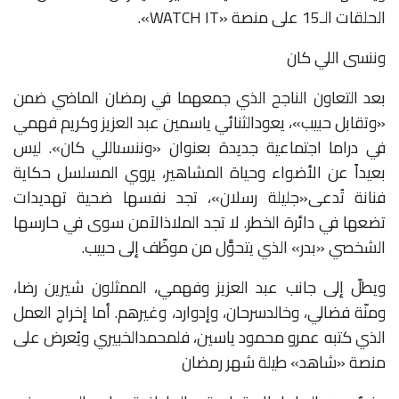
الحلقات
الـ
15
على
منصة
«WATCH IT».
وننسى اللي كان
بعد
التعاون
الناجح
الذي
جمعهما
في
رمضان
الماضي
ضمن
«
وتقابل
حبيب
»
،
يعود
الثنائي
ياسمين
عبد
العزيز
وكريم
فهمي
في
دراما
اجتماعية
جديدة
بعنوان
«
وننسى
اللي
كان
».
ليس
بعيداً
عن
الأضواء
وحياة
المشاهير،
يروي
المسلسل
حكاية
فنانة
تُدعى
«
جليلة
رسلان
»
،
تجد
نفسها
ضحية
تهديدات
تضعها
في
دائرة
الخطر
.
لا
تجد
الملاذ
الآمن
سوى
في
حارسها
الشخصي
«
بدر
»
الذي
يتحوَّل
من
موظّف
إلى
حبيب
.
ويطلّ
إلى
جانب
عبد
العزيز
وفهمي،
الممثلون
شيرين
رضا،
ومنّة
فضالي،
وخالد
سرحان،
وإدوارد،
وغيرهم
.
أما
إخراج
العمل
الذي
كتبه
عمرو
محمود
ياسين،
فلمحمد
الخبيري
ويُعرض
على
منصة
«
شاهد
»
طيلة
شهر
رمضان