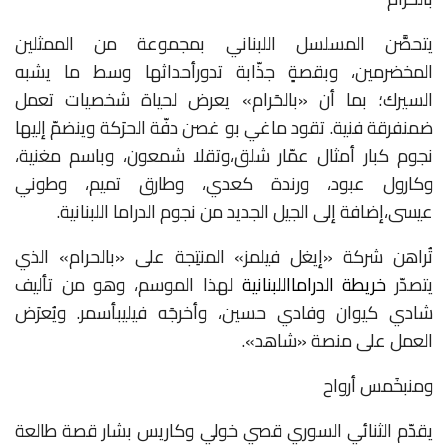
يتحصَّن
المسلسل
اللبناني
بمجموعة
من
الممثلين
المخضرمين،
وبقصةٍ
جذّابة
تدور
أحداثها
وسط
ما
يشبه
السيرك؛
بما
أن
«
بالحَرام
»
يعرض
لحياة
شخصيات
تعمل
ضمن
فرقة
فنية
.
تقود
ماغي
بو
غصن
دفّة
الحرَكة
وينضمّ
إليها
نجوم
كبار
أمثال
عمّار
شلق،
وتقلا
شمعون،
وباسم
مغنية،
وكارول
عبود،
ورندة
كعدي،
وطارق
تميم،
وطوني
عيسى،
إضافة
إلى
الجيل
الجديد
من
نجوم
الدراما
اللبنانية
.
تُراهن
شركة
«
إيغل
فيلمز
»
المنتِجة
على
«
بالحرام
»
الذي
يتصدّر
خريطة
الدراما
اللبنانية
لهذا
الموسم،
وهو
من
تأليف
شادي
كيوان
وفادي
حسين،
وأخرجَه
فيليب
أسمر
.
ويُعرَض
العمل
على
منصة
«
شاهد
».
ومن
بخَمس أرواح
يقدّم
الثنائي
السوري
قصي
خولي
وكاريس
بشار
قصة
طالعة