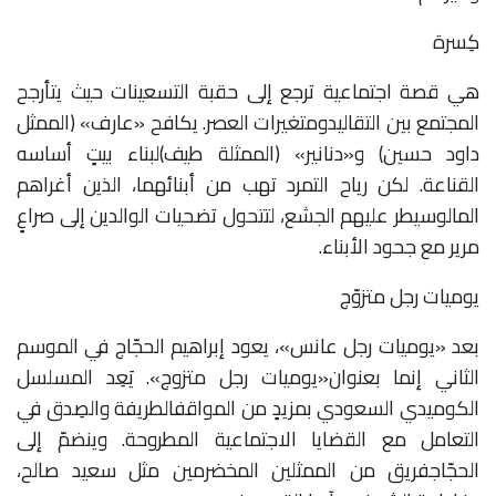
كِسرة
هي
قصة
اجتماعية
ترجع
إلى
حقبة
التسعينات
حيث
يتأرجح
المجتمع
بين
التقاليد
ومتغيرات
العصر
.
يكافح
«
عارف
»
(الممثل
داود
حسين)
و
«
دنانير
»
(الممثلة
طيف)
لبناء
بيتٍ
أساسه
القناعة
.
لكن
رياح
التمرد
تهب
من
أبنائهما،
الذين
أغراهم
المال
وسيطر
عليهم
الجشع،
لتتحول
تضحيات
الوالدين
إلى
صراعٍ
مرير
مع
جحود
الأبناء
.
يوميات رجل متزوّج
بعد
«
يوميات
رجل
عانس
»
،
يعود
إبراهيم
الحجّاج
في
الموسم
الثاني
إنما
بعنوان
«
يوميات
رجل
متزوج
».
يَعِد
المسلسل
الكوميدي
السعودي
بمزيدٍ
من
المواقف
الطريفة
والصِدق
في
التعامل
مع
القضايا
الاجتماعية
المطروحة
.
وينضمّ
إلى
الحجّاج
فريق
من
الممثلين
المخضرمين
مثل
سعيد
صالح،