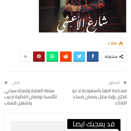
1٬456
مشاركة
السابق
التالي
‎لمحكمة العليا بالسعودية تدعو
‎ سلطة العقبة وشركة سيدني
لتحرّي رؤية هلال رمضان مساء
للألبسة توقعان اتفاقية تدريب
الثلاثاء
وتشغيل للشباب
قد يعجبك ايضا