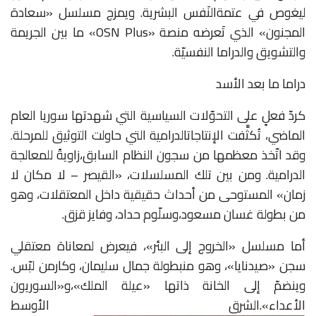
ليغوص
في
عتمة
النَفس
البشرية
.
ويمزج
مسلسل
«
سعادة
المجنون
»
الذي
تَعرضه
منصة
«OSN Plus»
ما
بين
الجريمة
والتشويق
والدراما
النفسيّة
.
دراما ما بعد الأسد
كردّ
فعلٍ
على
التحوّلات
السياسية
التي
شهدتها
سوريا
العام
الماضي،
تُكثَّفت
الإنتاجات
الدرامية
التي
حاولت
التوثيق
للمرحلة
.
وقد
اتّخذ
معظمها
من
سجون
النظام
السابق،
زاويةً
للمعالجة
الدرامية
.
ومن
بين
تلك
المسلسلات،
«
القيصر
–
لا
مكان
لا
زمان
»
المستوحى
من
أحداث
حقيقية
داخل
المعتقلات،
وهو
من
بطولة
غسان
مسعود،
وسلّوم
حداد،
وفايز
قزق
.
أما
مسلسل
«
الخروج
إلى
البئر
»
،
فيعرض
لمعاناة
معتقلي
سجن
«
صيدنايا
»
،
وهو
من
بطولة
جمال
سليمان،
وكارمن
لبّس
.
وينضمّ
إلى
الخانة
ذاتها
«
عيلة
الملك
»
،
و
«
السوريون
الأعداء
».الشرق الأوسط