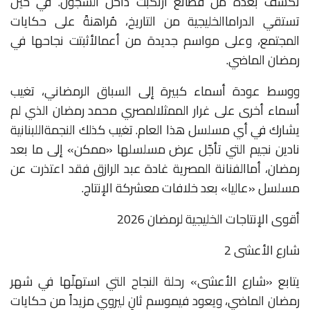
تَكشَّف
بعده
من
فظائع
ارتُكبت
داخل
السجون
.
في
حين
تستقي
الدراما
الخليجية
من
التاريخ،
مُراهنةً
على
حكايات
المجتمع،
وعلى
مواسم
جديدة
من
أعمال
أثبتت
نجاحها
في
رمضان
الماضي
.
ووسط
عودة
أسماء
كبيرة
إلى
السباق
الرمضاني،
تغيب
أسماء
أخرى
على
غرار
الممثل
المصري
محمد
رمضان
الذي
لم
يشارك
في
أي
مسلسل
هذا
العام
.
تغيب
كذلك
النجمة
اللبنانية
نادين
نجيم
التي
تأجّل
عرض
مسلسلها
«
ممكن
»
إلى
ما
بعد
رمضان،
أما
الفنانة
المصرية
غادة
عبد
الرازق
فقد
اعتذرت
عن
مسلسل
«
عاليا
»
بعد
خلافات
مع
شركة
الإنتاج
.
أقوى الإنتاجات الخليجية لرمضان 2026
شارع الأعشى 2
يتابع
«
شارع
الأعشى
»
رحلة
النجاح
التي
استهلّها
في
شهر
رمضان
الماضي،
ويعود
في
موسمٍ
ثانٍ
ليروي
مزيداً
من
حكايات