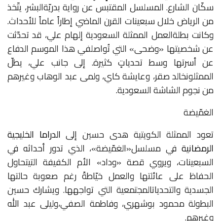
سكّان
الشارع
.
المسلسل
المقتبس
عن
رواية
بدريّة
البشر،
يتّخذ
من
الرياض
خلال
سبعينات
القرن
الماضي
إطاراً
عاماً
للأحداث
.
وكانت
بطلة
العمل
الممثلة
السعودية
إلهام
علي،
قد
تحدّثت
عن
شخصيتها
«
وضحى
»
التي
تُواصل
في
هذا
الموسم
الدفاع
عن
أسرتها
وسط
تحدياتٍ
كثيرة
.
إلى
جانب
علي،
يطلّ
الممثلون
خالد
صقر،
وعايشة
كاي،
ولمى
عبد
الوهاب
وغيرهم
من
نجوم
الشاشة
السعودية
.
الغمّيضة
تعود
الممثلة
الكويتية
هدى
حسين
إلى
الدراما
الخليجية
الرمضانية
في
مسلسل
«
الغمّيضة
»
،
الذي
تدور
أحداثه
في
السبعينات،
ويروي
قصة
«
وداد
»
الأم
الكفيفة
التي
تحاول
الحفاظ
على
عائلتها
والعمل
خيّاطةً
رغم
صعوبة
حالتها
الجسدية
والتحديات
المجتمعية
التي
تواجهها
.
ويشارك
حسين
البطولة
محمود
بوشهري،
وفاطمة
الصفي،
وليلى
عبد
الله
وغيرهم
.