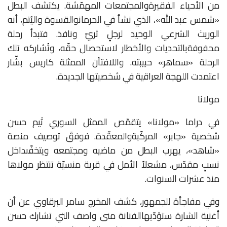
من
الأحياء
الفقيرة
والمجتمعات
المهمّشة
.
يكتشف
البطل
«
شمس
عبد
الله
»
،
الذي
نشأ
في
الحرمان
والقسوة
واليُتم،
أنه
الوريث
الشرعي
الوحيد
لرجلٍ
ثريّ
ونافذ
.
فتبدأ
رحلة
محفوفة
بالتحديات
والأخطار
لاستحصال
حقّه،
وتُشاركه
تلك
الرحلة
«
سماهر
»
حبيبته
.
واللافت
أن
الممثلة
كاريس
بشّار
اعتمدت
اللهجة
العراقية
في
شخصيتها
الجديدة
.
مولانا
في
دراما
«
مولانا
»
يتقمّص
الممثل
السوري
تَيم
حسن
شخصية
«
جابر
»
المركّبة
والمعقّدة
.
فوفقَ
توصيف
منصة
«
شاهد
»
،
يهرب
البطل
من
ماضيه
ومجتمعه
ويتخفّى
داخل
نسبٍ
مقدّس،
مشعلاً
الأمل
في
قرية
منسيّة
تنتظر
مولاها
منذ
عشرات
السنوات
.
وفي
مفاجأة
للجمهور،
كشف
المخرج
سامر
البرقاوي
عن
أن
أغنية
الشارة
ستؤدّيها
الفنانة
منى
واصف
التي
تشارك
حسن