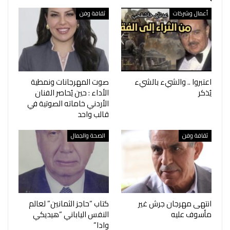
أعمال وشركات
ثقافة وفن
اعتبروا .. والشيء بالشيء
صوت المهرجانات ونمطية
يُذكر
الأداء : حين يُحاصر الفنان
الأردني خاماته الصوتية في
قالب واحد
ثقافة وفن
الصحة والجمال
انتهى مهرجان جرش غير
كتاب “حاجز الثمانين” لعالم
مأسوف عليه
النفس الياباني “هيديكي
وادا”