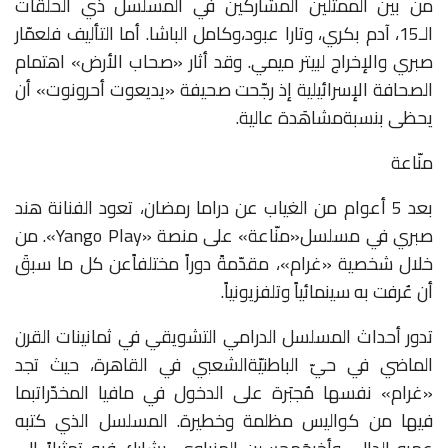
من
بين
الممثلين
المشاركين
في
المسلسل
ذي
الحلقات
الـ
15
،
آدم
بكري،
وتارا
عبود،
وكامل
الباشا
.
أما
التأليف
فلعمّار
صبري
والإخراج
لبيتر
ميمي
.
وقد
أثار
«
صحاب
الأرض
»
اهتمام
الصحافة
الإسرائيلية
إذ
رجّحت
صحيفة
«
يديعوت
أحرونوت
»
أن
يحظى
بنسبة
مشاهَدة
عالية
.
منّاعة
بعد
5
أعوام
من
الغياب
عن
دراما
رمضان،
تعود
الفنانة
هند
صبري
في
مسلسل
«
منّاعة
»
على
منصة
«Yango Play».
من
خلال
شخصية
«
غرام
»
،
مقدّمةً
دوراً
مختلفاً
عن
كل
ما
سبقَ
أن
عُرفت
به
سينمائياً
وتلفزيونياً
.
تدور
أحداث
المسلسل
الدرامي
التشويقي
في
ثمانينات
القرن
الماضي
في
حيّ
الباطنيّة
الشعبي
في
القاهرة،
حيث
تجد
«
غرام
»
نفسها
مُجبَرة
على
الدخول
في
مافيا
المخدّرات
بما
فيها
من
كواليس
مظلمة
وخطيرة
.
المسلسل
الذي
كتبه