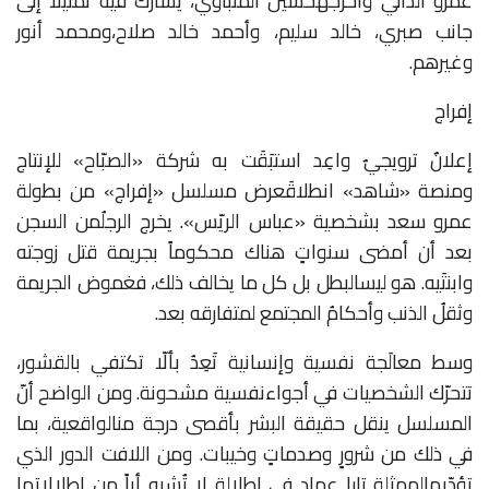
عمرو
الدالي
وأخرجَه
حسين
المنباوي،
يشارك
فيه
تمثيلاً
إلى
جانب
صبري،
خالد
سليم،
وأحمد
خالد
صلاح،
ومحمد
أنور
وغيرهم
.
إفراج
إعلانٌ
ترويجيٌ
واعِد
استبَقَت
به
شركة
«
الصبّاح
»
للإنتاج
ومنصة
«
شاهد
»
انطلاقَ
عرض
مسلسل
«
إفراج
»
من
بطولة
عمرو
سعد
بشخصية
«
عباس
الريّس
».
يخرج
الرجلُ
من
السجن
بعد
أن
أمضى
سنواتٍ
هناك
محكوماً
بجريمة
قتل
زوجته
وابنتَيه
.
هو
ليس
البطل
بل
كل
ما
يخالف
ذلك،
فغموض
الجريمة
وثقلُ
الذنب
وأحكامُ
المجتمع
لم
تفارقه
بعد
.
وسط
معالَجة
نفسية
وإنسانية
تَعِدُ
بألّا
تكتفي
بالقشور،
تتحرّك
الشخصيات
في
أجواء
نفسية
مشحونة
.
ومن
الواضح
أنّ
المسلسل
ينقل
حقيقة
البشر
بأقصى
درجة
من
الواقعية،
بما
في
ذلك
من
شرورٍ
وصدماتٍ
وخيبات
.
ومن
اللافت
الدور
الذي
تؤدّيه
الممثلة
تارا
عماد
في
إطلالة
لا
تُشبه
أياً
من
إطلالاتها