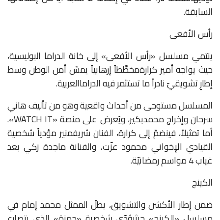
السابقة
.
رأس الأفعى
ينتمي
مسلسل
«
رأس
الأفعى
»
إلى
خانة
الدراما
البوليسية،
حيث
يواجه
أمير
كرارة
مخطَّطاً
إرهابياً
يمسّ
أمن
الوطن
وسط
إطارٍ
تشويقيّ
نادراً
ما
تستثمر
فيه
الدراما
العربية
.
المسلسل
مستوحى
من
أحداث
واقعية
وهو
من
تأليف
هاني
سرحان
وإخراج
محمد
بكير،
ويُعرض
على
منصة
«WATCH IT».
أما
تمثيلاً،
فينضمّ
إلى
كرارة،
الفنان
شريف
منير
مؤدياً
شخصية
القيادي
الإخواني
محمود
عزّت،
والفنانة
ماجدة
زكي
بعد
غياب
4
مواسم
رمضانيّة
.
الكينج
ضمن
إطار
الأكشن
والتشويق،
يطلّ
الممثل
محمد
إمام
في
مسلسل
«
الكينج
»
حيث
يؤدّي
شخصية
«
حمزة
»
الذي
يتصارع