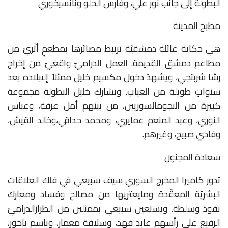
البطولة
إلى
جانب
نور
علي،
وفارس
الحلو
ونانسي
خوري
مطبخ المدينة
هي
حكاية
عائلة
دمشقيّة
ترتبط
مصائرها
بمطعمٍ
أثَريّ
من
مطاعم
دمشق
القديمة
.
العمل
الدراميّ
واقعيّ
من
إخراج
رشا
شربتجي،
ويشهدُ
دخول
مكسيم
خليل
ممثلاً
إلى
بلاده
بعد
سنواتٍ
طويلة
من
الغياب
.
وتشارك
خليل
البطولة
مجموعة
كبيرة
من
النجوم
السوريين،
من
بينهم
أمل
عرفة،
وعباس
النوري،
وعبد
المنعم
عمايري،
ومحمد
حداقي،
وخالد
القيش،
وفادي
صبيح،
وغيرهم
.
سعادة المجنون
تدور
كاميرا
المخرج
السوري
سيف
سبيعي
في
فلك
العلاقات
البشريّة
المعقّدة
وما
يعتريها
من
مصالح
وفساد
ومعارك
نفوذ
وسلطة
.
ويستعين
سبيعي
بممثلين
من
الطراز
الدراميّ
الرفيع
على
رأسهم
عابد
فهد،
وسلافة
معمار،
وباسم
ياخور،