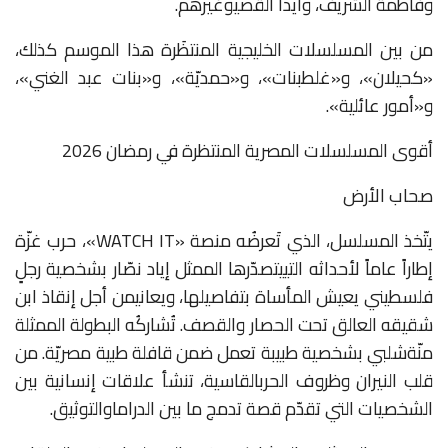
وفاطمة
الشريف،
وآيدا
القصي
وغيرهم
.
من
بين
المسلسلات
الخليجية
المنتظَرة
هذا
الموسم
كذلك،
«
كحيلان
»
،
و
«
غلط
بنات
»
،
و
«
حمديّة
»
،
و
«
بنات
عبد
الغني
»
،
و
«
أمور
عائلية
».
أقوى المسلسلات المصرية المنتظرة في رمضان 2026
صحاب الأرض
يتّخذ
المسلسل،
الذي
تَعرضُه
منصة
«WATCH IT»
،
حرب
غزّة
إطاراً
عاماً
لأحداثه
التي
يتصدّرها
الممثل
إياد
نصّار
بشخصية
رجلٍ
فلسطيني
يعيش
المأساة
بتفاصيلها،
ويعاني
من
أجل
إنقاذ
ابن
شقيقه
العالق
تحت
الحصار
والقصف
.
تُشاركُه
البطولة
الممثلة
منّة
شلبي
بشخصية
طبيبة
تعمل
ضمن
قافلة
طبية
مصريّة
.
من
قلب
النيران
وظروف
الحرب
القاسية،
تنشأ
علاقات
إنسانية
بين
الشخصيات
التي
تقدّم
قصة
تدمج
ما
بين
الدراما
والتوثيق
.