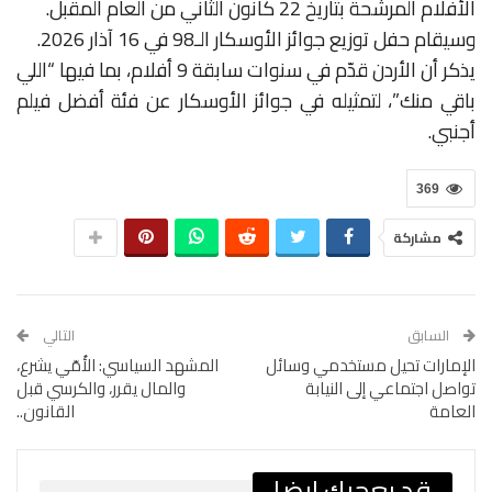
الأفلام المرشحة بتاريخ 22 كانون الثاني من العام المقبل.
وسيقام حفل توزيع جوائز الأوسكار الـ98 في 16 آذار 2026.
يذكر أن الأردن قدّم في سنوات سابقة 9 أفلام، بما فيها “اللي
باقي منك”، لتمثيله في جوائز الأوسكار عن فئة أفضل فيلم
أجنبي.
369
مشاركة
السابق
التالي
الإمارات تحيل مستخدمي وسائل
المشهد السياسي: الأُمّي يشرع،
تواصل اجتماعي إلى النيابة
والمال يقرر، والكرسي قبل
العامة
القانون..
قد يعجبك ايضا