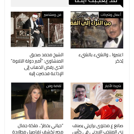
أعمال وشركات
فن ومشاهير
اعتبروا .. والشيء بالشيء
الشيخ محمد صديق
يُذكر
المنشاوي: “أمير دولة التلاوة”
الذي رفض الذهاب إلى
الإذاعة فحضرت إليه
شريط الأخبار
ثقافة وفن
صانع ‎ع محتوى برازيلي يصنف
“حياتي بخطر”.. ملكة جمال
زي المنتخب الاردني في كأس
مصر تكشف تفاصيل مطاردة