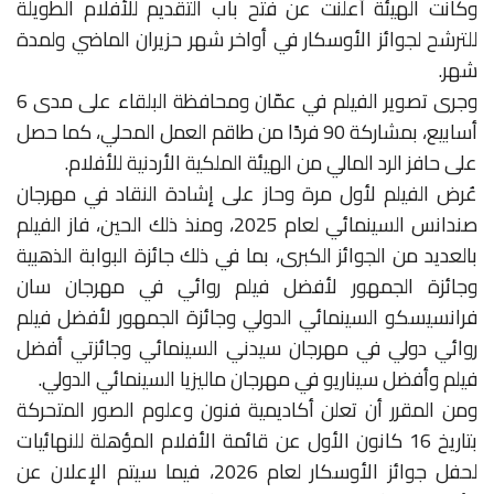
وكانت الهيئة أعلنت عن فتح باب التقديم للأفلام الطويلة
للترشح لجوائز الأوسكار في أواخر شهر حزيران الماضي ولمدة
شهر.
وجرى تصوير الفيلم في عمّان ومحافظة البلقاء على مدى 6
أسابيع، بمشاركة 90 فردًا من طاقم العمل المحلي، كما حصل
على حافز الرد المالي من الهيئة الملكية الأردنية للأفلام.
عُرض الفيلم لأول مرة وحاز على إشادة النقاد في مهرجان
صندانس السينمائي لعام 2025، ومنذ ذلك الحين، فاز الفيلم
بالعديد من الجوائز الكبرى، بما في ذلك جائزة البوابة الذهبية
وجائزة الجمهور لأفضل فيلم روائي في مهرجان سان
فرانسيسكو السينمائي الدولي وجائزة الجمهور لأفضل فيلم
روائي دولي في مهرجان سيدني السينمائي وجائزتي أفضل
فيلم وأفضل سيناريو في مهرجان ماليزيا السينمائي الدولي.
ومن المقرر أن تعلن أكاديمية فنون وعلوم الصور المتحركة
بتاريخ 16 كانون الأول عن قائمة الأفلام المؤهلة للنهائيات
لحفل جوائز الأوسكار لعام 2026، فيما سيتم الإعلان عن