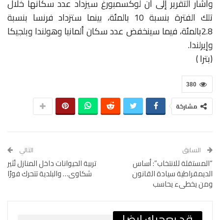
وأشار التقرير إلى أن لوكسمبورغ سيزداد عدد سكانها خلال
تلك الفترة بنسبة 10 بالمئة، بينما ستزداد فرنسا بنسبة
2.8بالمئة، فيما سينخفض عدد سكان ألمانيا وهولندا وبلجيكا
وإيرلندا.
(بترا )
380
مشاركة
السابق
التالي
“المستقلة للانتخاب”: أساس
تربية الحيوانات داخل المنازل تُثير
الديمقراطية سيادة القانون
شكاوى… والبلدية تتحرك فورًا
ومن يخطىء يحاسب
قد يعجبك ايضا