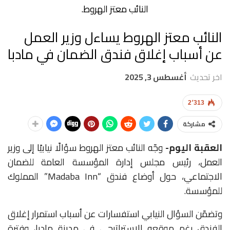
النائب معتز الهروط.
النائب معتز الهروط يساءل وزير العمل
عن أسباب إغلاق فندق الضمان في مادبا
اخر تحديث
أغسطس 3, 2025
2٬313
مشاركة
العقبة اليوم-
وجّه النائب معتز الهروط سؤالًا نيابيًا إلى وزير
العمل، رئيس مجلس إدارة المؤسسة العامة للضمان
الاجتماعي، حول أوضاع فندق “Madaba Inn” المملوك
للمؤسسة.
وتضمّن السؤال النيابي استفسارات عن أسباب استمرار إغلاق
الفندق رغم موقعه الاستراتيجي في مدينة مادبا، وفترة