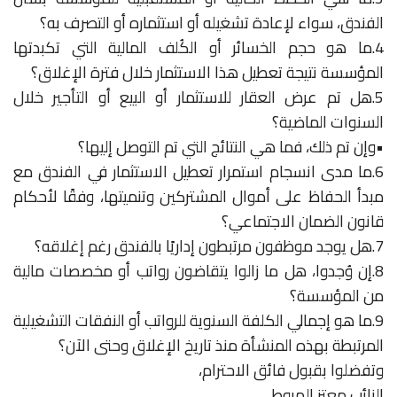
الفندق، سواء لإعادة تشغيله أو استثماره أو التصرف به؟
4.ما هو حجم الخسائر أو الكُلف المالية التي تكبدتها
المؤسسة نتيجة تعطيل هذا الاستثمار خلال فترة الإغلاق؟
5.هل تم عرض العقار للاستثمار أو البيع أو التأجير خلال
السنوات الماضية؟
•وإن تم ذلك، فما هي النتائج التي تم التوصل إليها؟
6.ما مدى انسجام استمرار تعطيل الاستثمار في الفندق مع
مبدأ الحفاظ على أموال المشتركين وتنميتها، وفقًا لأحكام
قانون الضمان الاجتماعي؟
7.هل يوجد موظفون مرتبطون إداريًا بالفندق رغم إغلاقه؟
8.إن وُجدوا، هل ما زالوا يتقاضون رواتب أو مخصصات مالية
من المؤسسة؟
9.ما هو إجمالي الكلفة السنوية للرواتب أو النفقات التشغيلية
المرتبطة بهذه المنشأة منذ تاريخ الإغلاق وحتى الآن؟
وتفضلوا بقبول فائق الاحترام،
النائب معتز الهروط