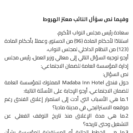
وفيما نص سؤأل النائب معتز الهروط
سعادة رئيس مجلس النواب الأكرم،
استنادًا لأحكام المادة (96) من الدستور، وعملاً بأحكام المادة
(123) من النظام الداخلي لمجلس النواب،
أرجو توجيه السؤال التالي إلى معالي وزير العمل، رئيس مجلس
إدارة المؤسسة العامة للضمان الاجتماعي:
نص السؤال:
حول فندق Madaba Inn Hotel المملوك للمؤسسة العامة
للضمان الاجتماعي، أرجو الإجابة على الأسئلة التالية:
1.ما هي الأسباب التي أدت إلى استمرار إغلاق الفندق رغم
موقعه الاستراتيجي في مدينة مادبا؟
2.ما هي مدة الإغلاق منذ تاريخ التوقف الفعلي عن
التشغيل وحتى تاريخه؟
3.ما هي الخطط الحالية أو المستقبلية للمؤسسة بشأن