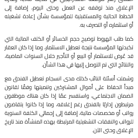
الإغلاق منذ توقفه عن العمل وحتى اليوم، إضافة إلى
الخطط الحالية والمستقبلية للمؤسسة بشأن إعادة تشغيله
أو استثماره أو التصرف به.
كما طلب الهروط توضيح حجم الخسائر أو الكلف المالية التي
تكبدتها المؤسسة نتيجة تعطيل الاستثمار، وما إذا كان العقار
قد عُرض للاستثمار أو البيع أو التأجير خلال السنوات الماضية،
والنتائج التي تم التوصل إليها في هذا الشأن.
وشملت أسئلة النائب كذلك مدى انسجام تعطيل الفندق مع
مبدأ الحفاظ على أموال المشتركين وتنميتها وفقًا لقانون
الضمان الاجتماعي، واستفسر عمّا إذا كان هناك موظفون
مرتبطون إداريًا بالفندق رغم إغلاقه، وما إذا كانوا يتقاضون
رواتب أو مخصصات مالية، إضافة إلى إجمالي الكلفة السنوية
للرواتب والنفقات التشغيلية المرتبطة بهذه المنشأة منذ تاريخ
الإغلاق وحتى الآن.