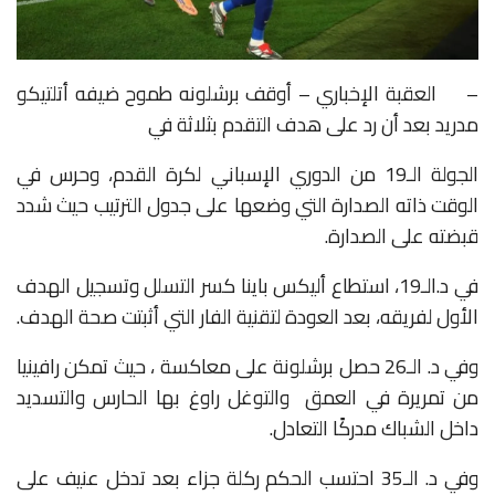
–
العقبة الإخباري – أوقف برشلونه طموح ضيفه أتلتيكو
مدريد بعد أن رد على هدف التقدم بثلاثة في
الجولة الـ19 من الدوري الإسباني لكرة القدم، وحرس في
الوقت ذاته الصدارة التي وضعها على جدول الترتيب حيث شدد
قبضته على الصدارة.
في د.الـ19، استطاع أليكس باينا كسر التسلل وتسجيل الهدف
الأول لفريقه، بعد العودة لتقنية الفار التي أثبتت صحة الهدف.
وفي د. الـ26 حصل برشلونة على معاكسة ، حيث تمكن رافينيا
من تمريرة في العمق
والتوغل راوغ بها الحارس والتسديد
داخل الشباك مدركًا التعادل.
وفي د. الـ35 احتسب الحكم ركلة جزاء بعد تدخل عنيف على