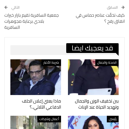
السابق
التالي
كيف تخفّت عناصر حماس في
جمعية السافرية تقيم بازار خيرات
انفاق رفح ؟
بلادي برعاية مجوهرات
السافرية
قد يعجبك ايضا
الصحة والجمال
شريط الأخبار
بين تخفيف الوزن والجمال
ماذا يعني إعلان الحلف
وتهديد الحياة عند الإناث
الدفاعي الثلاثي..؟
رئيسي
أعمال وشركات