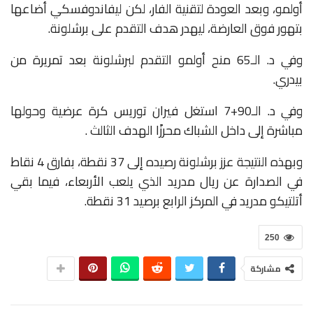
أولمو، وبعد العودة لتقنية الفار، لكن ليفاندوفسكي أضاعها
بتهور فوق العارضة، ليهدر هدف التقدم على برشلونة.
وفي د. الـ65 منح أولمو التقدم لبرشلونة بعد تمريرة من
بيدري.
وفي د. الـ90+7 استغل فيران توريس كرة عرضية وحولها
مباشرة إلى داخل الشباك محرزًا الهدف الثالث .
وبهذه النتيجة عزز برشلونة رصيده إلى 37 نقطة، بفارق 4 نقاط
في الصدارة عن ريال مدريد الذي يلعب الأربعاء، فيما بقي
أتلتيكو مدريد في المركز الرابع برصيد 31 نقطة.
250
مشاركة