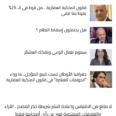
قانون الملكية العقارية .. من فرط في الـ 25%
يفرط بما تبقى
هل يحتملون إسقاط النظام ؟
سموم تغتال الوعي وتفكك العشائر
جغرافيا الأوطان ليست للبيع المؤجل،، ما وراء
“الدونمات العشرة” في قانون الملكية العقارية
لا مانع من الاقتباس واعادة النشر شريطة ذكر المصدر .. الآراء
والتعليقات المنشورة تعبر عن رأي أصحابها فقط