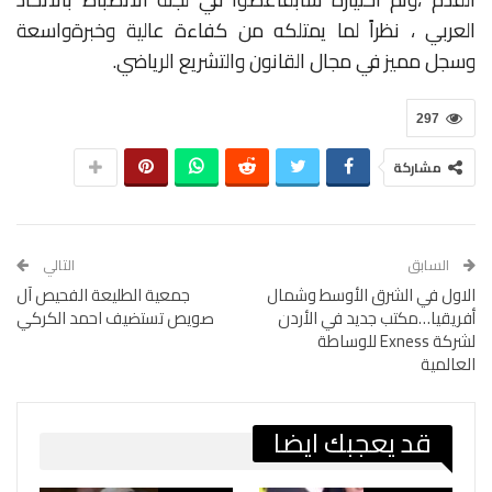
العربي
،
نظراً
لما
يمتلكه
من
كفاءة
عالية
وخبرة
واسعة
وسجل
مميز
في
مجال
القانون
والتشريع
الرياضي
.
297
مشاركة
السابق
التالي
الاول في الشرق الأوسط وشمال
جمعية الطليعة الفحيص آل
أفريقيا…مكتب جديد في الأردن
صويص تستضيف احمد الكركي
لشركة Exness للوساطة
العالمية
قد يعجبك ايضا