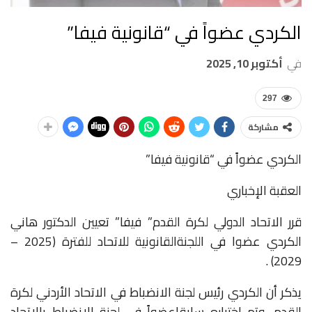
الكردي عضواً في “قانونية فيفا”
في
أكتوبر 10, 2025
297
مشاركة
الكردي
عضو
اً
في
“قانونية
فيفا”
العقبة الإخباري
قرر
الاتحاد
الدولي
لكرة
القدم” فيفا”
تعيين
الدكتور
هاني
الكردي
عضوا
في
اللجنة
القانونية
للاتحاد
للفترة
(
2025 –
.
)
2029
يذكر
أن
الكردي
رئيس
لجنة
الانضباط
في
الاتحاد
الأردني
لكرة
القدم
،وتم
اختياره
سابقا
عضواً
في
لجنة
الانضباط
بالاتحاد