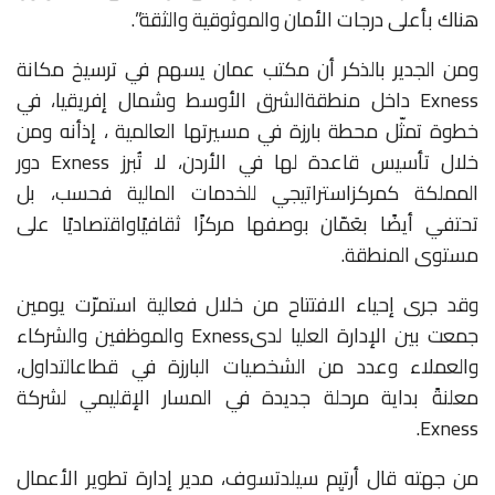
هناك
بأعلى
درجات
الأمان
والموثوقية
والثقة”
.
ومن
الجدير
بالذكر
أن
مكتب
عمان
يسهم
في
ترسيخ
مكانة
Exness
داخل
منطقة
الشرق
الأوسط
وشمال
إفريقيا،
في
خطوة
تمثّل
محطة
بارزة
في
مسيرتها
العالمية
،
إذ
أنه
ومن
خلال
تأسيس
قاعدة
لها
في
الأردن،
لا
تُبرز
Exness
دور
المملكة
كمركز
استراتيجي
للخدمات
المالية
فحسب،
بل
تحتفي
أيضًا
بعَمّان
بوصفها
مركزًا
ثقافيًا
واقتصاديًا
على
مستوى
المنطقة
.
وقد
جرى
إحياء
الافتتاح
من
خلال
فعالية
استمرّت
يومين
جمعت
بين
الإدارة
العليا
لدى
Exness
والموظفين
والشركاء
والعملاء
وعدد
من
الشخصيات
البارزة
في
قطاع
التداول،
معلنةً
بداية
مرحلة
جديدة
في
المسار
الإقليمي
لشركة
Exness.
من
جهته
قال
أرتيِم
سيلدتسوف،
مدير
إدارة
تطوير
الأعمال