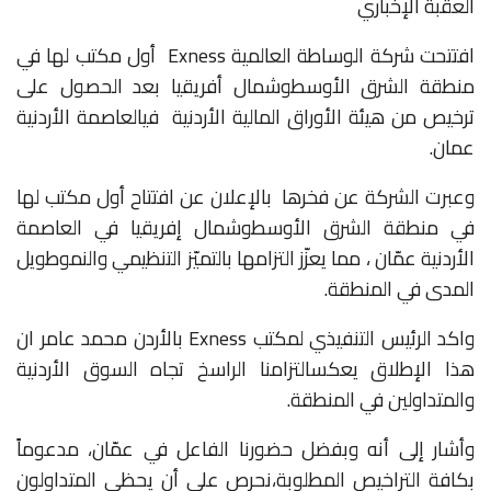
العقبة الإخباري
افتتحت
شركة
الوساطة
العالمية
Exness
أول
مكتب
لها
في
منطقة
الشرق
الأوسط
وشمال
أفريقيا
بعد
الحصول
على
ترخيص
من
هيئة
الأوراق
المالية
الأردنية
في
العاصمة
الأردنية
عمان
.
وعبرت
الشركة
عن
فخرها
بالإعلان
عن
افتتاح
أول
مكتب
لها
في
منطقة
الشرق
الأوسط
وشمال
إفريقيا
في
العاصمة
الأردنية
عمّان
،
مما
يعزّز
التزامها
بالتميّز
التنظيمي
والنمو
طويل
المدى
في
المنطقة
.
واكد
الرئيس
التنفيذي
لمكتب
Exness
بالأردن
محمد
عامر
ان
هذا
الإطلاق
يعكس
التزامنا
الراسخ
تجاه
السوق
الأردنية
والمتداولين
في
المنطقة
.
وأشار
إلى
أنه
وبفضل
حضورنا
الفاعل
في
عمّان،
مدعوماً
بكافة
التراخيص
المطلوبة،
نحرص
على
أن
يحظى
المتداولون