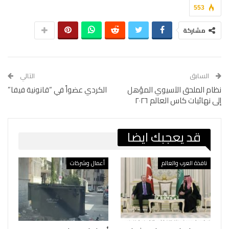
553
مشاركة
السابق
التالي
نظام الملحق الآسيوي المؤهل
الكردي عضواً في “قانونية فيفا”
إلى نهائيات كاس العالم ٢٠٢٦
قد يعجبك ايضا
نافذة العرب والعالم
أعمال وشركات