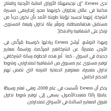
لدى
Exness
:
“إن
ترخيص
هيئة
الأوراق
المالية
الأردنية
وافتتاح
مكتبنا
في
عمّان
يتجاوزان
كونهما
مجرد
إنجازين
في
مسيرة
الشركة،
إنهما
تجسيد
لرؤيتنا
طويلة
الأمد
بأن
نكون
جزءاً
من
مستقبل
هذه
المنطقة،
ونوفّر
بيئة
تداول
رفيعة
المستوى
ترتكز
على
الشفافية
والابتكار”
.
وبهذا
التوسّع،
تُرسّخ
Exness
ريادتها
كوسيط
مُرخَّص
في
الأردن،
متميزةً
عن
الشركات
غير
المرخّصة،
وراسمةً
معايير
جديدة
في
السوق
،
كما
تُبرز
هذه
الخطوة
رسالة
الشركة
في
توفير
مستوى
غير
مسبوق
من
الشفافية
للمتداولين،
وشروط
تداول
متميزة،
مع
توفير
الحماية
اللازمة
التي
تضمن
لهم
التحكم
الكامل
.
يذكر
أن
Exness
تأسست
في
عام
2008
،
وهي
تعتبر
وسيطًا
عالميًا
رائدًا
متعدد
الأصول،
يسعى
إلى
توفير
شروط
تداول
تفوق
المعايير
السائدة
في
الأسواق
للمتداولين
.