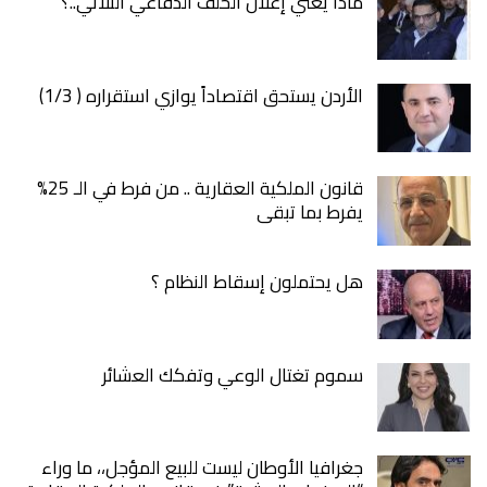
ماذا يعني إعلان الحلف الدفاعي الثلاثي..؟
الأردن يستحق اقتصاداً يوازي استقراره ( 1/3)
قانون الملكية العقارية .. من فرط في الـ 25%
يفرط بما تبقى
هل يحتملون إسقاط النظام ؟
سموم تغتال الوعي وتفكك العشائر
جغرافيا الأوطان ليست للبيع المؤجل،، ما وراء