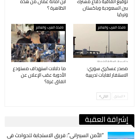
توقيع اتفاقية دفاع مشترك
أين امانة عمان من هذه
بين السعودية وباكستان
الظاهرة ؟
وتركيا
نافذة العرب والعالم
نافذة العرب والعالم
مصدر عسكري سوري:
ما دلالات استهداف مستودع
الاستنفار لغايات تدريبية
الأدوية عقب الإعلان عن
اتفاق غزة؟
السابق
التالي
إشراقة العقبة
“الأمن السيبراني”: فريق الاستجابة للحوادث في