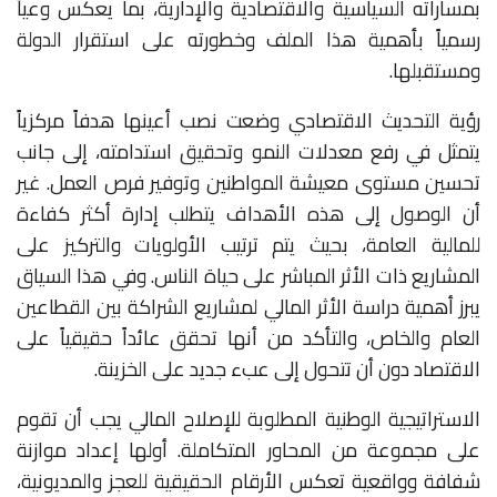
بمساراته السياسية والاقتصادية والإدارية، بما يعكس وعياً
رسمياً بأهمية هذا الملف وخطورته على استقرار الدولة
ومستقبلها.
رؤية التحديث الاقتصادي وضعت نصب أعينها هدفاً مركزياً
يتمثل في رفع معدلات النمو وتحقيق استدامته، إلى جانب
تحسين مستوى معيشة المواطنين وتوفير فرص العمل. غير
أن الوصول إلى هذه الأهداف يتطلب إدارة أكثر كفاءة
للمالية العامة، بحيث يتم ترتيب الأولويات والتركيز على
المشاريع ذات الأثر المباشر على حياة الناس. وفي هذا السياق
يبرز أهمية دراسة الأثر المالي لمشاريع الشراكة بين القطاعين
العام والخاص، والتأكد من أنها تحقق عائداً حقيقياً على
الاقتصاد دون أن تتحول إلى عبء جديد على الخزينة.
الاستراتيجية الوطنية المطلوبة للإصلاح المالي يجب أن تقوم
على مجموعة من المحاور المتكاملة. أولها إعداد موازنة
شفافة وواقعية تعكس الأرقام الحقيقية للعجز والمديونية،