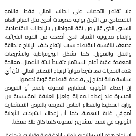
ولا تقتصر التحديات على الجانب المالي فقط، فالنمو
الاقتصادي في الأردن يواجه معوقات أخرى مثل المزاج العام
السلبي الذي قلل من ثقة المواطنين بالإنجازات الاقتصادية،
وارتفاع مديونية الأفراد الذي أضعف من القوة الشرائية،
وضعف تنافسية الاقتصاد بسبب ارتفاع كلف الإنتاج والطاقة
والنقل والتمويل. كما تشكل البيروقراطية والتشريعات
المعقدة عقبة أمام الاستثمار وتقييداً لبيئة الأعمال. معالجة
هذه التحديات تعد شرطاً موازياً لإنجاح الإصلاح المالي، لأن أي
سياسة مالية تحتاج إلى قاعدة اقتصادية قوية تدعمها.
إن إعطاء الأولوية للمشاريع الممولة بالمنح أو القروض
الميسرة عند إعداد الموازنة، وتعزيز العلاقة المؤسسية بين
وزارة التخطيط والقطاع الخاص لتعريفه بالفرص الاستثمارية
أمورفي غاية الاهمية. كما أن إعطاء الشركات الأردنية
الأولوية في تنفيذ المشاريع الممولة كلما كان ذلك ممكناً.
إن نجاح هذه الاستراتيجية يتطلب إرادة قوية وقرارات شجاعة،