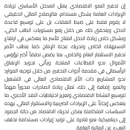
إن تحفيز النمو الاقتصادي يمثل المدخل الأساسي لزيادة
الإيرادات العامة بشكل مستدام، فالإصلاح المالي الحقيقي
لا يقوم فقط على ضبط النفقات، بل على توسيع قاعدة
الدخل. ويتحقق ذلك من خلال رفع مستويات الطلب الكلي،
وبشكل خاص زيادة الدخل المتاح للأسر ما ينعكس في ارتفاع
الاستهلاك الخاص وتحريك عجلة الإنتاج. كما يتطلب الأمر
تحفيز الاستثمار العام والخاص، بما يضمن تدفقاً أكبر لرؤوس
الأموال نحو القطاعات المنتجة. ويأتي تجويد الإنفاق
الرأسمالي في مقدمة أدوات التحفيز، من خلال توجيه الموارد
نحو المشاريع ذات الأثر الاقتصادي العالي في التشغيل
والنمو. إضافة إلى ذلك، تمثل زيادة الصادرات محوراً مهماً
لتوسيع النشاط الاقتصادي وتعزيز احتياطيات النقد الأجنبي، ما
ينعكس إيجاباً على الإيرادات الضريبية والاستقرار المالي. بهذه
السياسات المتكاملة يمكن تحريك الاقتصاد من حالة الجمود
إلى ديناميكية نمو قادرة على توليد إيرادات مستدامة تخفف
العبء عن المالية العامة.