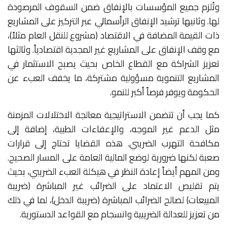
وتُلزم جميع المؤسسات بالإنفاق ضمن السقوف المرصودة
لها. وثانيها ترشيد الإنفاق الرأسمالي عبر التركيز على المشاريع
ذات القيمة المضافة في الاقتصاد (مشروع للنقل العام مثلاً)،
مع وقف الإنفاق على المشاريع غير المجدية اقتصادياً. وثالثها
تعزيز الشراكة مع القطاع الخاص بحيث يصبح الاستثمار في
المشاريع التنموية مسؤولية مشتركة، ما يخفف العبء عن
الحكومة ويوفر فرصاً أكبر للنمو.
كما يجب أن تتضمن الاستراتيجية معالجة الاختلالات المزمنة
مثل الدعم غير الموجه، والإعفاءات الطبية، إضافة إلى
مكافحة التهرب الضريبي. هذه القضايا تحتاج إلى قرارات
صعبة لكنها ضرورية لوضع المالية العامة على المسار الصحيح.
ومن المهم أيضاً إعادة النظر في هيكلة العبء الضريبي، بحيث
يتم تقليص الاعتماد على الضرائب غير المباشرة (ضريبة
المبيعات) لصالح الضرائب المباشرة (ضريبة الدخل)، لما في ذلك
من تعزيز للعدالة الضريبية وانسجام مع القواعد الدستورية.