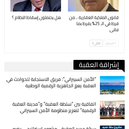
قانون الملكية العقارية .. من
هل يحتملون إسقاط النظام ؟
فرط في الـ 25% يفرط بما
تبقى
السابق
التالي
إشراقة العقبة
“الأمن السيبراني”: فريق الاستجابة للحوادث في
العقبة يعزز الجاهزية الرقمية الوطنية
اتفاقية بين “سلطة العقبة” و”مدينة العقبة
الرقمية” لتعزيز منظومة الأمن السيبراني
سكة حديد العقبة .. مشروع استراتيجي يضع