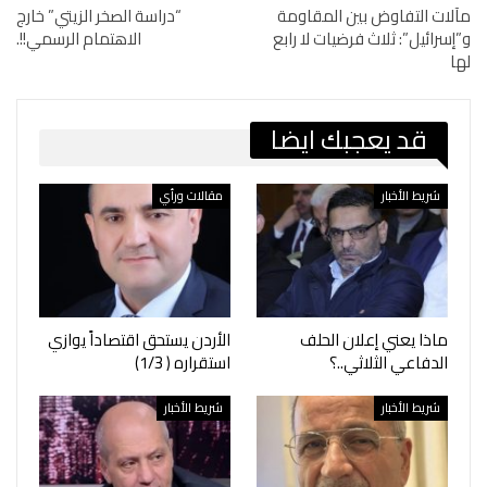
مآلات التفاوض بين المقاومة
“دراسة الصخر الزيتي” خارج
و”إسرائيل”: ثلاث فرضيات لا رابع
الاهتمام الرسمي!!.
لها
قد يعجبك ايضا
شريط الأخبار
مقالات ورأي
ماذا يعني إعلان الحلف
الأردن يستحق اقتصاداً يوازي
الدفاعي الثلاثي..؟
استقراره ( 1/3)
شريط الأخبار
شريط الأخبار