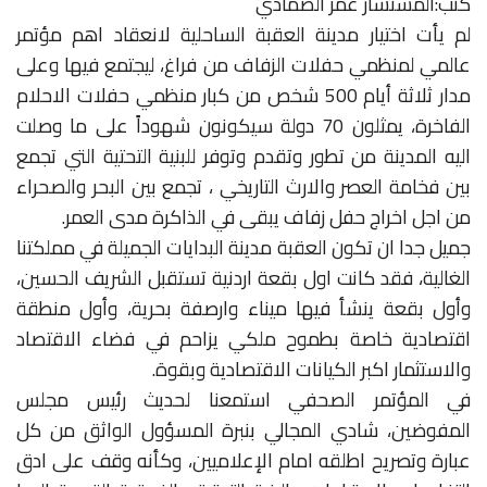
كتب:المستشار عمر الصمادي
لم يأت اختيار مدينة العقبة الساحلية لانعقاد اهم مؤتمر
عالمي لمنظمي حفلات الزفاف من فراغ، ليجتمع فيها وعلى
مدار ثلاثة أيام 500 شخص من كبار منظمي حفلات الاحلام
الفاخرة، يمثلون 70 دولة سيكونون شهوداً على ما وصلت
اليه المدينة من تطور وتقدم وتوفر للبنية التحتية التي تجمع
بين فخامة العصر والارث التاريخي ، تجمع بين البحر والصحراء
من اجل اخراج حفل زفاف يبقى في الذاكرة مدى العمر.
جميل جدا ان تكون العقبة مدينة البدايات الجميلة في مملكتنا
الغالية، فقد كانت اول بقعة اردنية تستقبل الشريف الحسين،
وأول بقعة ينشأ فيها ميناء وارصفة بحرية، وأول منطقة
اقتصادية خاصة بطموح ملكي يزاحم في فضاء الاقتصاد
والاستثمار اكبر الكيانات الاقتصادية وبقوة.
في المؤتمر الصحفي استمعنا لحديث رئيس مجلس
المفوضين، شادي المجالي بنبرة المسؤول الواثق من كل
عبارة وتصريح اطلقه امام الإعلاميين، وكأنه وقف على ادق