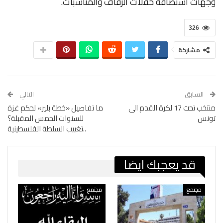
وجهات استضافة حفلات الزفاف والمناسبات.
326
مشاركة
السابق
التالي
منتخب تحت 17 لكرة القدم الى
‎ما تفاصيل «خطة بلير» لحكم غزة
تونس
للسنوات الخمس المقبلة؟
..تغييب السلطة الفلسطينية
قد يعجبك ايضا
مجتمع
مجتمع