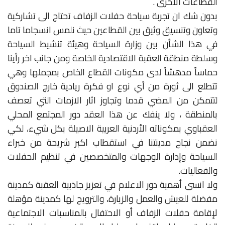
القطاعات الأخرى .
بدون شك ان تجربة سياحة حفلات الزفاف تحتاج الى تشاركية
وتعاون وتنسيق وثيق بين القطاعين حيث نلمس انسجاما تاما
في هذا الشأن بين وزارة السياحة وهيئة تنشيط السياحة
وسلطة منطقة العقبة الاقتصادية الخاصة ومن جانب اخر رأينا
حماساً مدهشاً لدى مكونات القطاع الخاص بمجملها وهي
تتطلع الى ثورة من أي نوع او فكرة ريادية خارج الصندوق
لتتمكن من المضي قدما وتجاوز اثار الازمات التي تعصف
بالمنطقة ، ولا ينفك عن هذا العقد دور المجتمع المحلي
العقباوي بمكوناته الأردنية العربية الاصيلة بكل شيء، لكي
نضمن نجاح مدينتنا في استقطاب اكبر شريحة من خبراء
السياحة وإدارة الوجهات والمتخصصين في تنظيم الحفلات
والفعاليات.
ولا انسى أهمية دور الاعلام في تعزيز جاذبية العقبة كمدينة
مفضلة للعيش والعمل والزيارة، والترويج لها كمدينة مؤهلة
لإقامة حفلات الزفاف أو الاحتفال بالمناسبات الاجتماعية