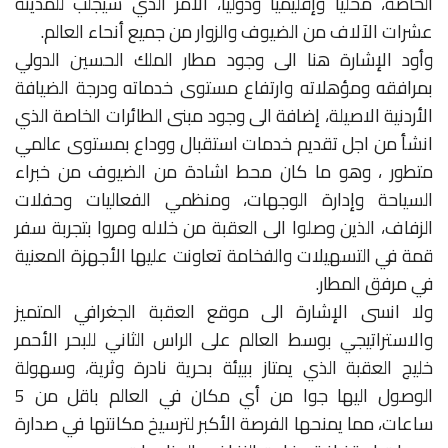
الخاصة، محليا وإقليميا ودوليا، الامر الذي سيجلب للمدينة
عشرات الآلاف من الضيوف والزوار من جميع أنحاء العالم.
وأود الإشارة هنا الى وجود مطار الملك الحسين الدولي
بمرافقه ومؤهلاته وارتفاع مستوى خدماته ودرجة الضيافة
الأردنية الاصيلة، إضافة الى وجود مبنى الطائرات الخاصة الذي
انشأ من اجل تقديم خدمات استقبال ووداع بمستوى عالمي
متطور ، وهو ما كان محط اشادة من الضيوف من خبراء
السياحة وإدارة الوجهات، ومنظمي الفعاليات وحفلات
الزفاف، الذين وصلوا الى العقبة من خلاله ومروا بتجربة سفر
قمة في التسهيلات والفخامة تعاونت عليها الأجهزة المعنية
في مرفق المطار.
ولا انسى الإشارة الى موقع العقبة الجغرافي المتميز
والاستراتيجي بوسط العالم على الراس الثاني للبحر الأحمر
خليج العقبة الذي يمتاز ببيئة بحرية نادرة وثرية، وسهولة
الوصول اليها جوا من أي مكان في العالم باقل من 5
ساعات، مما يمنحها الفرصة الأكبر لترسيخ مكانتها في صدارة