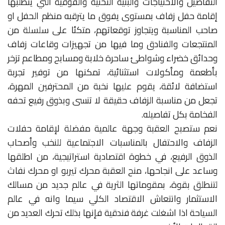
التفاصيل والاحتياجات والبنية التحتية والفوقية التي يتطلبها
إقامة حفل زفاف بمستوى يفوق ما يترقبه منظم الحفل او
صاحب المناسبة ويتجاوز توقعاتهم، متكئا على سلسلة من
المنتجعات والفنادق وما فيها من تجهيزات وقاعات زفاف
وحدائق خضراء وشواطئ ساحرة خلابة ومسابح ومطاعم تزخر
بأطعمة ومأكولات استثنائية، تمكنها من توفير تجربة
استضافة لائقة، يقوم عليها نخبة من المحترفين المهرة،
تجعل من مناسبة الزفاف حقيقة لا تنسى وبذوق رفيع تحفه
الفخامة بكل تفاصيله.
نعم ستصبح العقبة وجهة عالمية مفضلة لإقامة حفلات
الزفاف والاحتفال بالمناسبات الاجتماعية للنخب وأصحاب
الذوق الرفيع، في خطوة اقتصادية استراتيجية، من اطلقها
وساعد على انجاحها، منح العقبة محرك تيربو او محرك نفاث
لتنطلق بقوة، بمقوماتها الثرية في عالم جديد من مسالك
الاستثمار وانتعاش الاقتصاد الكلي سيما وانه في عالم
السياحة اذا اشغلت غرفة فندقية فإنها بذلك تحرك العديد من