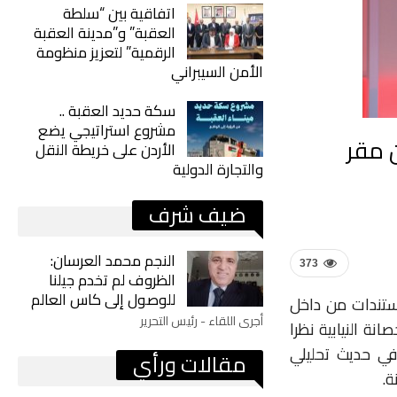
اتفاقية بين “سلطة
العقبة” و”مدينة العقبة
الرقمية” لتعزيز منظومة
الأمن السيبراني
سكة حديد العقبة ..
مشروع استراتيجي يضع
 مقر
الأردن على خريطة النقل
والتجارة الدولية
ضيف شرف
النجم محمد العرسان:
373
الظروف لم تخدم جيلنا
للوصول إلى كاس العالم
ومستندات من داخل
أجرى اللقاء - رئيس التحرير
نة النيابية نظرا
ور.وأضاف الخبير، في حديث تحليلي
مقالات ورأي
ة.