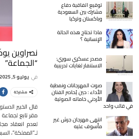
توقيع اتفاقية دفاع
مشترك بين السعودية
وباكستان وتركيا
ماذا تحتاج هذه الحالة
الإنسانية ؟
نصراوين يوض
مصدر عسكري سوري:
“الجماعة”
الاستنفار لغايات تدريبية
في
يوليو 5, 2025
صوت المهرجانات ونمطية
الأداء : حين يُحاصر الفنان
مشاركة
الأردني خاماته الصوتية
في قالب واحد
​​​​​​​قال الخبير
مقر تابع لجماعة ا
انتهى مهرجان جرش غير
مأسوف عليه
لـ”المملكة”، السب