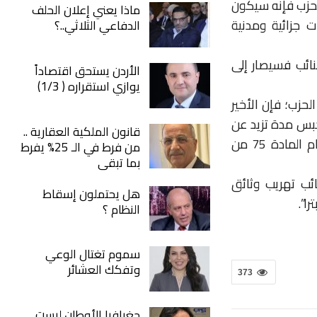
الحزب فإنه سيكون
ماذا يعني إعلان الحلف
 جزائية ومدنية
الدفاعي الثلاثي..؟
نائب فسيصار إلى
الأردن يستحق اقتصاداً
يوازي استقراره ( 1/3)
لحزب؛ فإن الأخير
حبس مدة تزيد عن
قانون الملكية العقارية ..
سنة واحدة وبحكم نهائي قطعي، فستسقط عضويته كنائب حكما بموجب أحكام المادة 75 من
من فرط في الـ 25% يفرط
بما تبقى
ئب تهريب وثائق
هل يحتملون إسقاط
ا”.
النظام ؟
سموم تغتال الوعي
وتفكك العشائر
373
جغرافيا الأوطان ليست