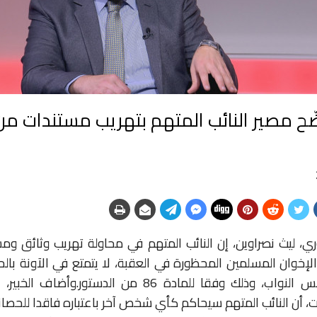
ّح مصير النائب المتهم بتهريب مستندات من
 الدستوري، ليث نصراوين، إن النائب المتهم في محاولة تهريب وثائق 
لإخوان المسلمين المحظورة في العقبة، لا يتمتع في الآونة بالحصا
لعدم انعقاد مجلس النواب، وذلك وفقا للمادة 86 من الدست
ت، أن النائب المتهم سيحاكم كأي شخص آخر باعتباره فاقدا للحصان