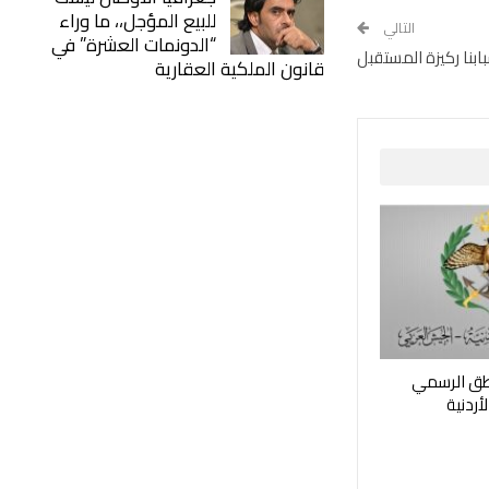
للبيع المؤجل،، ما وراء
التالي
“الدونمات العشرة” في
بابنا ركيزة المستقبل
قانون الملكية العقارية
اطق الرسمي
أردنية