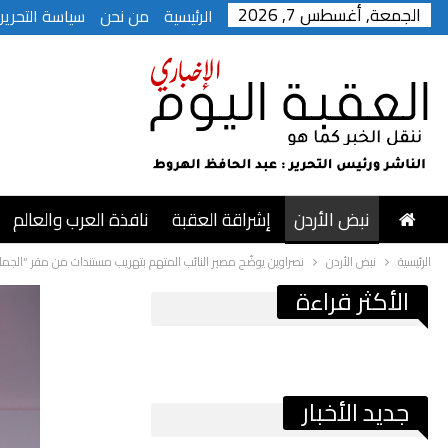
الجمعة, أغسطس 7, 2026
الرئيسية
من نحن
سياسة التحرير
نبض الأردن
إشراقة العقبة
نافذة العرب والعالم
الرئيسية
نبض الأردن
نصراوين يوضّح مصير النائب المتهم بتهريب مستندات من مقر “الجما
الأكثر قراءة
جديد الأخبار