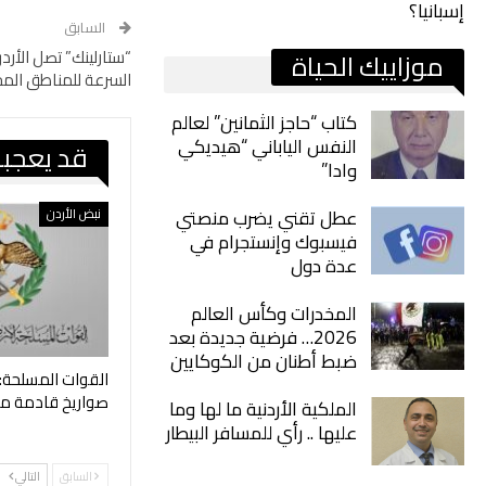
إسبانيا؟
السابق
“ستارلينك” تصل الأرد
موزاييك الحياة
السرعة للمناطق الم
كتاب “حاجز الثمانين” لعالم
النفس الياباني “هيديكي
قد يعجبك
وادا”
عطل تقني يضرب منصتي
نبض الأردن
فيسبوك وإنستجرام في
عدة دول
المخدرات وكأس العالم
2026… فرضية جديدة بعد
ضبط أطنان من الكوكايين
القوات المسلحة:
صواريخ قادمة من
الملكية الأردنية ما لها وما
عليها .. رأي للمسافر البيطار
السابق
التالي