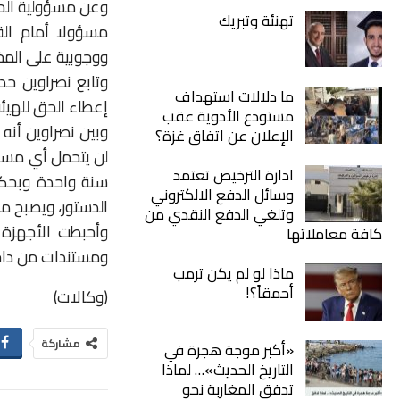
وعن مسؤولية الحزب
تهنئة وتبريك
مسؤولا أمام الق
ووجوبية على المخ
وتابع نصراوين حد
ما دلالات استهداف
إعطاء الحق للهيئة
مستودع الأدوية عقب
وبين نصراوين أنه 
الإعلان عن اتفاق غزة؟
لن يتحمل أي مسؤو
ادارة الترخيص تعتمد
وسائل الدفع الالكتروني
الدستور، ويصبح م
وتلغي الدفع النقدي من
وأحبطت الأجهزة 
كافة معاملاتها
ومستندات من داخل
ماذا لو لم يكن ترمب
أحمقاً؟!
(وكالات)
مشاركة
«أكبر موجة هجرة في
التاريخ الحديث»… لماذا
تدفق المغاربة نحو