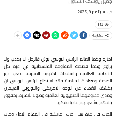
جميل يوسف الشبول
في
سبتمبر 9, 2025
341
مشاركة
احترم وكما العالم الرئيس الروسي بوتن فالرجل لا يكذب ولا
يراوغ وكما فضحت المقاومة الفلسطينية في غزة كل
الانظمة العالمية واسقطت اكذوبة المحرقة ولعب دور
الضحية ومعاداة السامية فقد استطاع الرئيس الروسي ان
يكشف الغطاء عن الوجه الامريكي والاوروبي القبيحين
ومدى خضوعهما للصهيونية العالمية وصولا للتفريط بحقوق
بلادهم وشعوبهم ماديا وفكريا.
الحرب في غزة هي حرب امريكية في المقام الاول وحرب