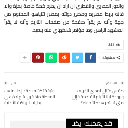
والدور المصري والقطري ان اراد ان يطرح خطة خاصة بغزة والا
فانه يربط مصيره ومصير دولته بمصير نتنياهو المحتوم من
جهة وأنه لم يقرأ صفحة من صفحات التاريخ وأنه لا يقرأ
المشهد الراهن وما مؤتمر شنغهاي عنه ببعيد.
341
مشاركة
السابق
التالي
طقس مثالي لمحبي الخريف
وثيقة تكشف عقد إيجار ملعب
وبرودة ليلاً الأيام القادمة فإلى
المحطة منذ قرن: شهادة على
متى تستمر هذه الأجواء؟
بدايات الرياضة الأردنية
قد يعجبك ايضا