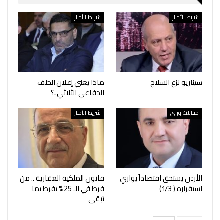
شريط الأخبار
شريط الأخبار
سيناريو نزع السلاح
ماذا يعني إعلان الحلف
الدفاعي الثلاثي..؟
مقالات ورأي
شريط الأخبار
الأردن يستحق اقتصاداً يوازي
قانون الملكية العقارية .. من
استقراره ( 1/3)
فرط في الـ 25% يفرط بما
تبقى