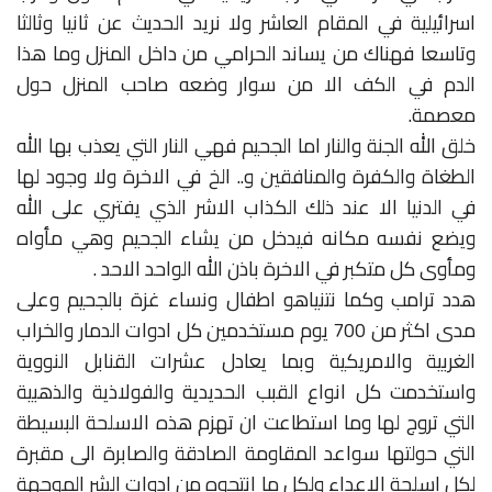
اسرائيلية في المقام العاشر ولا نريد الحديث عن ثانيا وثالثا
وتاسعا فهناك من يساند الحرامي من داخل المنزل وما هذا
الدم في الكف الا من سوار وضعه صاحب المنزل حول
معصمة.
خلق الله الجنة والنار اما الجحيم فهي النار التي يعذب بها الله
الطغاة والكفرة والمنافقين و.. الخ في الاخرة ولا وجود لها
في الدنيا الا عند ذلك الكذاب الاشر الذي يفتري على الله
ويضع نفسه مكانه فيدخل من يشاء الجحيم وهي مأواه
ومأوى كل متكبر في الاخرة باذن الله الواحد الاحد .
هدد ترامب وكما نتنياهو اطفال ونساء غزة بالجحيم وعلى
مدى اكثر من 700 يوم مستخدمين كل ادوات الدمار والخراب
الغربية والامريكية وبما يعادل عشرات القنابل النووية
واستخدمت كل انواع القبب الحديدية والفولاذية والذهبية
التي تروج لها وما استطاعت ان تهزم هذه الاسلحة البسيطة
التي حولتها سواعد المقاومة الصادقة والصابرة الى مقبرة
لكل اسلحة الاعداء ولكل ما انتجوه من ادوات الشر الموجهة