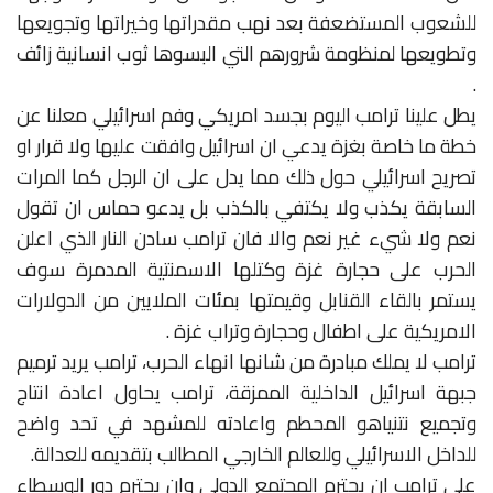
للشعوب المستضعفة بعد نهب مقدراتها وخيراتها وتجويعها
وتطويعها لمنظومة شرورهم التي البسوها ثوب انسانية زائف
.
يطل علينا ترامب اليوم بجسد امريكي وفم اسرائيلي معلنا عن
خطة ما خاصة بغزة يدعي ان اسرائيل وافقت عليها ولا قرار او
تصريح اسرائيلي حول ذلك مما يدل على ان الرجل كما المرات
السابقة يكذب ولا يكتفي بالكذب بل يدعو حماس ان تقول
نعم ولا شيء غير نعم والا فان ترامب سادن النار الذي اعلن
الحرب على حجارة غزة وكتلها الاسمنتية المدمرة سوف
يستمر بالقاء القنابل وقيمتها بمئات الملايين من الدولارات
الامريكية على اطفال وحجارة وتراب غزة .
ترامب لا يملك مبادرة من شانها انهاء الحرب، ترامب يريد ترميم
جبهة اسرائيل الداخلية الممزقة، ترامب يحاول اعادة انتاج
وتجميع نتنياهو المحطم واعادته للمشهد في تحد واضح
للداخل الاسرائيلي وللعالم الخارجي المطالب بتقديمه للعدالة.
على ترامب ان يحترم المجتمع الدولي وان يحترم دور الوسطاء