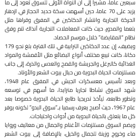
سبعين عاما، مشيرا إلى أن النواة الأولى للسوق تعود إلى ما
يزيد على 70 عاما، حين أسهمت سكة حديد الحجاز في ازدهار
الحركة التجارية وانتشار الدكاكين في المفرق وقراها مثل
بلعما والمدور، حيث كانت المعاملات التجارية آنذاك تتم وفق
نظام “المقايضة” خلال موسم الحصاد.
ويضيف، إن عدد الدكاكين الترابية في تلك الفترة بلغ نحو 179
دكانا، كانت تبيع مختلف أنواع البضائع مثل الأقمشة والمواد
الغذائية كالبرغل والجريشة والقمح والعدس والذرة، إلى جانب
مستلزمات الحياة البدوية من حبال بيوت الشعر والأوتاد.
وبعد تأسيس معسكرات الجيش في المفرق عام 1948،
شهد السوق نشاطا تجاريا متزايدا، ما أسهم في توسعه
وتطور طابعه، ليأخذ تدريجيا طابع الحياة البدوية خصوصا بعد
عام 1967، حيث أصبح يعرف رسميا بـ”سوق البدو” لكونه يوفر
كل ما يتعلق بالحياة البدوية من أدوات واحتياجات.
ويضم السوق مستلزمات الأغنام والجمال من معاليف وروايا
ماء وخروج وزينة للجمال والخيل، بالإضافة إلى بيوت الشعر