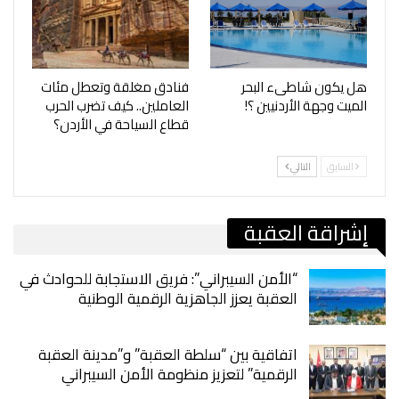
هل يكون شاطىء البحر
فنادق مغلقة وتعطل مئات
الميت وجهة الأردنيين ؟!
العاملين.. كيف تضرب الحرب
قطاع السياحة في الأردن؟
السابق
التالي
إشراقة العقبة
“الأمن السيبراني”: فريق الاستجابة للحوادث في
العقبة يعزز الجاهزية الرقمية الوطنية
اتفاقية بين “سلطة العقبة” و”مدينة العقبة
الرقمية” لتعزيز منظومة الأمن السيبراني