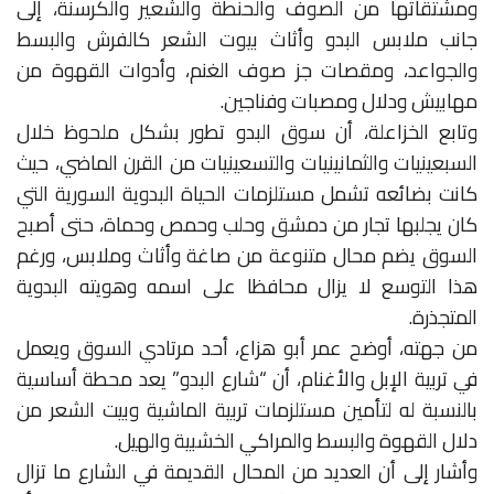
ومشتقاتها من الصوف والحنطة والشعير والكرسنة، إلى
جانب ملابس البدو وأثاث بيوت الشعر كالفرش والبسط
والجواعد، ومقصات جز صوف الغنم، وأدوات القهوة من
مهابيش ودلال ومصبات وفناجين.
وتابع الخزاعلة، أن سوق البدو تطور بشكل ملحوظ خلال
السبعينيات والثمانينيات والتسعينيات من القرن الماضي، حيث
كانت بضائعه تشمل مستلزمات الحياة البدوية السورية التي
كان يجلبها تجار من دمشق وحلب وحمص وحماة، حتى أصبح
السوق يضم محال متنوعة من صاغة وأثاث وملابس، ورغم
هذا التوسع لا يزال محافظا على اسمه وهويته البدوية
المتجذرة.
من جهته، أوضح عمر أبو هزاع، أحد مرتادي السوق ويعمل
في تربية الإبل والأغنام، أن “شارع البدو” يعد محطة أساسية
بالنسبة له لتأمين مستلزمات تربية الماشية وبيت الشعر من
دلال القهوة والبسط والمراكي الخشبية والهيل.
وأشار إلى أن العديد من المحال القديمة في الشارع ما تزال