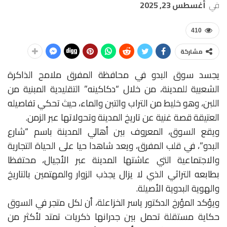
في
أغسطس 23, 2025
410
مشاركة
يجسد سوق البدو في محافظة المفرق ملامح الذاكرة
الشعبية للمدينة، من خلال “دكاكينه” التقليدية المبنية من
اللبن، وهو خليط من التراب والتبن والماء، حيث تحكي تفاصيله
العتيقة قصة غنية عن تاريخ المدينة وتحولاتها عبر الزمن.
ويقع السوق، المعروف بين أهالي المدينة باسم “شارع
البدو”، في قلب المفرق، ويعد شاهدا حيا على الحياة التجارية
والاجتماعية التي عاشتها المدينة عبر الأجيال، محتفظا
بطابعه التراثي الذي لا يزال يجذب الزوار والمهتمين بالتاريخ
والهوية البدوية الأصيلة.
ويؤكد المؤرخ الدكتور ياسر الخزاعلة، أن لكل متجر في السوق
حكاية مستقلة تحمل بين جدرانها ذكريات تمتد لأكثر من