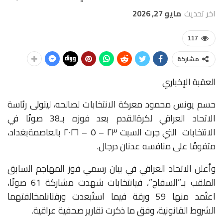
اخر تحديث
مايو 27, 2026
117
مشاركة
العقبة
الإخباري
حسم
يونس
محمود
معركة
الانتخابات
لصالحه،
ليتولى
رئاسة
الاتحاد
العراقي
لكرة
القدم
بعد
فوزه
بـ
38
صوتًا
في
الانتخابات
التي
جرت
السبت
٢٣
–
٥
–
٢٠٢٦
بالعاصمة
بغداد،
متفوقًا
على
منافسه
عدنان
درجال
.
وأعلن
الاتحاد
العراقي
في
بيان
رسمي
فوز
المهاجم
السابق
الملقب بـ”السفاح”،
في
انتخابات
شهدت
مشاركة
61
صوتًا،
اعتُمد
منها
59
ورقة
فيما
استُبعدت
ورقتان
لمخالفتهما
الشروط
القانونية،
وفق
ما
ذكرت
تقارير
صحفية
عراقية
.