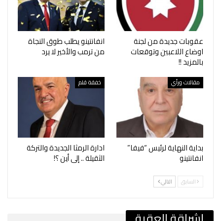
عقوبات جديدة من لجنة
انفانتينو يطلب طوق النجاة
اوضاع اللاعبين وتوقعات
من ترمب والأخير لا يرد
بالمزيد !!
مقالات ورأي
خفقة قلم
بداية النهاية لرئيس “فيفا”
ادارة الرمثا الجديدة والتركة
انفانتينو
الثقيلة .. إلى أين ؟!
السابق
التالي
إشراقة العقبة