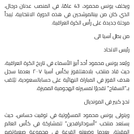
ويخلف
يونس
محمود،
43
عامًا،
في
المنصب
عدنان
درجال،
الذي
كان
من
بين
المرشحين
في
هذه
الدورة
الانتخابية،
ليبدأ
مرحلة
جديدة
على
رأس
الكرة
العراقية
.
من
بطل
آسيا
الى
رئيس
الاتحاد
ويُعد
يونس
محمود
أحد
أبرز
الأسماء
في
تاريخ
الكرة
العراقية،
حيث
قاد
منتخب
بلاده
للفوز
بكأس
آسيا
٢٠٠٧
بعدما
سجل
هدف
الفوز
في
المباراة
النهائية
على
حساب
السعودية،
ليُلقب
بـ”السفاح”
تقديرًا
لمسيرته
الهجومية
المميزة
.
تحدٍ
كبير
في
المونديال
ويتولى
يونس
محمود
المسؤولية
في
توقيت
حساس،
حيث
يستعد
منتخب
“أسود
الرافدين”
للمشاركة
في
كأس
العالم
المقبلة،
بعدما
وضعته
القرعة
في
مجموعة
صعبة
تضم