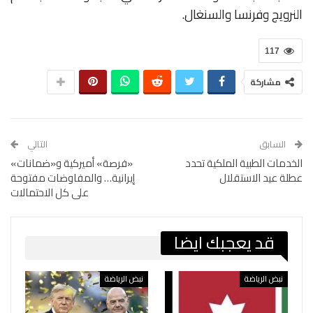
النرويج
وفرنسا
والسنغال
.
117
مشاركة
السابق
التالي
الخدمات الطبية الملكية تحدد
«فرصة» أميركية و«ضمانات»
عطلة عيد الاستقلال
إيرانية… والمفاوضات مفتوحة
على كل الاحتمالات
قد يعجبك ايضا
نبض الرياضة
نبض الرياضة