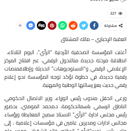
227
مشاركة
العقبة الإخباري
–
مالك
المشتاق
أعلنت المؤسسة
الصحفية
الأردنية
“الرأي”،
اليوم
الثلاثاء،
انطلاقة
مرحلة
جديدة
من
التحول
الرقمي،
عبر
افتتاح
المركز
الإعلامي
الرقمي
و”الاستوديوهات”
الحديثة
وإطلاق
منصات
رقمية
جديدة،
في
خطوة
تؤكد
توجه
المؤسسة
نحو
إعلام
رقمي
حديث
يعزز
رسالتها
الوطنية
والمهنية
.
ورعى
الحفل
مندوب
رئيس
الوزراء،
وزير
الاتصال
الحكومي
الناطق
الرسمي
باسم
الحكومة،
د.
محمد
المومني،
بحضور
رئيس مجلس ادارة “الرأي” الاستاذ سميح المعايطة ورؤساء
مجالس ادارات ومديرين عامين في مؤسسات إعلامية
،
إلى
جانب
رئيس
تحرير
“الرأي”
الدكتور
خالد
الشقران،
ومدير
عام