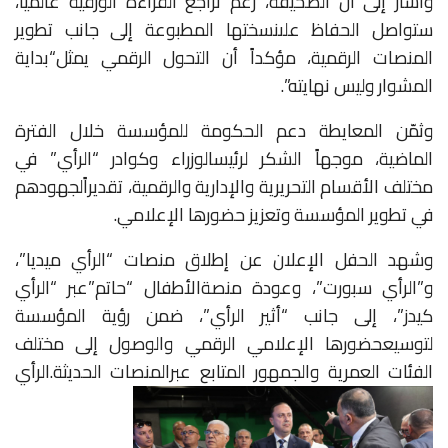
وأشار
إلى
أن
الصحيفة،
رغم
تراجع
القراءة
الورقية
عالمياً،
ستواصل
الحفاظ
على
نسختها
المطبوعة
إلى
جانب
تطوير
المنصات
الرقمية،
مؤكداً
أن
التحول
الرقمي
يمثل
“بداية
المشوار
وليس
نهايته”
.
وثمّن
المعايطة
دعم
الحكومة
للمؤسسة
خلال
الفترة
الماضية،
موجهاً
الشكر
لرئيس
الوزراء
وكوادر
“الرأي”
في
مختلف
الأقسام
التحريرية
والإدارية
والرقمية،
تقديراً
لجهودهم
في
تطوير
المؤسسة
وتعزيز
حضورها
الإعلامي
.
وشهد
الحفل
الإعلان
عن
إطلاق
منصات
“الرأي
ميديا”،
و”الرأي
سبورت”،
وعودة
منصة
الأطفال
“حاتم”عبر
“الرأي
كيدز”،
إلى
جانب
“أثير
الرأي”،
ضمن
رؤية
المؤسسة
لتوسيع
حضورها
الإعلامي
الرقمي
والوصول
إلى
مختلف
الفئات
العمرية
والجمهور
المتابع
عبر
المنصات
الحديثة
.الرأي