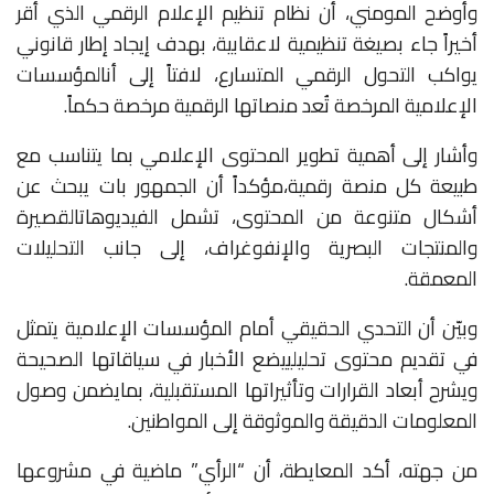
وأوضح
المومني،
أن
نظام
تنظيم
الإعلام
الرقمي
الذي
أُقر
أخيراً
جاء
بصيغة
تنظيمية
لا
عقابية،
بهدف
إيجاد
إطار
قانوني
يواكب
التحول
الرقمي
المتسارع،
لافتاً
إلى
أن
المؤسسات
الإعلامية
المرخصة
تُعد
منصاتها
الرقمية
مرخصة
حكماً
.
وأشار
إلى
أهمية
تطوير
المحتوى
الإعلامي
بما
يتناسب
مع
طبيعة
كل
منصة
رقمية،
مؤكداً
أن
الجمهور
بات
يبحث
عن
أشكال
متنوعة
من
المحتوى،
تشمل
الفيديوهات
القصيرة
والمنتجات
البصرية
والإنفوغراف،
إلى
جانب
التحليلات
المعمقة
.
وبيّن
أن
التحدي
الحقيقي
أمام
المؤسسات
الإعلامية
يتمثل
في
تقديم
محتوى
تحليلي
يضع
الأخبار
في
سياقاتها
الصحيحة
ويشرح
أبعاد
القرارات
وتأثيراتها
المستقبلية،
بما
يضمن
وصول
المعلومات
الدقيقة
والموثوقة
إلى
المواطنين
.
من
جهته،
أكد
المعايطة،
أن
“الرأي”
ماضية
في
مشروعها