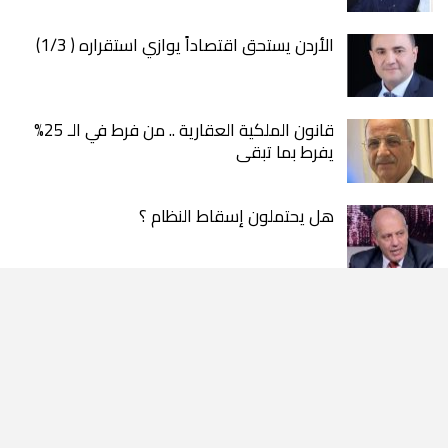
الأردن يستحق اقتصاداً يوازي استقراره ( 1/3)
قانون الملكية العقارية .. من فرط في الـ 25%
يفرط بما تبقى
هل يحتملون إسقاط النظام ؟
سموم تغتال الوعي وتفكك العشائر
لا مانع من الاقتباس واعادة النشر شريطة ذكر المصدر .. الآراء