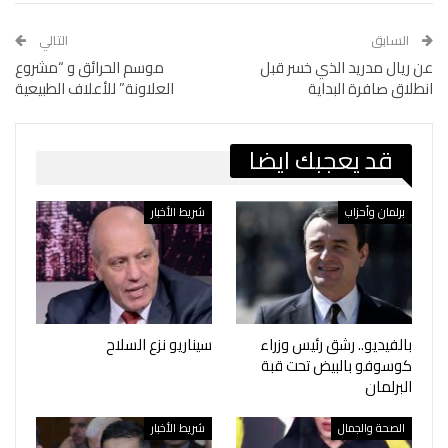
السابق
التالي
عن ريال مدريد الذي خسر قبل
موسم الحرائق و “مشروع
انطلاق صافرة البداية
العلاونة” للأعلاف الطبيعية
قد يعجبك ايضا
برلمان وأحزاب
شريط الأخبار
بالفيديو.. رشق رئيس وزراء
سيناريو نزع السلاح
كوسوفو بالبيض تحت قبة
البرلمان
الصحة والجمال
شريط الأخبار