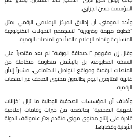
المؤسسة
حسن
الجزازي
.
وأكد
المومني،
أن
إطلاق
المركز
الإعلامي
الرقمي
يمثل
“خطوة
مهمة
وضرورية”
تنسجم
مع
التحولات
التكنولوجية
المتسارعة
واتجاه
الإعلام
عالمياً
نحو
المنصات
الرقمية
.
وقال
إن
مفهوم
“الصحافة
الورقية”
لم
يعد
مقتصراً
على
النسخة
المطبوعة،
بل
بات
يشمل
منظومة
متكاملة
من
المنصات
الرقمية
ومواقع
التواصل
الاجتماعي،
مشيراً
إلى
أن
غالبية
المتابعين
اليوم
يطالعون
محتوى
الصحف
عبر
المنصات
الرقمية
.
وأضاف
أن
المؤسسات
الصحفية
الوطنية
ما
تزال
“خزانات
للمهنية
الصحفية”
بما
تضمه
من
خبرات
وقامات
إعلامية
قادرة
على
إنتاج
محتوى
مهني
متقدم
يعبّر
عن
مواقف
الدولة
الأردنية
وقضاياها
.