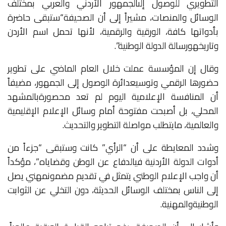
التطويري
للوصول
إلى
الجمهور
الأردني
والعربي
بمختلف
الوسائل
والمنصات،
مشيراً
إلى
أن
الصحيفة
“ستبقى
حاضرة
بأدواتها
كافة،
الورقية
والرقمية،
لأنها
تحمل
اسم
الأردن
وتاريخه
ورسالة
الدولة
الوطنية”
.
وقال
إن
المؤسسة
عملت
خلال
العام
الماضي
على
تطوير
حضورها
الرقمي
وتوسيع
دائرة
الوصول
إلى
الجمهور،
مضيفاً
أن
المنافسة
الإعلامية
اليوم
لم
تعد
محصورة
بالمشهد
المحلي،
بل
أصبحت
مفتوحة
أمام
وسائل
الإعلام
الإقليمية
والعالمية،
ما
يتطلب
مواصلة
التطوير
والتحديث
.
وشدد
المعايطة
على
أن
“الرأي”
كانت
وستبقى
“جزءاً
من
أدوات
الدولة
الأردنية
في
الدفاع
عن
الوطن
وقضاياه”،
مؤكداً
أن
واجب
الإعلام
الوطني
يتمثل
في
تقديم
مضمون
مهني
يصل
إلى
الناس
بمختلف
الوسائل
الحديثة،
دون
التخلي
عن
الثوابت
الوطنية
والمهنية
.