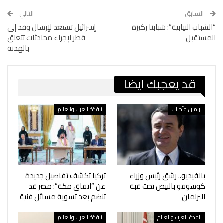
السابق
التالي
“الشباب النيابية”: شبابنا ركيزة
إسرائيل تستعد لإرسال وفد إلى
المستقبل
قطر لإجراء محادثات تتعلق
بالهدنة
قد يعجبك ايضا
برلمان وأحزاب
نافذة العرب والعالم
بالفيديو.. رشق رئيس وزراء
تركيا تكشف تفاصيل جديدة
كوسوفو بالبيض تحت قبة
عن “اتفاق مكة”: مصر قد
البرلمان
تنضم بعد تسوية مسائل فنية
نافذة العرب والعالم
نافذة العرب والعالم