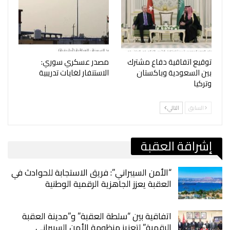
توقيع اتفاقية دفاع مشترك
مصدر عسكري سوري:
بين السعودية وباكستان
الاستنفار لغايات تدريبية
وتركيا
السابق
التالي
إشراقة العقبة
“الأمن السيبراني”: فريق الاستجابة للحوادث في
العقبة يعزز الجاهزية الرقمية الوطنية
اتفاقية بين “سلطة العقبة” و”مدينة العقبة
الرقمية” لتعزيز منظومة الأمن السيبراني