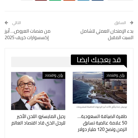
السابق
التالي
بدء الإمتحان العملي للشامل
من منصات العروض… أبرز
السبت المقبل
إكسسوارات خريف 2025
قد يعجبك ايضا
رؤى واقتصاد
رؤى واقتصاد
طفرة الضيافة السعودية…
رحيل المايسترو: اللحن الأخير
50 علامة عالمية تسابق
للرجل الذي قاد اقتصاد العالم
الزمن وتضخ 120 مليار دولار