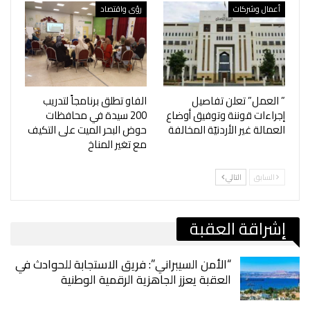
أعمال وشركات
رؤى واقتصاد
” العمل” تعلن تفاصيل
الفاو تطلق برنامجاً لتدريب
إجراءات قوننة وتوفيق أوضاع
200 سيدة في محافظات
العمالة غير الأردنيّة المخالفة
حوض البحر الميت على التكيف
مع تغير المناخ
السابق
التالي
إشراقة العقبة
“الأمن السيبراني”: فريق الاستجابة للحوادث في
العقبة يعزز الجاهزية الرقمية الوطنية