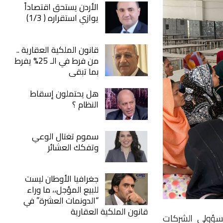
الأردن يستحق اقتصاداً
يوازي استقراره ( 1/3)
قانون الملكية العقارية ..
من فرط في الـ 25% يفرط
بما تبقى
هل يحتملون إسقاط
النظام ؟
سموم تغتال الوعي
وتفكك العشائر
جغرافيا الأوطان ليست
للبيع المؤجل،، ما وراء
“الدونمات العشرة” في
قانون الملكية العقارية
مسؤولي الشركات