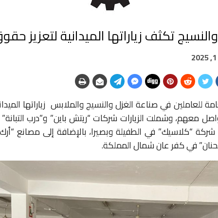
والنسيج تكثف زياراتها الميدانية لتعزيز حقو
امة للعاملين في صناعة الغزل والنسيج والملابس زياراتها الميدان
تواصل معهم، وشملت الزيارات شركات “ريتش باين” و”درب التبانة”
حنان” في كفر عان شمال المملكة.