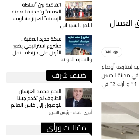
اتفاقية بين “سلطة
العقبة” و”مدينة العقبة
الرقمية” لتعزيز منظومة
ق العمال
الأمن السيبراني
سكة حديد العقبة ..
مشروع استراتيجي يضع
الأردن على خريطة النقل
340
والتجارة الدولية
ية لمتابعة أوضاع
ضيف شرف
 في مدينة الحسن
الصناعية، وفرعي شركة “كلاسيك” في الطفيلة وبصيرا، بالإضافة إلى مصانع “أرك 1″ و”أرك 2” في
النجم محمد العرسان:
الظروف لم تخدم جيلنا
للوصول إلى كاس العالم
أجرى اللقاء - رئيس التحرير
مقالات ورأي