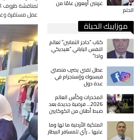
غربتين أربعون عامًا من
لمناقشة ظروف الع
الحلم
عمل مستقرة وعاد
موزاييك الحياة
كتاب “حاجز الثمانين” لعالم
النفس الياباني “هيديكي
وادا”
عطل تقني يضرب منصتي
فيسبوك وإنستجرام في
عدة دول
المخدرات وكأس العالم
2026… فرضية جديدة بعد
ضبط أطنان من الكوكايين
الملكية الأردنية ما لها وما
عليها .. رأي للمسافر البيطار