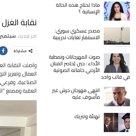
ماذا تحتاج هذه الحالة
الإنسانية ؟
نقابة الغزل 
مصدر عسكري سوري:
اخر تحديث
سبتمبر 1, 2025
الاستنفار لغايات تدريبية
مشاركة
صوت المهرجانات ونمطية
الأداء : حين يُحاصر الفنان
واصلت النقابة الع
الأردني خاماته الصوتية
العمال وتعزيز ال
في قالب واحد
انتهى مهرجان جرش غير
العقبة ومصنع “ال
مأسوف عليه
تهنئة وتبريك