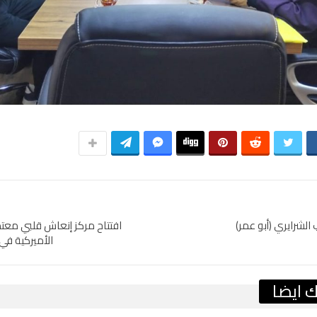
لشرايري (أبو عمر)
افتتاح مركز إنعاش قلبي معت
الأميركية في 
 ايضا