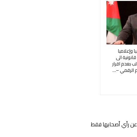
حفيا وإعلاميا
انونية الى
ب بعدم اقرار
ام الرقمي –…
ر عن رأي أصحابها فقط