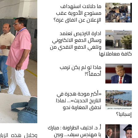
ما دلالات استهداف
مستودع الأدوية عقب
الإعلان عن اتفاق غزة؟
ادارة الترخيص تعتمد
وسائل الدفع الالكتروني
وتلغي الدفع النقدي من
كافة معاملاتها
ماذا لو لم يكن ترمب
أحمقاً؟!
«أكبر موجة هجرة في
التاريخ الحديث»… لماذا
تدفق المغاربة نحو
إسبانيا؟
أ. د. اخليف الطراونة : مبارك
يا مهندس سيف… وبين
وخلال هذه الزيا