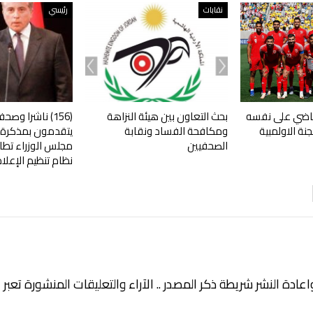
نقابات
رئيسي
رياضي على نفسه
بحث التعاون بين هيئة النزاهة
‎(156) ناشرا وص
جنة الاولمبية
ومكافحة الفساد ونقابة
يتقدمون بمذكرة ق
الصحفيين
مجلس الوزراء تطال
نظام تنظيم الإعل
اعادة النشر شريطة ذكر المصدر .. الآراء والتعليقات المنشورة تعب