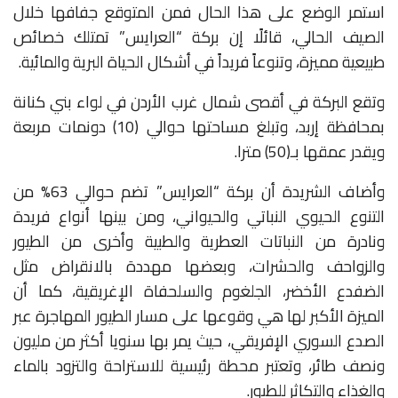
استمر الوضع على هذا الحال فمن المتوقع جفافها خلال
الصيف الحالي، قائلًا إن بركة “العرايس” تمتلك خصائص
طبيعية مميزة، وتنوعاً فريداً في أشكال الحياة البرية والمائية
.
وتقع البركة في أقصى شمال غرب الأردن في لواء بني كنانة
بمحافظة إربد، وتبلغ مساحتها حوالي (10) دونمات مربعة
ويقدر عمقها بـ(50) مترا
.
وأضاف الشريدة أن بركة “العرايس” تضم حوالي 63% من
التنوع الحيوي النباتي والحيواني، ومن بينها أنواع فريدة
ونادرة من النباتات العطرية والطبية وأخرى من الطيور
والزواحف والحشرات، وبعضها مهددة بالانقراض مثل
الضفدع الأخضر، الجلغوم والسلحفاة الإغريقية، كما أن
الميزة الأكبر لها هي وقوعها على مسار الطيور المهاجرة عبر
الصدع السوري الإفريقي، حيث يمر بها سنويا أكثر من مليون
ونصف طائر، وتعتبر محطة رئيسية للاستراحة والتزود بالماء
والغذاء والتكاثر للطيور
.