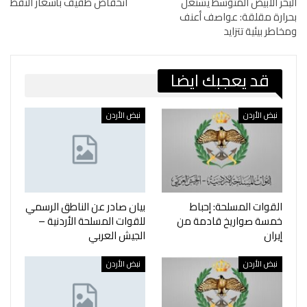
البحر الأبيض المتوسط يشتعل
انخفاض طفيف بأسعار النفط
بحرارة مقلقة: عواصف أعنف
ومخاطر بيئية تتزايد
قد يعجبك ايضا
نبض الأردن
نبض الأردن
القوات المسلحة: إحباط
بيان صادر عن الناطق الرسمي
خمسة صواريخ قادمة من
للقوات المسلحة الأردنية –
إيران
الجيش العربي
نبض الأردن
نبض الأردن