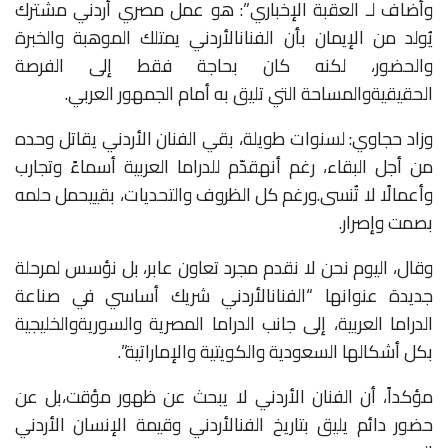
وأضاف لـ العقبة الإخباري”: هو عمل
مصري
أردني
مشترك
يُولد
من
الإيمان
بأن
الفنان
الأردني
يمتلك
الموهبة
والخبرة
والحضور،
لكنه
كان
بحاجة
فقط
إلى
الفرصة
الحقيقية
والمساحة
التي
تليق
به
أمام
الجمهور
العربي
.
وزاد حجاوي: لسنوات
طويلة، بقي
الفنان
الأردني
يقاتل
وحده
من
أجل
البقاء،
رغم
أنه
قدّم
للدراما
العربية
أسماءً
وتجارب
وأعمالًا
لا
تُنسى
.
ورغم
كل
الظروف
والتحديات،
بقي
يحمل
حلمه
بصمت
وإصرار
.
وقال، اليوم
نحن
لا
نقدم
مجرد
تعاون
عابر، بل
نؤسس
لمرحلة
جديدة
عنوانها
“
الفنان
الأردني
شريك
أساسي
في
صناعة
الدراما
العربية،
إلى
جانب
الدراما
المصرية
والسورية
والخليجية
بكل
أشكالها
السعودية
والكويتية
والإماراتية”
.
مؤكداً، أن الفنان الأردني
لا
يبحث
عن
ظهور
مؤقت،بل
عن
حضور
دائم
يليق
بتاريخ
الفن
الأردني
وقيمة
الإنسان
الأردني