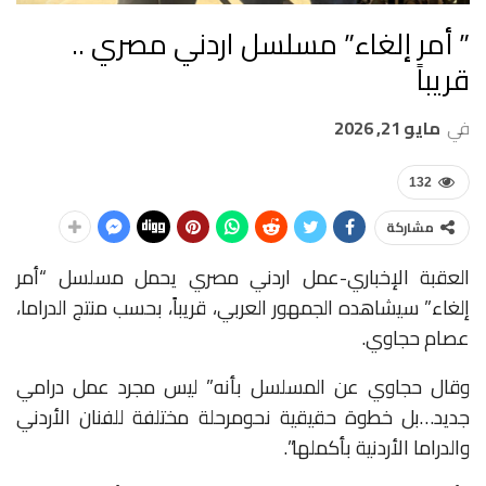
” أمر إلغاء” مسلسل اردني مصري ..
قريباً
في
مايو 21, 2026
132
مشاركة
العقبة الإخباري-عمل اردني مصري يحمل مسلسل “أمر
إلغاء” سيشاهده الجمهور العربي، قريباً، بحسب منتج الدراما،
عصام حجاوي.
وقال حجاوي عن المسلسل بأنه”
ليس
مجرد
عمل
درامي
جديد
…
بل
خطوة
حقيقية
نحو
مرحلة
مختلفة
للفنان
الأردني
والدراما
الأردنية
بأكملها”
.