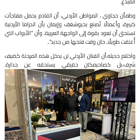
المبدع
.
وطمأن حجاوي ، المواطن الأردني، أن القادم
يحمل
مفاجآت
كبيرة، وأعمالًا
تُصنع
بحب
وشغف
وإيمان
بأن
الدراما
الأردنية
تستحق
أن
تعود
بقوة
إلى
الواجهة
العربية
، وأن
“الأبواب
التي
أُغلقت
طويلًا، حان
وقت
فتحها
من
جديد”.
.
واختتم حديثه،
أن
الفنان
الأردني
لن
يدخل
هذه
المرحلة
كضيف
شرف
،
بل
كصاحب
مكان
حقيقي
يستحقه عن جدارة.