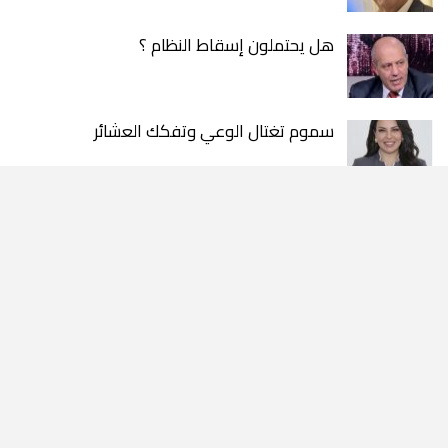
هل يحتملون إسقاط النظام ؟
سموم تغتال الوعي وتفكك العشائر
لا مانع من الاقتباس واعادة النشر شريطة ذكر المصدر .. الآراء
والتعليقات المنشورة تعبر عن رأي أصحابها فقط
العقبة اليوم الإخباري © 2025. جميع الحقوق
محفوظة
تطوير بلص لتكنولوجيا المعلومات