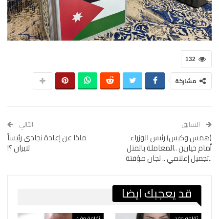
132
مشاركة
السابق
التالي
(همس وكبس) رئيس الوزراء
ماذا عن إعادة نجادي رئيساً
أمام خيارين ..المعاملة بالمثل
لايران ؟!
..تجميل إعلامي .. لجان مؤقتة
قد يعجبك ايضا
ثقافة وفن
ثقافة وفن